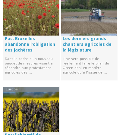
Pac: Bruxelles
Les derniers grands
abandonne l'obligation
chantiers agricoles de
des jachères
la législature
Dans le cadre d'un nouveau
Il ne sera possible de
paquet de mesures visant à
réellement faire le bilan du
répondre aux protestations
Green deal en matière
agricoles des ...
agricole qu’à l’issue de ...
Europe
Pac: l’objectif de