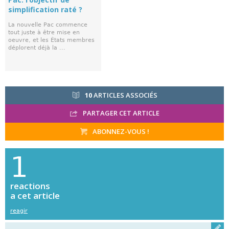
simplification raté ?
La nouvelle Pac commence
tout juste à être mise en
oeuvre, et les États membres
déplorent déjà la ...
10
ARTICLES ASSOCIÉS
PARTAGER CET ARTICLE
ABONNEZ-VOUS !
1
reactions
a cet article
reagir
Réagi