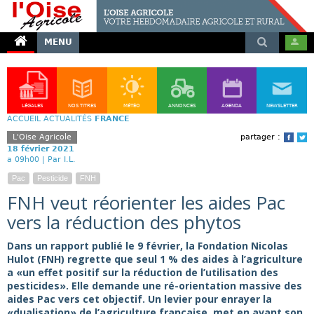
MENU
LÉGALES
NOS TITRES
MÉTÉO
ANNONCES
AGENDA
NEWSLETTER
ACCUEIL
ACTUALITÉS
FRANCE
L'Oise Agricole
partager :
Face
T
18 février 2021
a 09h00 |
Par I.L.
Pac
Pesticide
FNH
FNH veut réorienter les aides Pac
vers la réduction des phytos
Dans un rapport publié le 9 février, la Fondation Nicolas
Hulot (FNH) regrette que seul 1 % des aides à l’agriculture
a «un effet positif sur la réduction de l’utilisation des
pesticides». Elle demande une ré-orientation massive des
aides Pac vers cet objectif. Un levier pour enrayer la
«dualisation» de l’agriculture française, met en avant son