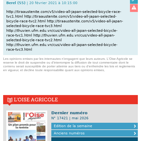
Berel (55)
| 20 février 2021 à 10:15:00
Signa
http://tiraaustenite.com/v5/video-all-japan-selected-bicycle-race-
tvc1.html http://tiraaustenite.com/v5/video-all-japan-selected-
bicycle-race-tvc2.html http://tiraaustenite.com/v5/video-all-japan-
selected-bicycle-race-tvc3.html
http://thuvien.ufm.edu.vn/cus/video-all-japan-selected-bicycle-
race-tvc1.html http://thuvien.ufm.edu.vn/cus/video-all-japan-
selected-bicycle-race-tvc2.html
http://thuvien.ufm.edu.vn/cus/video-all-japan-selected-bicycle-
race-tvc3.html
Les opinions emises par les internautes n'engagent que leurs auteurs. L'Oise Agricole se
reserve le droit de suspendre ou d'interrompre la diffusion de tout commentaire dont le
contenu serait susceptible de porter atteinte aux tiers ou d'enfreindre les lois et reglements
en vigueur, et decline toute responsabilite quant aux opinions emises,
L'OISE AGRICOLE
Dernier numéro
N° 17421 | mai 2026
Edition de la semaine
Anciens numéros