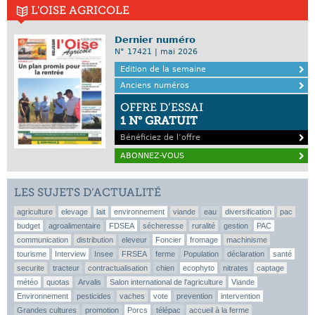
L'OISE AGRICOLE
Dernier numéro
N° 17421 | mai 2026
Edition de la semaine
Anciens numéros
OFFRE D’ESSAI
1 N° GRATUIT
Bénéficiez de l’offre
ABONNEZ-VOUS
LES SUJETS D’ACTUALITÉ
agriculture
elevage
lait
environnement
viande
eau
diversification
pac
budget
agroalimentaire
FDSEA
sécheresse
ruralité
gestion
PAC
communication
distribution
eleveur
Foncier
fromage
machinisme
tourisme
Interview
Insee
FRSEA
ferme
Population
déclaration
santé
securite
tracteur
contractualisation
chien
ecophyto
nitrates
captage
météo
quotas
Arvalis
Salon international de l'agriculture
Viande
Environnement
pesticides
vaches
vote
prevention
intervention
Grandes cultures
promotion
Porcs
télépac
accueil à la ferme