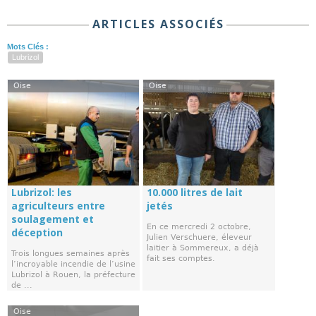
ARTICLES ASSOCIÉS
Mots Clés :
Lubrizol
Oise
Oise
Lubrizol: les
10.000 litres de lait
agriculteurs entre
jetés
soulagement et
En ce mercredi 2 octobre,
déception
Julien Verschuere, éleveur
laitier à Sommereux, a déjà
Trois longues semaines après
fait ses comptes.
l’incroyable incendie de l’usine
Lubrizol à Rouen, la préfecture
de ...
Oise