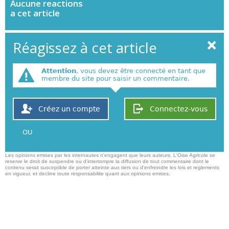
Aucune
reactions
a cet article
Réagissez à cet article
Attention
, vous devez être connecté en tant que
membre du site pour saisir un commentaire.
Créez un compte
Connectez-vous
OU
Les opinions emises par les internautes n'engagent que leurs auteurs. L'Oise Agricole se
reserve le droit de suspendre ou d'interrompre la diffusion de tout commentaire dont le
contenu serait susceptible de porter atteinte aux tiers ou d'enfreindre les lois et reglements
en vigueur, et decline toute responsabilite quant aux opinions emises,