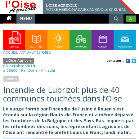
MENU
LÉGALES
NOS TITRES
MÉTÉO
ANNONCES
AGENDA
NEWSLETTER
ACCUEIL
ACTUALITÉS
OISE
L'Oise Agricole
partager :
Face
T
03 octobre 2019
a 08h00 |
Par Dorian Alinaghi
Lubrizol
Incendie de Lubrizol: plus de 40
communes touchées dans l’Oise
Le nuage formé par l’incendie de l’usine à Rouen s’est
étendu sur la région Hauts-de-France et a même dépassé
les frontières de la Belgique et des Pays-Bas. Inquiets par
les retombées des suies, les représentants agricoles de
l’Oise ont rencontré le préfet Louis Le Franc, lundi matin.