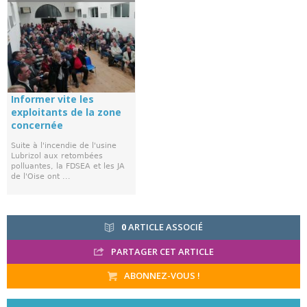
Informer vite les
exploitants de la zone
concernée
Suite à l'incendie de l'usine
Lubrizol aux retombées
polluantes, la FDSEA et les JA
de l'Oise ont ...
0
ARTICLE ASSOCIÉ
PARTAGER CET ARTICLE
ABONNEZ-VOUS !