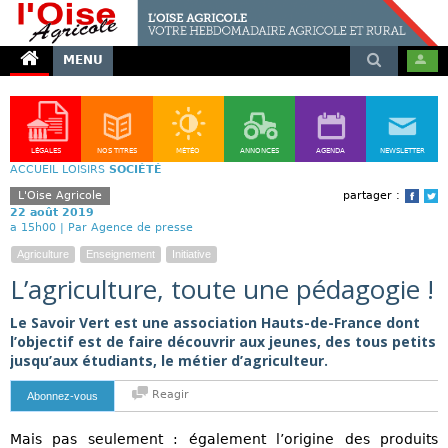
MENU
LÉGALES
NOS TITRES
MÉTÉO
ANNONCES
AGENDA
NEWSLETTER
ACCUEIL
LOISIRS
SOCIÉTÉ
L'Oise Agricole
partager :
Face
T
22 août 2019
a 15h00 |
Par Agence de presse
Agriculture
Enseignement
Initiative
L’agriculture, toute une pédagogie !
Le Savoir Vert est une association Hauts-de-France dont
l’objectif est de faire découvrir aux jeunes, des tous petits
jusqu’aux étudiants, le métier d’agriculteur.
Reagir
Abonnez-vous
Mais pas seulement : également l’origine des produits