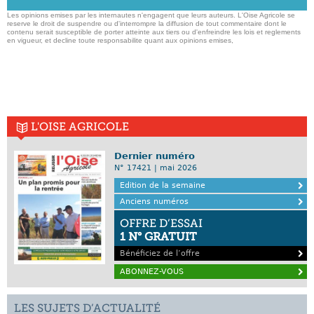
Les opinions emises par les internautes n'engagent que leurs auteurs. L'Oise Agricole se
reserve le droit de suspendre ou d'interrompre la diffusion de tout commentaire dont le
contenu serait susceptible de porter atteinte aux tiers ou d'enfreindre les lois et reglements
en vigueur, et decline toute responsabilite quant aux opinions emises,
L'OISE AGRICOLE
Dernier numéro
N° 17421 | mai 2026
Edition de la semaine
Anciens numéros
OFFRE D’ESSAI
1 N° GRATUIT
Bénéficiez de l’offre
ABONNEZ-VOUS
LES SUJETS D’ACTUALITÉ