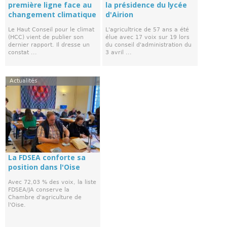
première ligne face au
la présidence du lycée
changement climatique
d'Airion
Le Haut Conseil pour le climat
L'agricultrice de 57 ans a été
(HCC) vient de publier son
élue avec 17 voix sur 19 lors
dernier rapport. Il dresse un
du conseil d'administration du
constat ...
3 avril ...
Actualités
La FDSEA conforte sa
position dans l'Oise
Avec 72,03 % des voix, la liste
FDSEA/JA conserve la
Chambre d'agriculture de
l'Oise.