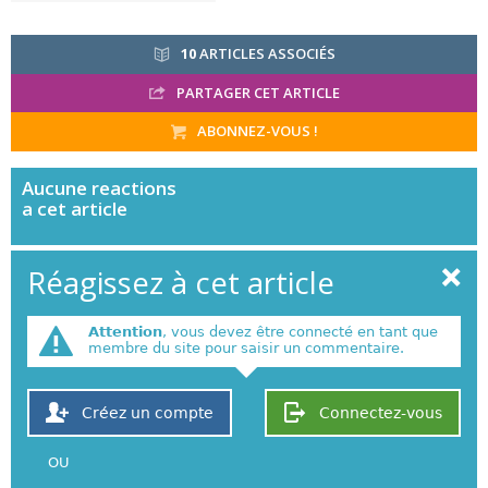
10
ARTICLES ASSOCIÉS
PARTAGER CET ARTICLE
ABONNEZ-VOUS !
Aucune
reactions
a cet article
Réagissez à cet article
Attention
, vous devez être connecté en tant que
membre du site pour saisir un commentaire.
Créez un compte
Connectez-vous
OU