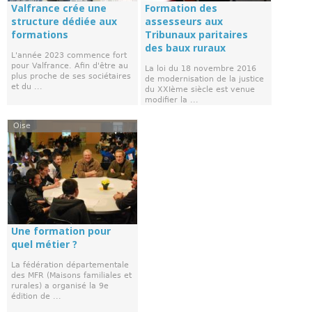
Valfrance crée une
Formation des
structure dédiée aux
assesseurs aux
formations
Tribunaux paritaires
des baux ruraux
L'année 2023 commence fort
pour Valfrance. Afin d'être au
La loi du 18 novembre 2016
plus proche de ses sociétaires
de modernisation de la justice
et du ...
du XXIème siècle est venue
modifier la ...
Oise
Une formation pour
quel métier ?
La fédération départementale
des MFR (Maisons familiales et
rurales) a organisé la 9e
édition de ...