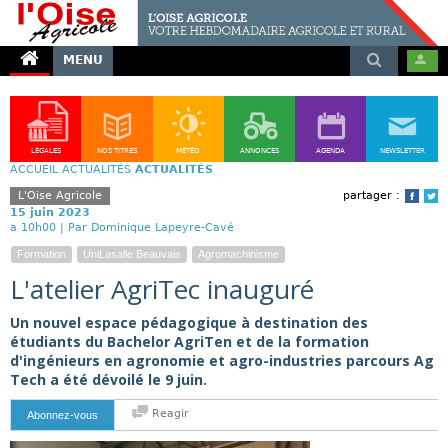
MENU
LÉGALES
NOS TITRES
MÉTÉO
ANNONCES
AGENDA
NEWSLETTER
ACCUEIL
ACTUALITÉS
ACTUALITÉS
L'Oise Agricole
partager :
Face
T
15 juin 2023
a 10h00 |
Par Dominique Lapeyre-Cavé
Formation
UniLasalle Beauvais
Agromachinisme
L'atelier AgriTec inauguré
Un nouvel espace pédagogique à destination des
étudiants du Bachelor AgriTen et de la formation
d'ingénieurs en agronomie et agro-industries parcours Ag
Tech a été dévoilé le 9 juin.
Reagir
Abonnez-vous