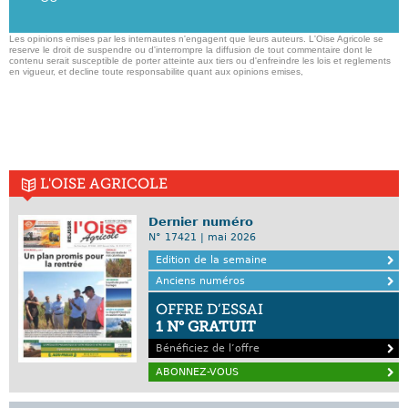
Les opinions emises par les internautes n'engagent que leurs auteurs. L'Oise Agricole se
reserve le droit de suspendre ou d'interrompre la diffusion de tout commentaire dont le
contenu serait susceptible de porter atteinte aux tiers ou d'enfreindre les lois et reglements
en vigueur, et decline toute responsabilite quant aux opinions emises,
L'OISE AGRICOLE
Dernier numéro
N° 17421 | mai 2026
Edition de la semaine
Anciens numéros
OFFRE D’ESSAI
1 N° GRATUIT
Bénéficiez de l’offre
ABONNEZ-VOUS