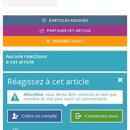
3
ARTICLES ASSOCIÉS
PARTAGER CET ARTICLE
ABONNEZ-VOUS !
Aucune
reactions
a cet article
Réagissez à cet article
Attention
, vous devez être connecté en tant que
membre du site pour saisir un commentaire.
Créez un compte
Connectez-vous
OU