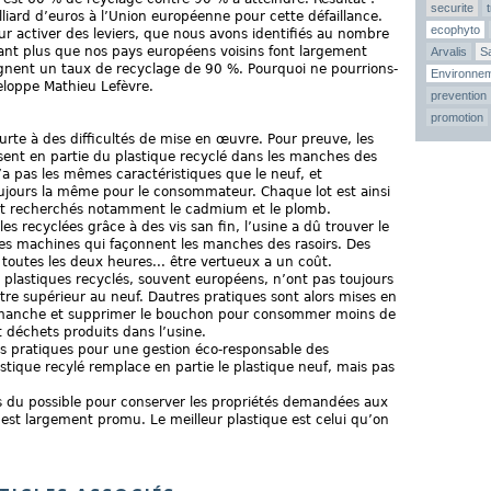
securite
illiard d’euros à l’Union européenne pour cette défaillance.
ecophyto
r activer des leviers, que nous avons identifiés au nombre
tant plus que nos pays européens voisins font largement
Arvalis
Sa
gnent un taux de recyclage de 90 %. Pourquoi ne pourrions-
Environne
veloppe Mathieu Lefèvre.
prevention
promotion
urte à des difficultés de mise en œuvre. Pour preuve, les
lisent en partie du plastique recyclé dans les manches des
n’a pas les mêmes caractéristiques que le neuf, et
oujours la même pour le consommateur. Chaque lot est ainsi
 sont recherchés notamment le cadmium et le plomb.
s recyclées grâce à des vis san fin, l’usine a dû trouver le
es machines qui façonnent les manches des rasoirs. Des
toutes les deux heures... être vertueux a un coût.
e plastiques recyclés, souvent européens, n’ont pas toujours
être supérieur au neuf. Dautres pratiques sont alors mises en
 manche et supprimer le bouchon pour consommer moins de
et déchets produits dans l’usine.
nnes pratiques pour une gestion éco-responsable des
astique recylé remplace en partie le plastique neuf, mais pas
tes du possible pour conserver les propriétés demandées aux
e est largement promu. Le meilleur plastique est celui qu’on