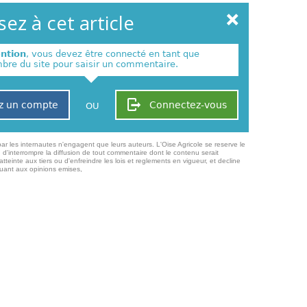
ez à cet article
ention
, vous devez être connecté en tant que
re du site pour saisir un commentaire.
z un compte
Connectez-vous
OU
ar les internautes n'engagent que leurs auteurs. L'Oise Agricole se reserve le
 d'interrompre la diffusion de tout commentaire dont le contenu serait
atteinte aux tiers ou d'enfreindre les lois et reglements en vigueur, et decline
quant aux opinions emises,