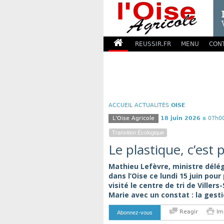
REUSSIR.FR
MENU
CON
ACCUEIL
ACTUALITÉS
OISE
L'Oise Agricole
18 juin 2026
a 07h0
Transition Écologique
Le plastique, c’est 
Mathieu Lefèvre, ministre délég
dans l’Oise ce lundi 15 juin pou
visité le centre de tri de Villers
Marie avec un constat : la gesti
Reagir
Im
Abonnez-vous