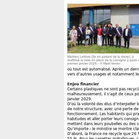
Mathieu Lefèvre (3e en partant de la droite), a
réaffirmé la mise en place de la consigne à partir 
premier janvier 2029. - © Maël Verrier
où tout est automatisé. Après un dern
vers d’autres usages et notamment les
Enjeu financier
Certains plastiques ne sont pas recycla
malheureusement, il s’agit de ceux po
janvier 2029.
D’où la volonté des élus d’interpeller 
de notre structure, avec une perte de
fonctionnement. Les habitants qui pra
habitudes et aller porter leurs consign
mettent dans leurs poubelles ou des sa
Qu’importe : le ministre se montre clai
D’abord, la France ne recycle que 26 %
55 %. Pour les canettes métalliques, c