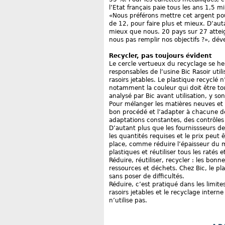
l’Etat français paie tous les ans 1,5 m
«Nous préférons mettre cet argent pou
de 12, pour faire plus et mieux. D’au
mieux que nous. 20 pays sur 27 attei
nous pas remplir nos objectifs ?», dé
Recycler, pas toujours évident
Le cercle vertueux du recyclage se he
responsables de l’usine Bic Rasoir uti
rasoirs jetables. Le plastique recyclé 
notamment la couleur qui doit être t
analysé par Bic avant utilisation, y
Pour mélanger les matières neuves et le
bon procédé et l’adapter à chacune d
adaptations constantes, des contrôles 
D’autant plus que les fournissseurs d
les quantités requises et le prix peut 
place, comme réduire l’épaisseur du
plastiques et réutiliser tous les ratés 
Réduire, réutiliser, recycler : les bo
ressources et déchets. Chez Bic, le pl
sans poser de difficultés.
Réduire, c’est pratiqué dans les limi
rasoirs jetables et le recyclage intern
n’utilise pas.