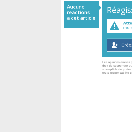
Aucune
Réagiss
reactions
a cet article
Att
memb
Crée
Les opinions emises p
droit de suspendre ou
susceptible de porter 
toute responsabilite 