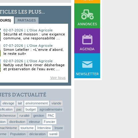
TICLES LES PLUS...
JOURS)
PARTAGES
ANNONCES
02-07-2026 | L'Oise Agricole
Sécurité et moisson : une exigence
commune, une responsabilité ...
07-07-2026 | L'Oise Agricole
AGENDA
Simon Letellier : «L’envie d’abord,
le reste suit»
02-07-2026 | L'Oise Agricole
NatUp veut faire rimer désherbage
et préservation de l'eau avec ...
NEWSLETTER
Voir tous
JETS D’ACTUALITÉ
elevage
lait
environnement
viande
sification
pac
budget
agroalimentaire
écheresse
ruralité
gestion
PAC
tion
distribution
eleveur
Foncier
machinisme
tourisme
Interview
Insee
erme
Population
déclaration
santé