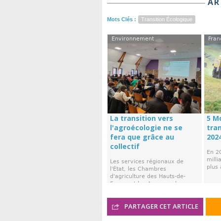
AR
Mots Clés :
Transition Écologique
Environnement
Fran
La transition vers
5 M
l'agroécologie ne se
tra
fera que grâce au
202
collectif
En 20
mill
Les services régionaux de
plus 
l'État, les Chambres
d'agriculture des Hauts-de-
France et les Agences de ...
PARTAGER CET ARTICLE