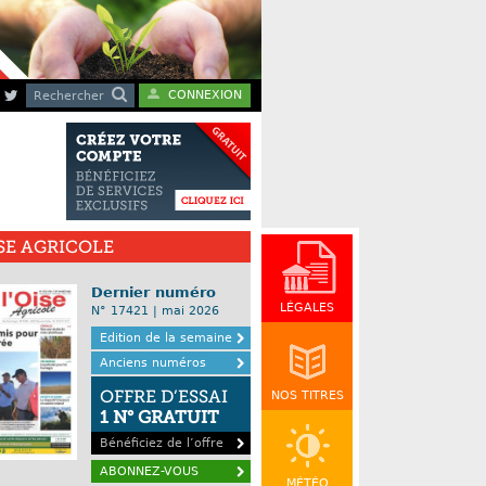
CONNEXION
Rechercher
ISE AGRICOLE
Dernier numéro
LÉGALES
N° 17421 | mai 2026
Edition de la semaine
Anciens numéros
OFFRE D’ESSAI
NOS TITRES
1 N° GRATUIT
Bénéficiez de l’offre
ABONNEZ-VOUS
MÉTÉO