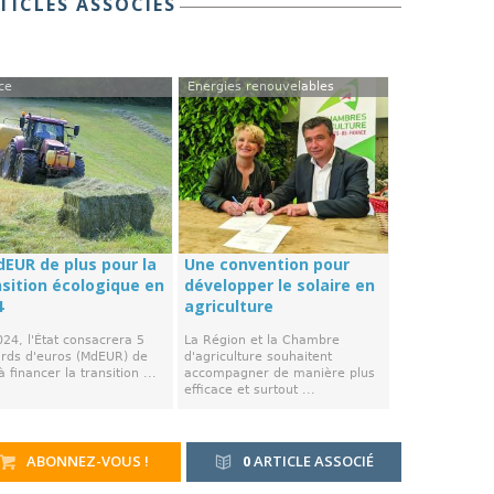
TICLES ASSOCIÉS
ce
Energies renouvelables
dEUR de plus pour la
Une convention pour
nsition écologique en
développer le solaire en
4
agriculture
24, l'État consacrera 5
La Région et la Chambre
iards d'euros (MdEUR) de
d'agriculture souhaitent
à financer la transition ...
accompagner de manière plus
efficace et surtout ...
ABONNEZ-VOUS !
0
ARTICLE ASSOCIÉ