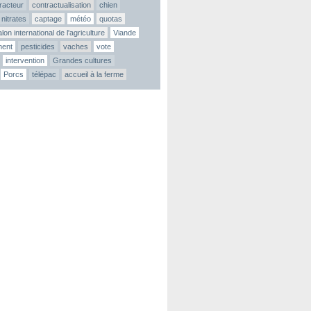
tracteur
contractualisation
chien
nitrates
captage
météo
quotas
lon international de l'agriculture
Viande
ment
pesticides
vaches
vote
intervention
Grandes cultures
Porcs
télépac
accueil à la ferme