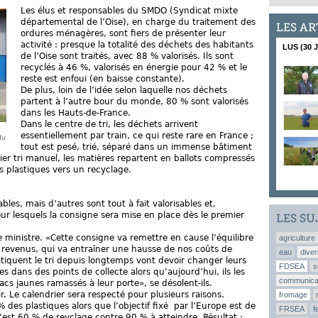
Les élus et responsables du SMDO (Syndicat mixte
départemental de l’Oise), en charge du traitement des
LES AR
ordures ménagères, sont fiers de présenter leur
activité : presque la totalité des déchets des habitants
LUS (30 
de l’Oise sont traités, avec 88 % valorisés. Ils sont
recyclés à 46 %, valorisés en énergie pour 42 % et le
reste est enfoui (en baisse constante).
De plus, loin de l’idée selon laquelle nos déchets
partent à l’autre bour du monde, 80 % sont valorisés
dans les Hauts-de-France.
Dans le centre de tri, les déchets arrivent
essentiellement par train, ce qui reste rare en France ;
du
tout est pesé, trié, séparé dans un immense bâtiment
ier tri manuel, les matières repartent en ballots compressés
 plastiques vers un recyclage.
bles, mais d’autres sont tout à fait valorisables et,
ur lesquels la consigne sera mise en place dès le premier
LES SU
le ministre. «Cette consigne va remettre en cause l’équilibre
agriculture
 revenus, qui va entraîner une hausse de nos coûts de
eau
diver
tiquent le tri depuis longtemps vont devoir changer leurs
FDSEA
s
es dans des points de collecte alors qu’aujourd’hui, ils les
communica
cs jaunes ramassés à leur porte», se désolent-ils.
r. Le calendrier sera respecté pour plusieurs raisons.
fromage
 des plastiques alors que l’objectif fixé par l’Europe est de
FRSEA
f
’est 60 % de reyclage contre 90 % à atteindre. Résultat :