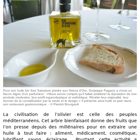
Pour son huile bio San Salvatore primée aux Sirena d’Oro, Guiseppe Pagano a choisi un
flacon digne d’un parfumeur : «Nous avons compris qu’il fallait améliorer la réputation de nos
produits modestes, leur profil organoleptique et esthétique. Révéler leur originalité, leur
donner de la considération par la mode et le design.» Il présente ainsi huile et pain dans
son restaurant gastronomique. - © Pierrick Bourgault
La civilisation de l’olivier est celle des peuples
méditerranéens. Cet arbre bienfaisant donne des fruits que
l’on presse depuis des millénaires pour en extraire une
huile à tout faire : aliment, médicament, cosmétique,
lubrifiant, savon, éclairage… Pourtant, cette activité a