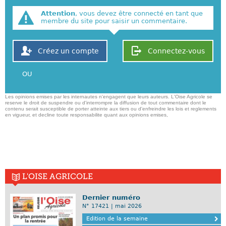
Attention
, vous devez être connecté en tant que
membre du site pour saisir un commentaire.
Créez un compte
Connectez-vous
OU
Les opinions emises par les internautes n'engagent que leurs auteurs. L'Oise Agricole se
reserve le droit de suspendre ou d'interrompre la diffusion de tout commentaire dont le
contenu serait susceptible de porter atteinte aux tiers ou d'enfreindre les lois et reglements
en vigueur, et decline toute responsabilite quant aux opinions emises,
L'OISE AGRICOLE
Dernier numéro
N° 17421 | mai 2026
Edition de la semaine