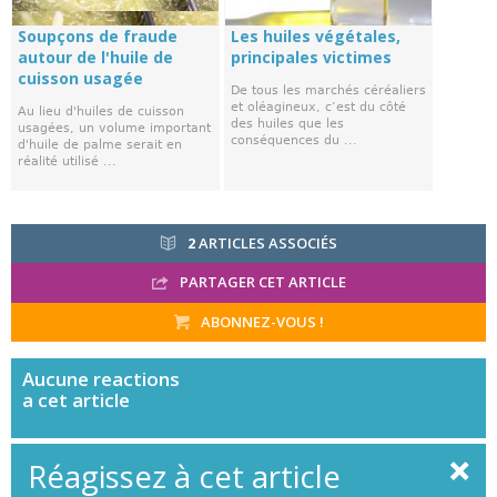
Soupçons de fraude
Les huiles végétales,
autour de l'huile de
principales victimes
cuisson usagée
De tous les marchés céréaliers
et oléagineux, c’est du côté
Au lieu d'huiles de cuisson
des huiles que les
usagées, un volume important
conséquences du ...
d'huile de palme serait en
réalité utilisé ...
2
ARTICLES ASSOCIÉS
PARTAGER CET ARTICLE
ABONNEZ-VOUS !
Aucune
reactions
a cet article
Réagissez à cet article