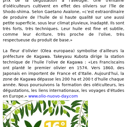
prix de la dégustation à l’aveugle. Une trentaine
d’oléiculteurs cultivent en effet des oliviers sur l’île de
Shodo-shima. Selon Gaetano Avalone, «c’est extraordinaire
de produire de l’huile de si haute qualité sur une aussi
petite superficie, sous leur climat pluvieux, inadapté. Ils sont
très forts, très techniques. Leur huile est fine et subtile,
comme leur écriture, très proche de l’olive, très
respectueuse du produit de base.»
La fleur d’olivier (Olea europaea) symbolise d’ailleurs la
préfecture de Kagawa. Takeyasu Kubota dirige la station
technique de l’huile l’olive de Kagawa : «Les Franciscains
ont planté le premier olivier en 1574. Vers 1860, des
Japonais en importent de France et d’Italie. Aujourd’hui, la
zone de Kagawa dépasse les 200 ha et 200 t d’huile chaque
année. Nous poursuivons la formation des oléiculteurs, les
dégustations, les liens internationaux, les voyages d’études
en Europe.»
www.olio-nuovo-day.com