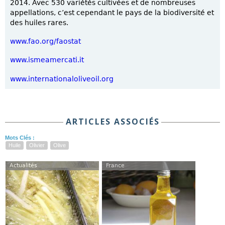
2014. Avec 530 variétés cultivées et de nombreuses
appellations, c’est cependant le pays de la biodiversité et
des huiles rares.
www.fao.org/faostat
www.ismeamercati.it
www.internationaloliveoil.org
ARTICLES ASSOCIÉS
Mots Clés :
Huile
Olivier
Olive
Actualités
France