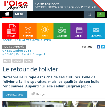
MENU
LÉGALES
NOS TITRES
MÉTÉO
ANNONCES
AGENDA
NEWSLETTER
ACCUEIL
ACTUALITÉS
ACTUALITÉS
L'Oise Agricole
partager :
Face
T
07 septembre 2018
a 13h00 |
Par Pierrick Bourgault
Huile
Olivier
Olive
Le retour de l’olivier
Notre vieille Europe est riche de ses cultures. Celle de
l’olivier a failli disparaître, mais les qualités de son huile
l’ont sauvée. Aujourd’hui, elle séduit jusqu’au Japon.
Reagir
Abonnez-vous