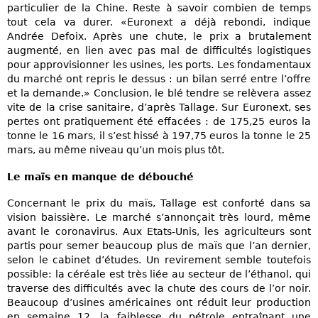
particulier de la Chine. Reste à savoir combien de temps
tout cela va durer. «Euronext a déjà rebondi, indique
Andrée Defoix. Après une chute, le prix a brutalement
augmenté, en lien avec pas mal de difficultés logistiques
pour approvisionner les usines, les ports. Les fondamentaux
du marché ont repris le dessus : un bilan serré entre l’offre
et la demande.» Conclusion, le blé tendre se relèvera assez
vite de la crise sanitaire, d’après Tallage. Sur Euronext, ses
pertes ont pratiquement été effacées : de 175,25 euros la
tonne le 16 mars, il s’est hissé à 197,75 euros la tonne le 25
mars, au même niveau qu’un mois plus tôt.
Le maïs en manque de débouché
Concernant le prix du maïs, Tallage est conforté dans sa
vision baissière. Le marché s’annonçait très lourd, même
avant le coronavirus. Aux Etats-Unis, les agriculteurs sont
partis pour semer beaucoup plus de maïs que l’an dernier,
selon le cabinet d’études. Un revirement semble toutefois
possible: la céréale est très liée au secteur de l’éthanol, qui
traverse des difficultés avec la chute des cours de l’or noir.
Beaucoup d’usines américaines ont réduit leur production
en semaine 12, la faiblesse du pétrole entraînant une