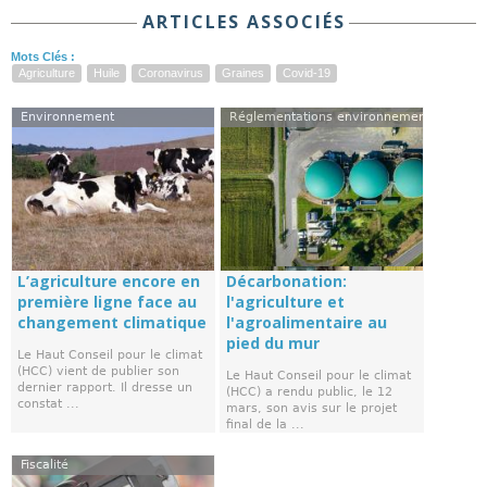
ARTICLES ASSOCIÉS
Mots Clés :
Agriculture
Huile
Coronavirus
Graines
Covid-19
Environnement
Réglementations environnementales
L’agriculture encore en
Décarbonation:
première ligne face au
l'agriculture et
changement climatique
l'agroalimentaire au
pied du mur
Le Haut Conseil pour le climat
(HCC) vient de publier son
Le Haut Conseil pour le climat
dernier rapport. Il dresse un
(HCC) a rendu public, le 12
constat ...
mars, son avis sur le projet
final de la ...
Fiscalité