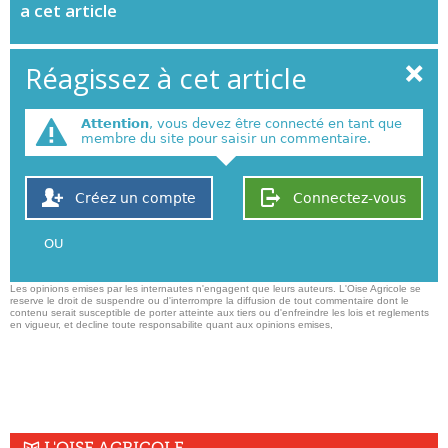
a cet article
Réagissez à cet article
Attention
, vous devez être connecté en tant que
membre du site pour saisir un commentaire.
Créez un compte
Connectez-vous
OU
Les opinions emises par les internautes n'engagent que leurs auteurs. L'Oise Agricole se
reserve le droit de suspendre ou d'interrompre la diffusion de tout commentaire dont le
contenu serait susceptible de porter atteinte aux tiers ou d'enfreindre les lois et reglements
en vigueur, et decline toute responsabilite quant aux opinions emises,
L'OISE AGRICOLE