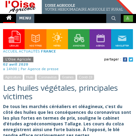
MENU
LÉGALES
NOS TITRES
MÉTÉO
ANNONCES
AGENDA
NEWSLETTER
ACCUEIL
ACTUALITÉS
FRANCE
L'Oise Agricole
partager :
Face
T
02 avril 2020
a 14h00 |
Par Agence de presse
Agriculture
Huile
Coronavirus
Graines
Covid-19
Les huiles végétales, principales
victimes
De tous les marchés céréaliers et oléagineux, c’est du
côté des huiles que les conséquences du coronavirus sont
les plus fortes en termes de prix, souligne le cabinet
d’études agroéconomiques Tallage. Les cours du colza
enregistrent ainsi une forte baisse. À l’opposé, le blé
tendre efface pratiquement ses pertes.