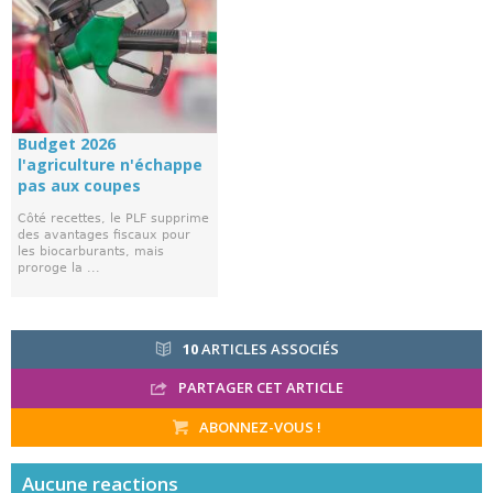
Budget 2026
l'agriculture n'échappe
pas aux coupes
Côté recettes, le PLF supprime
des avantages fiscaux pour
les biocarburants, mais
proroge la ...
10
ARTICLES ASSOCIÉS
PARTAGER CET ARTICLE
ABONNEZ-VOUS !
Aucune
reactions