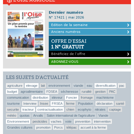
Dernier numéro
N° 17421 | mai 2026
Edition de la semaine
Anciens numéros
OFFRE D’ESSAI
1 N° GRATUIT
Bénéficiez de l’offre
ABONNEZ-VOUS
LES SUJETS D’ACTUALITÉ
agriculture
elevage
lait
environnement
viande
eau
diversification
pac
budget
agroalimentaire
FDSEA
sécheresse
ruralité
gestion
PAC
communication
distribution
eleveur
Foncier
fromage
machinisme
tourisme
Interview
Insee
FRSEA
ferme
Population
déclaration
santé
securite
tracteur
contractualisation
chien
ecophyto
nitrates
captage
météo
quotas
Arvalis
Salon international de l'agriculture
Viande
Environnement
pesticides
vaches
vote
prevention
intervention
Grandes cultures
promotion
Porcs
télépac
accueil à la ferme