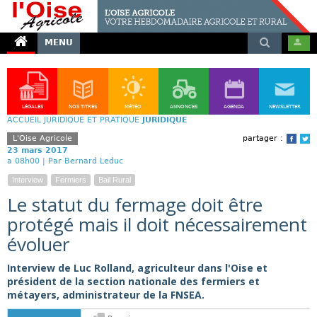
MENU
LÉGALES
NOS TITRES
MÉTÉO
ANNONCES
AGENDA
NEWSLETTER
ACCUEIL
JURIDIQUE ET PRATIQUE
JURIDIQUE
L'Oise Agricole
partager :
Face
T
23 mars 2017
a 08h00 |
Par Bernard Leduc
Interview
Fermiers
Bail Rural
Le statut du fermage doit être
protégé mais il doit nécessairement
évoluer
Interview de Luc Rolland, agriculteur dans l'Oise et
président de la section nationale des fermiers et
métayers, administrateur de la FNSEA.