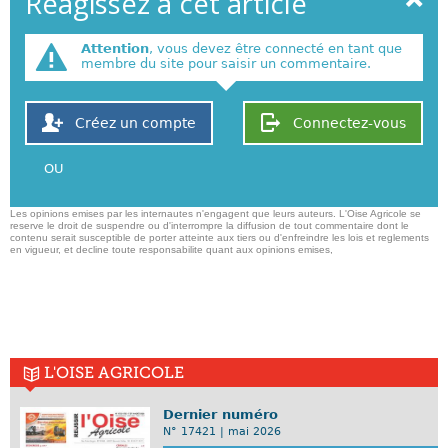
Réagissez à cet article
Attention
, vous devez être connecté en tant que
membre du site pour saisir un commentaire.
Créez un compte
Connectez-vous
OU
Les opinions emises par les internautes n'engagent que leurs auteurs. L'Oise Agricole se
reserve le droit de suspendre ou d'interrompre la diffusion de tout commentaire dont le
contenu serait susceptible de porter atteinte aux tiers ou d'enfreindre les lois et reglements
en vigueur, et decline toute responsabilite quant aux opinions emises,
L'OISE AGRICOLE
Dernier numéro
N° 17421 | mai 2026