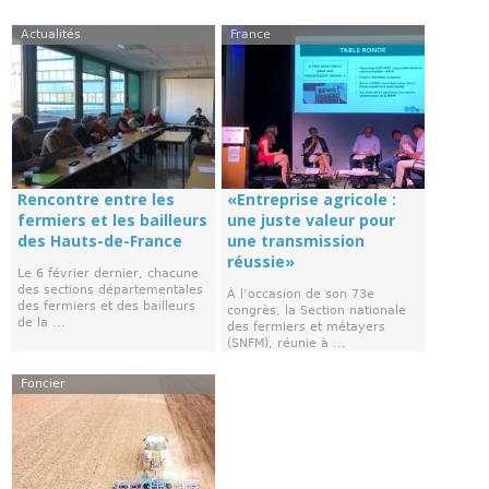
Actualités
France
Rencontre entre les
«Entreprise agricole :
fermiers et les bailleurs
une juste valeur pour
des Hauts-de-France
une transmission
réussie»
Le 6 février dernier, chacune
des sections départementales
À l’occasion de son 73e
des fermiers et des bailleurs
congrès, la Section nationale
de la ...
des fermiers et métayers
(SNFM), réunie à ...
Foncier