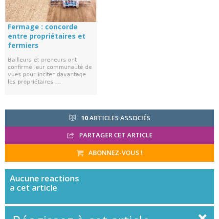
Fermage : concorde
entre propriétaires et
fermiers
Bailleurs et preneurs ont
confirmé leur communauté de
vues pour inciter davantage
les propriétaires ...
10
ARTICLES ASSOCIÉS
PARTAGER CET ARTICLE
ABONNEZ-VOUS !
Aucune
reactions
a cet article