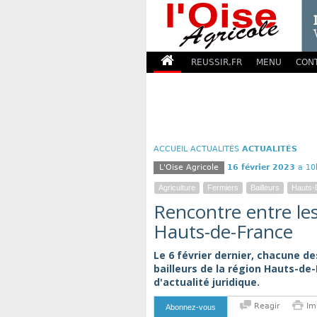
REUSSIR.FR
MENU
CON
ACCUEIL
ACTUALITÉS
ACTUALITÉS
L'Oise Agricole
16 février 2023
a 10
Agriculture
Fermiers
Bailleurs
Hauts-
Rencontre entre les
Hauts-de-France
Le 6 février dernier, chacune d
bailleurs de la région Hauts-de
d'actualité juridique.
Reagir
Im
Abonnez-vous