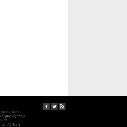
Suivez-nous sur Facebook
Suivez-nous sur Twitter
RSS
Oise Agricole
vergne Agricole
ri 72
Union Agricole