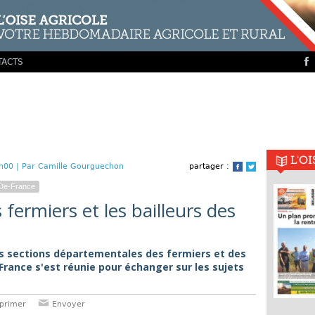
TACTS
L'O
h00 |
Par Camille Gourguechon
partager :
Facebook
Twitter
De-France
 fermiers et les bailleurs des
es sections départementales des fermiers et des
-France s'est réunie pour échanger sur les sujets
primer
Envoyer