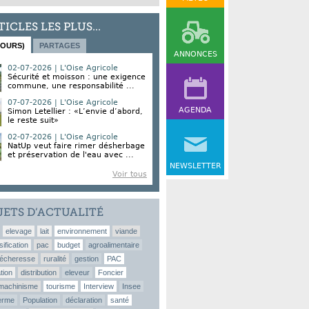
TICLES LES PLUS...
JOURS)
PARTAGES
ANNONCES
02-07-2026 | L'Oise Agricole
Sécurité et moisson : une exigence
commune, une responsabilité ...
07-07-2026 | L'Oise Agricole
AGENDA
Simon Letellier : «L’envie d’abord,
le reste suit»
02-07-2026 | L'Oise Agricole
NatUp veut faire rimer désherbage
et préservation de l'eau avec ...
NEWSLETTER
Voir tous
JETS D’ACTUALITÉ
elevage
lait
environnement
viande
sification
pac
budget
agroalimentaire
écheresse
ruralité
gestion
PAC
tion
distribution
eleveur
Foncier
machinisme
tourisme
Interview
Insee
erme
Population
déclaration
santé