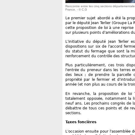
Rencontre entre les cinq sections départementales
France. - © C.G
Le premier sujet abordé a été la pro
par le député Jean Terlier (Groupe La 
cette proposition de loi à une repris
sur plusieurs points d'améliorations d
L'initiative du député Jean Terlier 
dispositions sur six de l'accord fermi
du statut du fermage que sont la mis
renforcement du contrôle des structu
Plus particulièrement, ces trois disp
l'entrée du preneur dans les terres 
des lieux ; de prendre la parcelle 
propriété par le fermier et d'introd
année (et non plus au cours de la tro
En revanche, la proposition de loi 
totalement opposée, notamment la li
neuf ans. Les prochains congrès de 
débattre de tous ces points et de rev
sections.
Taxes foncières
L'occasion ensuite pour l'assemblée 