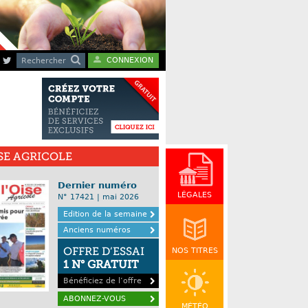
CONNEXION
Rechercher
ISE AGRICOLE
Dernier numéro
LÉGALES
N° 17421 | mai 2026
Edition de la semaine
Anciens numéros
OFFRE D’ESSAI
NOS TITRES
1 N° GRATUIT
Bénéficiez de l’offre
ABONNEZ-VOUS
MÉTÉO