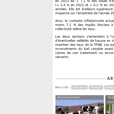
en 2023 de + 7,1 % des bases d'imp
(+ 3,4 % en 2022 et + 0,2 % en 2021)
années. Elle est d'ailleurs supérieur
moyenne sur l'ensemble de l'année 2
Ainsi, le contexte inflationniste ac
moins 7,1 % des impôts fonciers à
collectivité relève les taux.
Les deux sections s'entendent à l'u
d'éventuelles velléités de hausse en i
maintien des taux de la TFNB. Les pa
inconvénients du bail cessible avan
(zones de non traitement) ou encor
versants.
AR
Mots Clés :
Agriculture
Fermiers
Bailleu
Environnement
Régl
envi