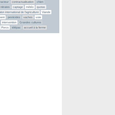
tracteur
contractualisation
chien
nitrates
captage
météo
quotas
lon international de l'agriculture
Viande
ment
pesticides
vaches
vote
intervention
Grandes cultures
Porcs
télépac
accueil à la ferme