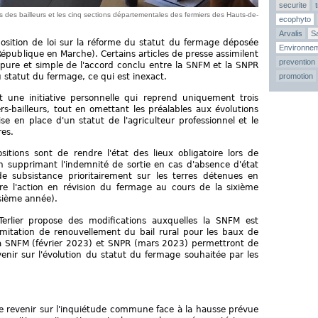
securite
 des bailleurs et les cinq sections départementales des fermiers des Hauts-de-
ecophyto
Arvalis
Sa
position de loi sur la réforme du statut du fermage déposée
Environne
République en Marche). Certains articles de presse assimilent
prevention
e pure et simple de l'accord conclu entre la SNFM et la SNPR
u statut du fermage, ce qui est inexact.
promotion
est une initiative personnelle qui reprend uniquement trois
ers-bailleurs, tout en omettant les préalables aux évolutions
e en place d'un statut de l'agriculteur professionnel et le
res.
ositions sont de rendre l'état des lieux obligatoire lors de
en supprimant l'indemnité de sortie en cas d'absence d'état
de subsistance prioritairement sur les terres détenues en
uire l'action en révision du fermage au cours de la sixième
isième année).
Terlier propose des modifications auxquelles la SNFM est
mitation de renouvellement du bail rural pour les baux de
la SNFM (février 2023) et SNPR (mars 2023) permettront de
enir sur l'évolution du statut du fermage souhaitée par les
de revenir sur l'inquiétude commune face à la hausse prévue