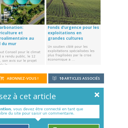
arbonation:
Fonds d’urgence pour les
riculture et
exploitations en
groalimentaire au
grandes cultures
d du mur
Un soutien ciblé pour les
exploitations spécialisées les
ut Conseil pour le climat
plus fragilisées par la crise
 a rendu public, le 12
économique a ...
 son avis sur le projet
de la ...
ABONNEZ-VOUS !
10
ARTICLES ASSOCIÉS
ez à cet article
ention
, vous devez être connecté en tant que
re du site pour saisir un commentaire.