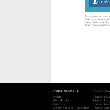
Crée
Les opinions emises p
droit de suspendre ou
susceptible de porter 
toute responsabilite 
L'OISE AGRICOLE
PRESSE AG
Accueil
Réussir Bov
Plan du site
Réussir Porc
Contacts
Réussir Avic
S'abonner à la Newsletter
Réussir Lait