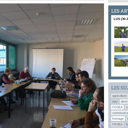
LES AR
LUS (30 
LES SU
agriculture
eau
diver
FDSEA
s
communica
fromage
FRSEA
f