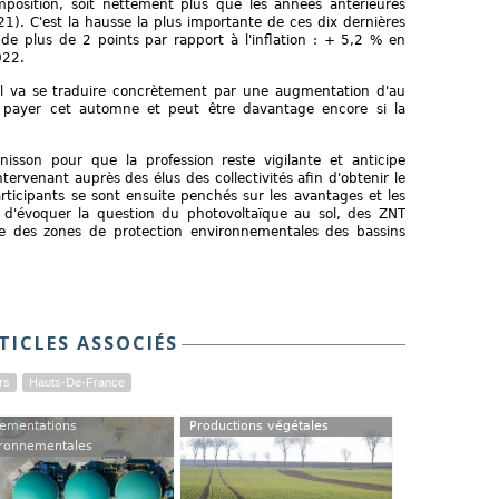
osition, soit nettement plus que les années antérieures
. C'est la hausse la plus importante de ces dix dernières
e de plus de 2 points par rapport à l'inflation : + 5,2 % en
022.
tuel va se traduire concrètement par une augmentation d'au
 payer cet automne et peut être davantage encore si la
nisson pour que la profession reste vigilante et anticipe
ntervenant auprès des élus des collectivités afin d'obtenir le
rticipants se sont ensuite penchés sur les avantages et les
t d'évoquer la question du photovoltaïque au sol, des ZNT
e des zones de protection environnementales des bassins
TICLES ASSOCIÉS
rs
Hauts-De-France
ementations
Productions végétales
ronnementales