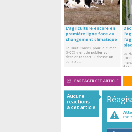
L’agriculture encore en
Déc
première ligne face au
l'ag
changement climatique
l'a
pie
Le Haut Conseil pour le climat
(HCC) vient de publier son
Le Ha
dernier rapport. Il dresse un
(HCC)
constat ...
mars,
final 
PARTAGER CET ARTICLE
Aucune
Réagiss
reactions
a cet article
Att
memb