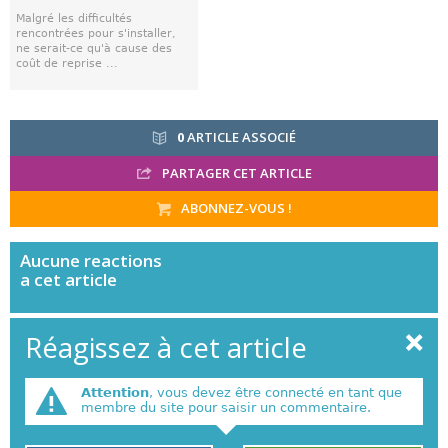
Malgré les difficultés
rencontrées pour s'installer,
ne serait-ce qu'à cause des
coût de reprise ...
0
ARTICLE ASSOCIÉ
PARTAGER CET ARTICLE
ABONNEZ-VOUS !
Aucune
reactions
a cet article
Réagissez à cet article
Attention
, vous devez être connecté en tant que
membre du site pour saisir un commentaire.