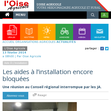
MENU
LÉGALES
NOS TITRES
MÉTÉO
ANNONCES
AGENDA
NEWSLETTER
ACCUEIL
ORGANISATIONS AGRICOLES
ACTUALITÉS
L'Oise Agricole
partager :
Face
T
13 février 2014
a 08h00 |
Par Oise Agricole
Aide À L'installation
Les aides à l’installation encore
bloquées
Une réunion au Conseil régional interrompue par les JA.
Reagir
Abonnez-vous