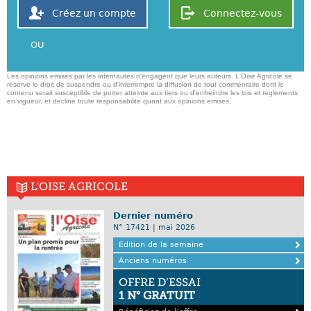
Créez un compte
Connectez-vous
OU
Les opinions emises par les internautes n'engagent que leurs auteurs. L'Oise Agricole se
reserve le droit de suspendre ou d'interrompre la diffusion de tout commentaire dont le
contenu serait susceptible de porter atteinte aux tiers ou d'enfreindre les lois et reglements
en vigueur, et decline toute responsabilite quant aux opinions emises,
L'OISE AGRICOLE
Dernier numéro
N° 17421 | mai 2026
Edition de la semaine
Anciens numéros
OFFRE D’ESSAI
1 N° GRATUIT