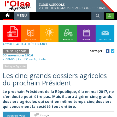
MENU
LÉGALES
NOS TITRES
MÉTÉO
ANNONCES
AGENDA
NEWSLETTER
ACCUEIL
ACTUALITÉS
FRANCE
L'Oise Agricole
partager :
Face
T
03 novembre 2016
a 08h00 |
Par L'Oise Agricole
Politique Agricole
Les cinq grands dossiers agricoles
du prochain Président
Le prochain Président de la République, élu en mai 2017, ne
s'en doute peut-être pas. Mais il aura à gérer cinq grands
dossiers agricoles qui sont en même temps cinq dossiers
qui concernent la société tout entière.
Reagir
Abonnez-vous