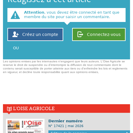
Attention
, vous devez être connecté en tant que
membre du site pour saisir un commentaire.
Créez un compte
Connectez-vous
OU
Les opinions emises par les internautes n'engagent que leurs auteurs. L'Oise Agricole se
reserve le droit de suspendre ou d'interrompre la diffusion de tout commentaire dont le
contenu serait susceptible de porter atteinte aux tiers ou d'enfreindre les lois et reglements
en vigueur, et decline toute responsabilite quant aux opinions emises,
L'OISE AGRICOLE
Dernier numéro
N° 17421 | mai 2026