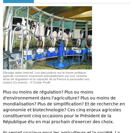
Elevage laitier intensif. Les discussions sur la future politique
agricole commune tourneront principalement sur une certaine
dose de régulation et la capacité de la France à persuader ses
voisins d’y revenir. - © Costie Pruilh
Plus ou moins de régulation? Plus ou moins
d'environnement dans l'agriculture? Plus ou moins de
mondialisation? Plus de simplification? Et de recherche en
agronomie et biotechnologie? Ces cinq enjeux agricoles
constitueront cinq occasions pour le Président de la
République élu en mai prochain d'exercer des choix.
Ils seront cruciaux pour les agriculteurs et la société. La