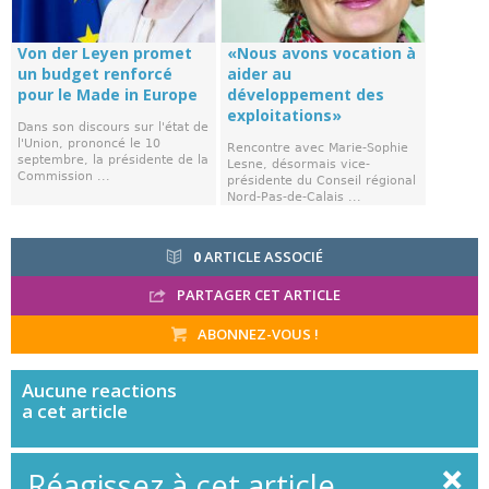
Von der Leyen promet
«Nous avons vocation à
un budget renforcé
aider au
pour le Made in Europe
développement des
exploitations»
Dans son discours sur l'état de
l'Union, prononcé le 10
Rencontre avec Marie-Sophie
septembre, la présidente de la
Lesne, désormais vice-
Commission ...
présidente du Conseil régional
Nord-Pas-de-Calais ...
0
ARTICLE ASSOCIÉ
PARTAGER CET ARTICLE
ABONNEZ-VOUS !
Aucune
reactions
a cet article
Réagissez à cet article