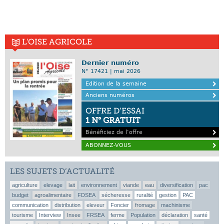
L'OISE AGRICOLE
Dernier numéro
N° 17421 | mai 2026
Edition de la semaine
Anciens numéros
OFFRE D’ESSAI
1 N° GRATUIT
Bénéficiez de l’offre
ABONNEZ-VOUS
LES SUJETS D’ACTUALITÉ
agriculture
elevage
lait
environnement
viande
eau
diversification
pac
budget
agroalimentaire
FDSEA
sécheresse
ruralité
gestion
PAC
communication
distribution
eleveur
Foncier
fromage
machinisme
tourisme
Interview
Insee
FRSEA
ferme
Population
déclaration
santé