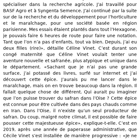
spécialiser dans la recherche agricole. J’ai travaillé pour
BASF Agro et à Syngenta Semence. J’ai continué par la suite
sur de la recherche et du développement pour l’horticulture
et le maraîchage, pour une société basée en région
parisienne. Mes essais étaient plantés dans tout l’Hexagone,
je pouvais faire 6 heures de route pour faire une notation.
Tant que l’on n’a pas d’enfants, tout va bien. Depuis, j’ai eu
deux filles (rire)», détaille Céline Vinet. C’est durant son
congé maternité que Céline Vinet voulait tenter une
aventure nouvelle et safranée, plus atypique et unique dans
le département. «Sachant que je n’ai pas une grande
surface, j’ai potassé des livres, surfé sur internet et j’ai
découvert cette épice. J’aurais pu me lancer dans le
maraîchage, mais on en trouve beaucoup dans la région. Il
fallait quelque chose de différent. Qui aurait pu imaginer
que l’on puisse trouver du safran dans l’Oise ? Cette épice
est connue pour être cultivée dans des pays chauds comme
en Iran. Dans l’Oise, il n’existe qu’un seul producteur de
safran. Du coup, malgré notre climat, il est possible de faire
pousser cette majestueuse épice», explique-t-elle. C’est en
2019, après une année de paperasse administrative, que
Cécile Vinet s’est installée de manière progressive : «Je ne