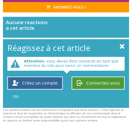
ABONNEZ-VOUS !
Aucune
reactions
a cet article
Réagissez à cet article
Attention
, vous devez être connecté en tant que
membre du site pour saisir un commentaire.
Créez un compte
Connectez-vous
OU
Les opinions emises par les internautes n'engagent que leurs auteurs. L'Oise Agricole se
reserve le droit de suspendre ou d'interrompre la diffusion de tout commentaire dont le
contenu serait susceptible de porter atteinte aux tiers ou d'enfreindre les lois et reglements
en vigueur, et decline toute responsabilite quant aux opinions emises,