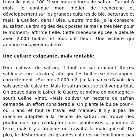
travaille pas à 100 % sur mes cultures de safran. Durant 6
mois, je continue mon métier de recherche et
développement sur les grandes cultures de blé, betterave et
maïs, à Catillon, dans l’Oise. L’autre moitié, je la consacre
au safran. Le timing des deux postes se marie très bien pour
le moment» affirme-t-elle. Cette meneuse épicée a débuté
avec 2.000 bulbes et tous ont fleuri. Une victoire qui
annonce un avenir radieux.
Une culture exigeante, mais rentable
Pour cultiver du safran, il faut un sol drainant (terres
sableuses ou calcaires) afin que les bulbes se développent
correctement. «Sur mes 2.000 m2, j’ai la chance d’avoir des
sols avec du calcaire. Mais le safran peut se cultiver partout.
On trouve dans le Loiret, le Quercy et même en montagne.»
sourit Céline Vinet. «Mais cultiver un hectare de safran
demande un effort considérable. On plante le bulbe pour 4
ou 5 ans, et tout le travail est manuel. Il n’y a pas de
machine adaptée à la récolte de safran, on trouve des
producteurs qui réadaptent des planteuses à pomme à
terre, mais il y a toujours un travail à la main qui suit. De
plus, le désherbage en grandes cultures ne fonctionne pas