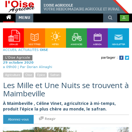
MENU
LÉGALES
NOS TITRES
MÉTÉO
ANNONCES
AGENDA
NEWSLETTER
ACCUEIL
ACTUALITÉS
OISE
L'Oise Agricole
partager :
Face
T
29 octobre 2020
a 09h00 |
Par Dorian Alinaghi
Agriculture
Oise
Epice
Safran
Les Mille et Une Nuits se trouvent à
Maimbeville
À Maimbeville , Céline Vinet, agricultrice à mi-temps,
produit l’épice la plus chère au monde, le safran.
Reagir
Abonnez-vous