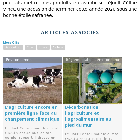
pourrais mettre mes produits en avant» se réjouit Céline
Vinet. Une occasion de terminer cette année 2020 sous une
bonne étoile safranée.
ARTICLES ASSOCIÉS
Mots Clés :
Agriculture
Oise
Epice
Safran
Environnement
Réglementations environnementales
L’agriculture encore en
Décarbonation:
première ligne face au
l'agriculture et
changement climatique
l'agroalimentaire au
pied du mur
Le Haut Conseil pour le climat
(HCC) vient de publier son
Le Haut Conseil pour le climat
dernier rapport. Il dresse un
(HCC) a rendu public, le 12