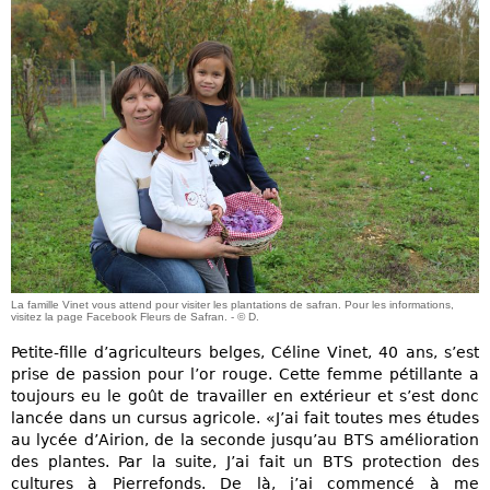
La famille Vinet vous attend pour visiter les plantations de safran. Pour les informations,
visitez la page Facebook Fleurs de Safran. - © D.
Petite-fille d’agriculteurs belges, Céline Vinet, 40 ans, s’est
prise de passion pour l’or rouge. Cette femme pétillante a
toujours eu le goût de travailler en extérieur et s’est donc
lancée dans un cursus agricole. «J’ai fait toutes mes études
au lycée d’Airion, de la seconde jusqu’au BTS amélioration
des plantes. Par la suite, J’ai fait un BTS protection des
cultures à Pierrefonds. De là, j’ai commencé à me