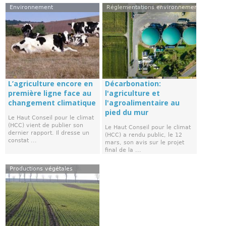
Environnement
Réglementations environnementales
L’agriculture encore en
Décarbonation:
première ligne face au
l'agriculture et
changement climatique
l'agroalimentaire au
pied du mur
Le Haut Conseil pour le climat
(HCC) vient de publier son
Le Haut Conseil pour le climat
dernier rapport. Il dresse un
(HCC) a rendu public, le 12
constat ...
mars, son avis sur le projet
final de la ...
Productions végétales