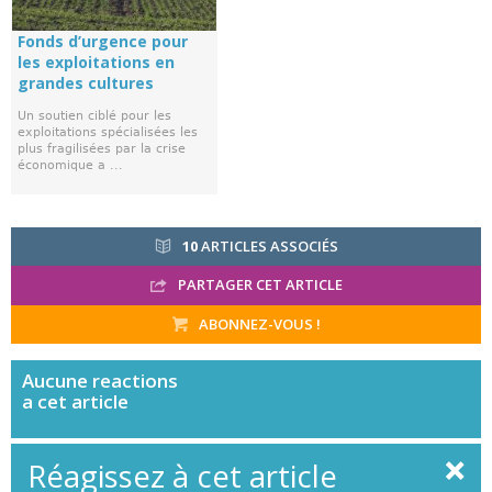
Fonds d’urgence pour
les exploitations en
grandes cultures
Un soutien ciblé pour les
exploitations spécialisées les
plus fragilisées par la crise
économique a ...
10
ARTICLES ASSOCIÉS
PARTAGER CET ARTICLE
ABONNEZ-VOUS !
Aucune
reactions
a cet article
Réagissez à cet article