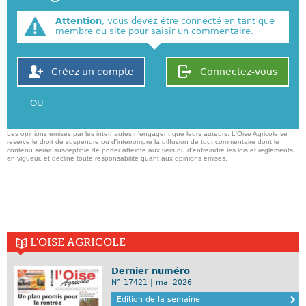
Attention
, vous devez être connecté en tant que
membre du site pour saisir un commentaire.
Créez un compte
Connectez-vous
OU
Les opinions emises par les internautes n'engagent que leurs auteurs. L'Oise Agricole se
reserve le droit de suspendre ou d'interrompre la diffusion de tout commentaire dont le
contenu serait susceptible de porter atteinte aux tiers ou d'enfreindre les lois et reglements
en vigueur, et decline toute responsabilite quant aux opinions emises,
L'OISE AGRICOLE
Dernier numéro
N° 17421 | mai 2026
Edition de la semaine