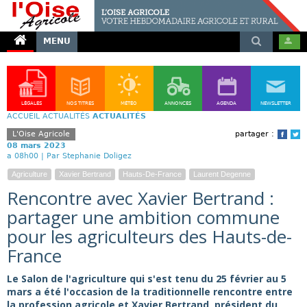
MENU
LÉGALES
NOS TITRES
MÉTÉO
ANNONCES
AGENDA
NEWSLETTER
ACCUEIL
ACTUALITÉS
ACTUALITÉS
L'Oise Agricole
partager :
Face
T
08 mars 2023
a 08h00 |
Par Stephanie Doligez
Agriculture
Xavier Bertrand
Hauts-De-France
Laurent Degenne
Rencontre avec Xavier Bertrand :
partager une ambition commune
pour les agriculteurs des Hauts-de-
France
Le Salon de l'agriculture qui s'est tenu du 25 février au 5
mars a été l'occasion de la traditionnelle rencontre entre
la profession agricole et Xavier Bertrand, président du