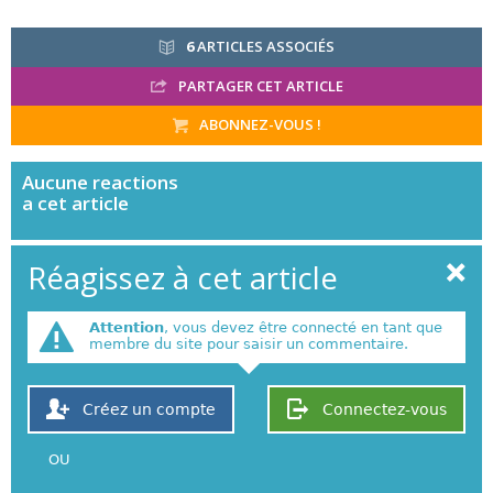
6
ARTICLES ASSOCIÉS
PARTAGER CET ARTICLE
ABONNEZ-VOUS !
Aucune
reactions
a cet article
Réagissez à cet article
Attention
, vous devez être connecté en tant que
membre du site pour saisir un commentaire.
Créez un compte
Connectez-vous
OU