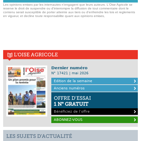
Les opinions emises par les internautes n'engagent que leurs auteurs. L'Oise Agricole se
reserve le droit de suspendre ou d'interrompre la diffusion de tout commentaire dont le
contenu serait susceptible de porter atteinte aux tiers ou d'enfreindre les lois et reglements
en vigueur, et decline toute responsabilite quant aux opinions emises,
L'OISE AGRICOLE
Dernier numéro
N° 17421 | mai 2026
Edition de la semaine
Anciens numéros
OFFRE D’ESSAI
1 N° GRATUIT
Bénéficiez de l’offre
ABONNEZ-VOUS
LES SUJETS D’ACTUALITÉ