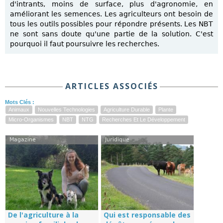
d'intrants, moins de surface, plus d'agronomie, en
améliorant les semences. Les agriculteurs ont besoin de
tous les outils possibles pour répondre présents. Les NBT
ne sont sans doute qu'une partie de la solution. C'est
pourquoi il faut poursuivre les recherches.
ARTICLES ASSOCIÉS
Mots Clés :
Animaux
Nouvelles Technologies
Agriculture Durable
Plante
Micro-Organismes
NBT
NTG
Recherches Et Le Développement
Magazine
Juridique
De l'agriculture à la
Qui est responsable des