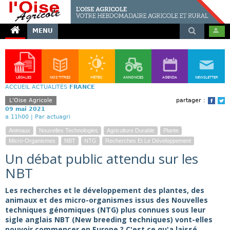
MENU
LÉGALES
NOS TITRES
MÉTÉO
ANNONCES
AGENDA
NEWSLETTER
ACCUEIL
ACTUALITÉS
FRANCE
L'Oise Agricole
partager :
Face
T
09 mai 2021
a 11h00 |
Par actuagri
Animaux
Nouvelles Technologies
Agriculture Durable
Plante
Micro-Organismes
NBT
NTG
Recherches Et Le Développement
Un débat public attendu sur les
NBT
Les recherches et le développement des plantes, des
animaux et des micro-organismes issus des Nouvelles
techniques génomiques (NTG) plus connues sous leur
sigle anglais NBT (New breeding techniques) vont-elles
pouvoir commencer en Europe ? C'est ce qu'a laissé