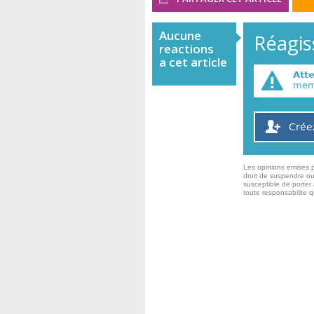
Aucune
Réagiss
reactions
a cet article
Att
memb
Crée
Les opinions emises p
droit de suspendre ou
susceptible de porter 
toute responsabilite 