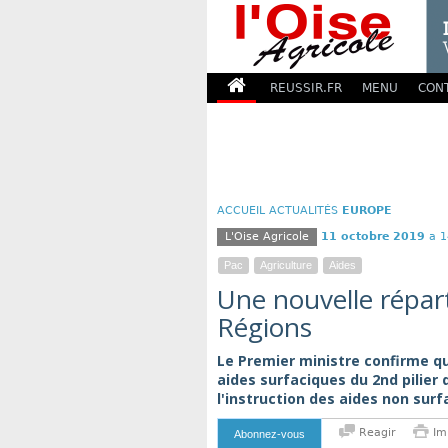
REUSSIR.FR
MENU
CON
ACCUEIL
ACTUALITÉS
EUROPE
L'Oise Agricole
11 octobre 2019
a 1
Pac
Agriculture
Aides
Une nouvelle répart
Régions
Le Premier ministre confirme qu
aides surfaciques du 2nd pilier
l'instruction des aides non sur
Reagir
Im
Abonnez-vous