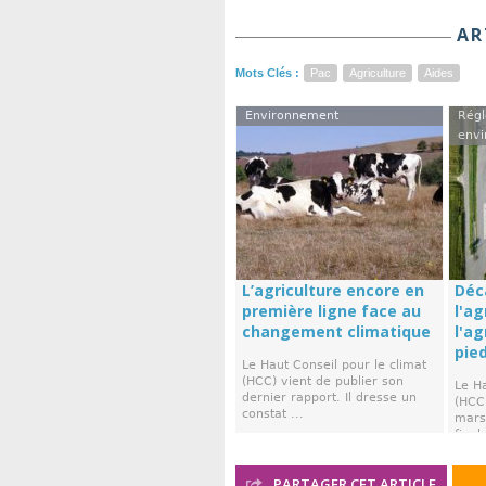
AR
Mots Clés :
Pac
Agriculture
Aides
Environnement
Régl
envi
L’agriculture encore en
Déc
première ligne face au
l'ag
changement climatique
l'a
pie
Le Haut Conseil pour le climat
(HCC) vient de publier son
Le Ha
dernier rapport. Il dresse un
(HCC)
constat ...
mars,
final 
PARTAGER CET ARTICLE