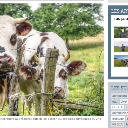
LES AR
LUS (30 
LES SU
agriculture
eau
diver
FDSEA
s
communica
fromage
it reprendre aux régions l’autorité de gestion sur les aides surfaciques du 2nd
FRSEA
f