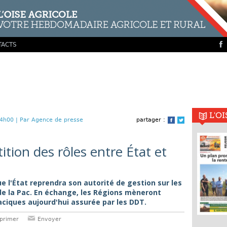
TACTS
L'O
4h00 |
Par Agence de presse
partager :
Facebook
Twitter
ition des rôles entre État et
e l'État reprendra son autorité de gestion sur les
 de la Pac. En échange, les Régions mèneront
faciques aujourd'hui assurée par les DDT.
primer
Envoyer