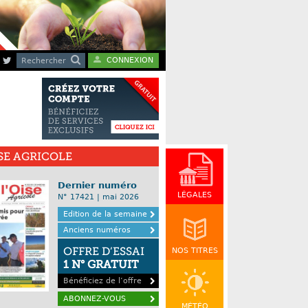
CONNEXION
Rechercher
ISE AGRICOLE
Dernier numéro
LÉGALES
N° 17421 | mai 2026
Edition de la semaine
Anciens numéros
OFFRE D’ESSAI
NOS TITRES
1 N° GRATUIT
Bénéficiez de l’offre
ABONNEZ-VOUS
MÉTÉO