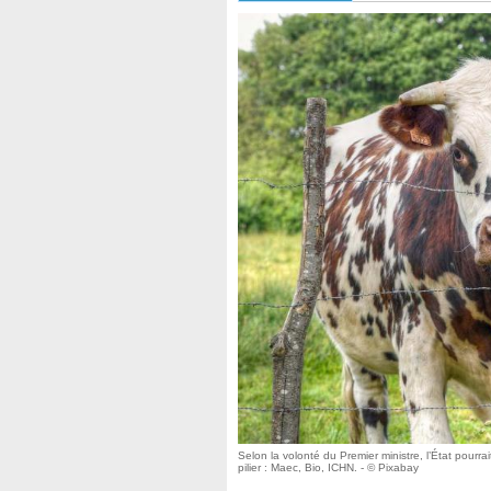
Selon la volonté du Premier ministre, l’État pourra
pilier : Maec, Bio, ICHN. - © Pixabay