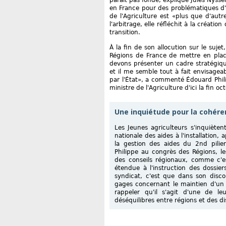
en France pour des problématiques d'a
de l'Agriculture est «plus que d'autre
l'arbitrage, elle réfléchit à la créat
transition.
À la fin de son allocution sur le sujet
Régions de France de mettre en place
devons présenter un cadre stratégi
et il me semble tout à fait envisagea
par l'État», a commenté Édouard Phil
ministre de l'Agriculture d'ici la fin oc
Une inquiétude pour la cohéren
Les Jeunes agriculteurs s'inquièt
nationale des aides à l'installation,
la gestion des aides du 2nd pilie
Philippe au congrès des Régions, les
des conseils régionaux, comme c'es
étendue à l'instruction des dossie
syndicat, c'est que dans son disc
gages concernant le maintien d'un 
rappeler qu'il s'agit d'une de le
déséquilibres entre régions et des di