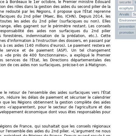
ce à Bordeaux le 1er octobre, le Premier ministre Édouard
securite
tion des rôles dans la gestion des aides du second pilier de la
ecophyto
me redouté par les Régions, il propose que l'État reprenne
Arvalis
Sa
urfaciques du 2nd pilier (Maec, Bio, ICHN). Depuis 2014, les
Environne
toutes les aides du 2nd pilier (surfaciques ou non). Elles
nge, elles gagnent sur le périmètre restant. Les conseils
prevention
responsabilité des aides non surfaciques du 2nd pilier
promotion
ns forestières, indemnisation de la prédation, etc.). Cette
mes d'information à l'instruction des dossiers, en passant par
s à ces aides (140 millions d'euros). Le paiement restera en
 de service et de paiement (ASP). Un tel changement
ns «de près de 400 fonctionnaires», a expliqué le Premier
es services de l'État, les Directions départementales des
ction de ces aides non surfaciques, précise-t-on à Matignon.
le retour de l'ensemble des aides surfaciques vers l'État
n, réduire les délais de paiement et sécuriser le calendrier
te que les Régions obtiennent la gestion complète des aides
ns «s'apparentent, pour le secteur de l'agriculture et des
développement économique dont vous êtes responsables pour
gions de France, qui souhaitait que les conseils régionaux
sur l'ensemble des aides du 2nd pilier. «L'argument ne nous
en, président de Régions de France. Depuis quand recule-t-on