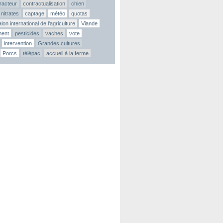
tracteur
contractualisation
chien
nitrates
captage
météo
quotas
lon international de l'agriculture
Viande
ment
pesticides
vaches
vote
intervention
Grandes cultures
Porcs
télépac
accueil à la ferme