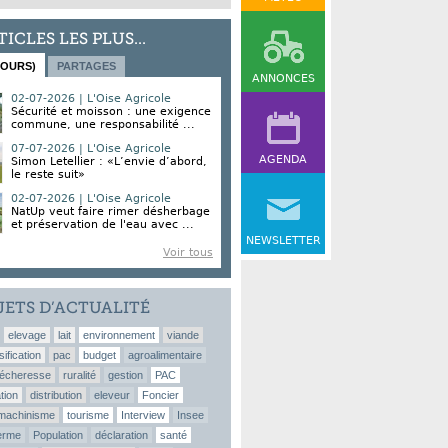
TICLES LES PLUS...
JOURS)
PARTAGES
ANNONCES
02-07-2026 | L'Oise Agricole
Sécurité et moisson : une exigence
commune, une responsabilité ...
07-07-2026 | L'Oise Agricole
AGENDA
Simon Letellier : «L’envie d’abord,
le reste suit»
02-07-2026 | L'Oise Agricole
NatUp veut faire rimer désherbage
et préservation de l'eau avec ...
NEWSLETTER
Voir tous
JETS D’ACTUALITÉ
elevage
lait
environnement
viande
sification
pac
budget
agroalimentaire
écheresse
ruralité
gestion
PAC
tion
distribution
eleveur
Foncier
machinisme
tourisme
Interview
Insee
erme
Population
déclaration
santé