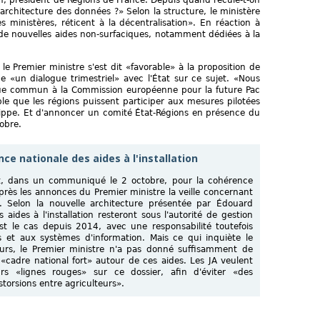
rchitecture des données ?» Selon la structure, le ministère
s ministères, réticent à la décentralisation». En réaction à
ion de nouvelles aides non-surfaciques, notamment dédiées à la
, le Premier ministre s'est dit «favorable» à la proposition de
 «un dialogue trimestriel» avec l'État sur ce sujet. «Nous
que commun à la Commission européenne pour la future Pac
ble que les régions puissent participer aux mesures pilotées
ippe. Et d'annoncer un comité État-Régions en présence du
tobre.
ce nationale des aides à l'installation
ent, dans un communiqué le 2 octobre, pour la cohérence
 après les annonces du Premier ministre la veille concernant
r. Selon la nouvelle architecture présentée par Édouard
 aides à l'installation resteront sous l'autorité de gestion
t le cas depuis 2014, avec une responsabilité toutefois
rs et aux systèmes d'information. Mais ce qui inquiète le
ours, le Premier ministre n'a pas donné suffisamment de
«cadre national fort» autour de ces aides. Les JA veulent
urs «lignes rouges» sur ce dossier, afin d'éviter «des
storsions entre agriculteurs».