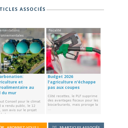
TICLES ASSOCIÉS
ementations
Fiscalité
ronnementales
arbonation:
Budget 2026
riculture et
l'agriculture n'échappe
groalimentaire au
pas aux coupes
d du mur
Côté recettes, le PLF supprime
des avantages fiscaux pour les
ut Conseil pour le climat
biocarburants, mais proroge la
 a rendu public, le 12
...
 son avis sur le projet
de la ...
ABONNEZ-VOUS !
10
ARTICLES ASSOCIÉS