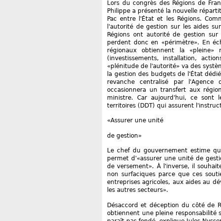
Lors du congrès des Régions de Fran
Philippe a présenté la nouvelle réparti
Pac entre l'État et les Régions. Com
l'autorité de gestion sur les aides s
Régions ont autorité de gestion sur 
perdent donc en «périmètre». En écha
régionaux obtiennent la «pleine» 
(investissements, installation, actio
«plénitude de l'autorité» va des systè
la gestion des budgets de l'État dédié
revanche centralisé par l'Agence
occasionnera un transfert aux régio
ministre. Car aujourd'hui, ce sont l
territoires (DDT) qui assurent l'instru
«Assurer une unité
de gestion»
Le chef du gouvernement estime que 
permet d'«assurer une unité de gestio
de versement». À l'inverse, il souhai
non surfaciques parce que ces soutie
entreprises agricoles, aux aides au 
les autres secteurs».
Désaccord et déception du côté de Ré
obtiennent une pleine responsabilité 
paraît pas fondé, explique Jules Nyss