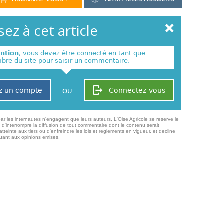
ez à cet article
ention
, vous devez être connecté en tant que
re du site pour saisir un commentaire.
z un compte
Connectez-vous
OU
ar les internautes n'engagent que leurs auteurs. L'Oise Agricole se reserve le
 d'interrompre la diffusion de tout commentaire dont le contenu serait
atteinte aux tiers ou d'enfreindre les lois et reglements en vigueur, et decline
quant aux opinions emises,