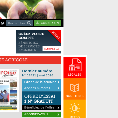
CONNEXION
Rechercher
ISE AGRICOLE
Dernier numéro
LÉGALES
N° 17421 | mai 2026
Edition de la semaine
Anciens numéros
OFFRE D’ESSAI
NOS TITRES
1 N° GRATUIT
Bénéficiez de l’offre
ABONNEZ-VOUS
MÉTÉO