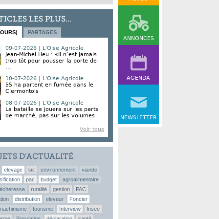
TICLES LES PLUS...
JOURS)
PARTAGES
ANNONCES
09-07-2026 | L'Oise Agricole
Jean-Michel Heu : «Il n’est jamais
trop tôt pour pousser la porte de
...
AGENDA
10-07-2026 | L'Oise Agricole
55 ha partent en fumée dans le
Clermontois
08-07-2026 | L'Oise Agricole
La bataille se jouera sur les parts
de marché, pas sur les volumes
NEWSLETTER
Voir tous
JETS D’ACTUALITÉ
elevage
lait
environnement
viande
sification
pac
budget
agroalimentaire
écheresse
ruralité
gestion
PAC
tion
distribution
eleveur
Foncier
machinisme
tourisme
Interview
Insee
erme
Population
déclaration
santé