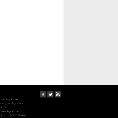
Suivez-nous sur Facebook
Suivez-nous sur Twitter
RSS
Oise Agricole
vergne Agricole
ri 72
Union Agricole
ri 79 Informations