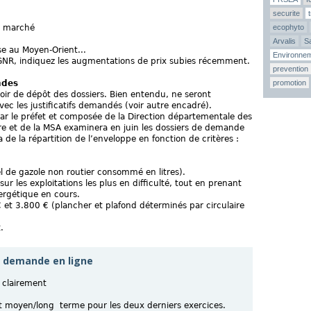
securite
ecophyto
de marché
Arvalis
Sa
ise au Moyen-Orient...
Environne
GNR, indiquez les augmentations de prix subies récemment.
prevention
promotion
ndes
oir de dépôt des dossiers. Bien entendu, ne seront
ec les justificatifs demandés (voir autre encadré).
par le préfet et composée de la Direction départementale des
ure et de la MSA examinera en juin les dossiers de demande
 de la répartition de l’enveloppe en fonction de critères :
l de gazole non routier consommé en litres).
sur les exploitations les plus en difficulté, tout en prenant
nergétique en cours.
 € et 3.800 € (plancher et plafond déterminés par circulaire
.
la demande en ligne
z clairement
et moyen/long terme pour les deux derniers exercices.