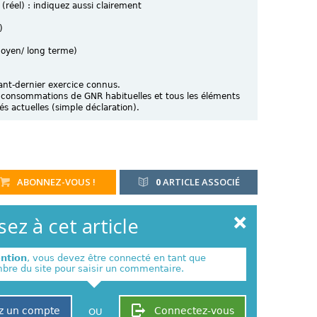
 (réel) : indiquez aussi clairement
)
moyen/ long terme)
vant-dernier exercice connus.
 consommations de GNR habituelles et tous les éléments
és actuelles (simple déclaration).
ABONNEZ-VOUS !
0
ARTICLE ASSOCIÉ
ez à cet article
ention
, vous devez être connecté en tant que
re du site pour saisir un commentaire.
z un compte
Connectez-vous
OU