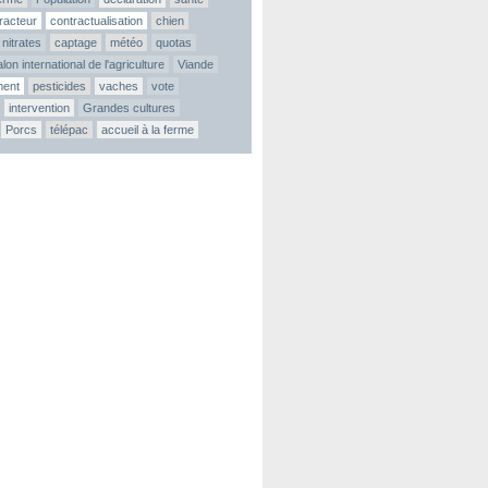
tracteur
contractualisation
chien
nitrates
captage
météo
quotas
lon international de l'agriculture
Viande
ment
pesticides
vaches
vote
intervention
Grandes cultures
Porcs
télépac
accueil à la ferme