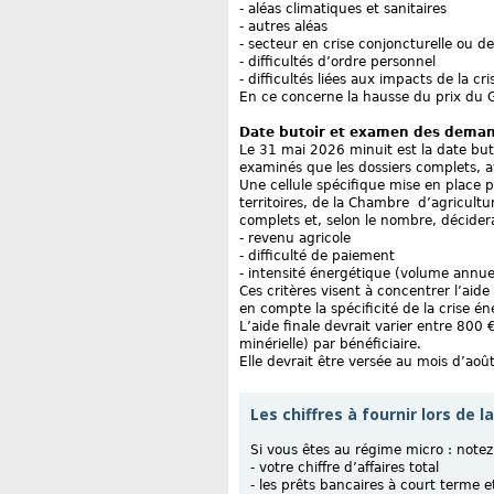
- aléas climatiques et sanitaires
- autres aléas
- secteur en crise conjoncturelle ou 
- difficultés d’ordre personnel
- difficultés liées aux impacts de la cr
En ce concerne la hausse du prix du 
Date butoir et examen des dema
Le 31 mai 2026 minuit est la date but
examinés que les dossiers complets, av
Une cellule spécifique mise en place 
territoires, de la Chambre d’agricult
complets et, selon le nombre, décidera
- revenu agricole
- difficulté de paiement
- intensité énergétique (volume annue
Ces critères visent à concentrer l’aide 
en compte la spécificité de la crise é
L’aide finale devrait varier entre 800
minérielle) par bénéficiaire.
Elle devrait être versée au mois d’août
Les chiffres à fournir lors de 
Si vous êtes au régime micro : note
- votre chiffre d’affaires total
- les prêts bancaires à court terme 