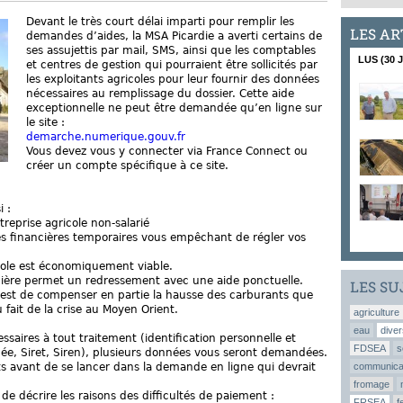
Devant le très court délai imparti pour remplir les
LES AR
demandes d’aides, la MSA Picardie a averti certains de
ses assujettis par mail, SMS, ainsi que les comptables
LUS (30 
et centres de gestion qui pourraient être sollicités par
les exploitants agricoles pour leur fournir des données
nécessaires au remplissage du dossier. Cette aide
exceptionnelle ne peut être demandée qu’en ligne sur
le site :
demarche.numerique.gouv.fr
Vous devez vous y connecter via France Connect ou
créer un compte spécifique à ce site.
i :
treprise agricole non-salarié
tés financières temporaires vous empêchant de régler vos
ricole est économiquement viable.
ancière permet un redressement avec une aide ponctuelle.
LES SU
e est de compenser en partie la hausse des carburants que
u fait de la crise au Moyen Orient.
agriculture
eau
diver
ssaires à tout traitement (identification personnelle et
FDSEA
s
rnée, Siret, Siren), plusieurs données vous seront demandées.
communica
nts avant de se lancer dans la demande en ligne qui devrait
fromage
de décrire les raisons des difficultés de paiement :
FRSEA
f