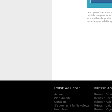
Les opinions emises p
droit de suspendre ou
susceptible de porter 
toute responsabilite 
L'OISE AGRICOLE
PRESSE AG
Accueil
Réussir Bov
Plan du site
Réussir Porc
Contacts
Réussir Avic
S'abonner à la Newsletter
Réussir Lait
Nos titres
Réussir Vig