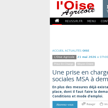
REUSSIR.FR
MENU
CON
ACCUEIL
ACTUALITÉS
OISE
L'Oise Agricole
21 mai 2026
a 07h00
Prise En Charge
Moyen Orient
Une prise en charge
sociales MSA à dem
En plus des mesures déjà exista
place, dont il faut faire la dem
Conditions et mode d’emploi.
Reagir
Im
Abonnez-vous