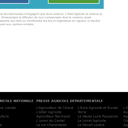
ar les internautes n'engagent que leurs auteurs. L'Oise Agricole se reserve le
 d'interrompre la diffusion de tout commentaire dont le contenu serait
atteinte aux tiers ou d'enfreindre les lois et reglements en vigueur, et decline
quant aux opinions emises,
RICOLE NATIONALE
PRESSE AGRICOLE DÉPARTEMENTALE
ins viande
L'Agriculteur de l'Aisne
L'Eure Agricole et Rurale
L'
L'Allier Agricole
Terra
Au
ulture
Agriculteur Normand
La Haute Loire Paysanne
Ag
L’union du Cantal
Le Loiret Agricole
l'
ne
La vie Charentaise
Le Réveil Lozère
Ag