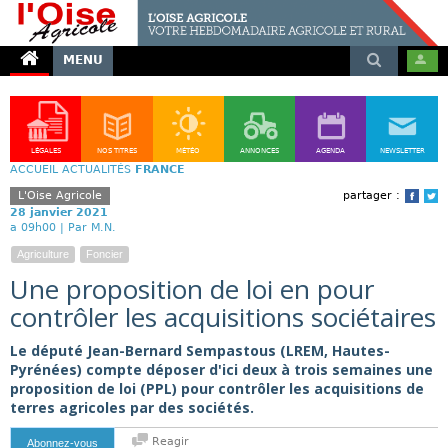
MENU
LÉGALES
NOS TITRES
MÉTÉO
ANNONCES
AGENDA
NEWSLETTER
ACCUEIL
ACTUALITÉS
FRANCE
L'Oise Agricole
partager :
Face
T
28 janvier 2021
a 09h00 |
Par M.N.
Agriculture
Foncier
Une proposition de loi en pour
contrôler les acquisitions sociétaires
Le député Jean-Bernard Sempastous (LREM, Hautes-
Pyrénées) compte déposer d'ici deux à trois semaines une
proposition de loi (PPL) pour contrôler les acquisitions de
terres agricoles par des sociétés.
Reagir
Abonnez-vous