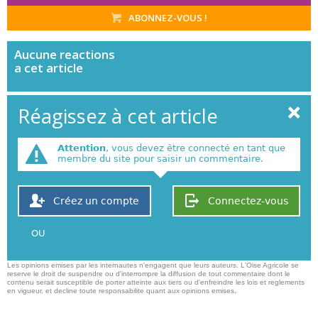
ABONNEZ-VOUS !
Aucune
reactions
a cet article
Réagissez à cet article
Attention
, vous devez être connecté en tant que
membre du site pour saisir un commentaire.
Créez un compte
Connectez-vous
OU
Les opinions emises par les internautes n'engagent que leurs auteurs. L'Oise Agricole se
reserve le droit de suspendre ou d'interrompre la diffusion de tout commentaire dont le
contenu serait susceptible de porter atteinte aux tiers ou d'enfreindre les lois et reglements
en vigueur, et decline toute responsabilite quant aux opinions emises,