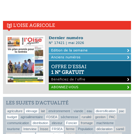
L'OISE AGRICOLE
Dernier numéro
N° 17421 | mai 2026
Edition de la semaine
Anciens numéros
OFFRE D’ESSAI
1 N° GRATUIT
Bénéficiez de l’offre
ABONNEZ-VOUS
LES SUJETS D’ACTUALITÉ
agriculture
elevage
lait
environnement
viande
eau
diversification
pac
budget
agroalimentaire
FDSEA
sécheresse
ruralité
gestion
PAC
communication
distribution
eleveur
Foncier
fromage
machinisme
tourisme
Interview
Insee
FRSEA
ferme
Population
déclaration
santé