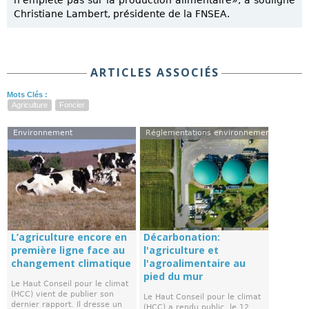
Christiane Lambert, présidente de la FNSEA.
ARTICLES ASSOCIÉS
Mots Clés :
Agriculture
Foncier
Environnement
Réglementations environnementales
L’agriculture encore en
Décarbonation:
première ligne face au
l'agriculture et
changement climatique
l'agroalimentaire au
pied du mur
Le Haut Conseil pour le climat
(HCC) vient de publier son
Le Haut Conseil pour le climat
dernier rapport. Il dresse un
(HCC) a rendu public, le 12