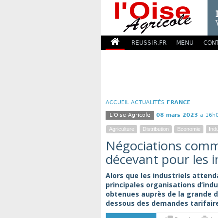
REUSSIR.FR
MENU
CON
ACCUEIL
ACTUALITÉS
FRANCE
L'Oise Agricole
08 mars 2023
a 16h
Agriculture
Distribution
Economie
Indu
Négociations comme
décevant pour les i
Alors que les industriels atten
principales organisations d’ind
obtenues auprès de la grande di
dessous des demandes tarifaire