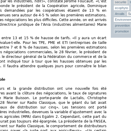
ar les industriels, ndlr)», constate Jérôme Foucault. «C’est
securite
bonde le président de la Coopération agricole, Dominique
ecophyto
fs demandées par les coopératives étaient de 13 % en
Arvalis
Sa
enues sera autour de 4-5 % selon les premières estimations.
 négociations les plus difficiles. Cette année, on est arrivés
Environne
irectrice juridique de l’Ania (industries alimentaires) Marie
prevention
promotion
entre 13 et 15 % de hausse de tarifs. «Il y aura un écart
value-t-elle. Pour les TPE, PME et ETI (entreprises de taille
e entre 7 et 8 % de hausses, selon les premières estimations
des négociations commerciales, le 28 février, le président de
le directeur général de la Fédération du commerce et de la
 ont indiqué tour à tour que les hausses obtenues par les
. Il faudra attendre quelques jours pour connaître le bilan
ole
eurs et la grande distribution ont une nouvelle fois été
 avant la clôture des négociations, le taux de signatures
e Marie Buisson. Le porte-parole de Lactalis, Christophe
 28 février sur Radio Classique, que le géant du lait avait
ux de distribution sur cinq». Les tensions ont porté
res industrielles, devenues la variable d’ajustement avec la
es agricoles (MPA) dans Egalim 2. Cependant, cette part du
aurait pas toujours été épargnée. La présidente de la FNSEA,
ent sur Radio Classique, le comportement de distributeurs
 sans payer «la juste part aux agriculteurs». «Un certain