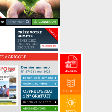
CONNEXION
Rechercher
ISE AGRICOLE
Dernier numéro
LÉGALES
N° 17421 | mai 2026
Edition de la semaine
Anciens numéros
OFFRE D’ESSAI
NOS TITRES
1 N° GRATUIT
Bénéficiez de l’offre
ABONNEZ-VOUS
MÉTÉO