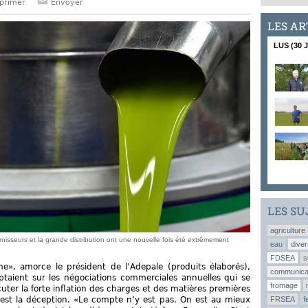
primer
Envoyer
LES AR
LUS (30 
LES SU
agriculture
ournisseurs et la grande distribution ont une nouvelle fois été extrêmement
eau
diver
FDSEA
s
me», amorce le président de l’Adepale (produits élaborés),
communica
ptaient sur les négociations commerciales annuelles qui se
fromage
ter la forte inflation des charges et des matières premières
 c’est la déception. «Le compte n’y est pas. On est au mieux
FRSEA
f