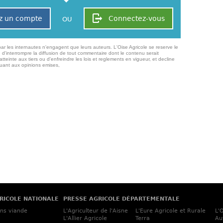
z un compte
Connectez-vous
OU
ar les internautes n'engagent que leurs auteurs. L'Oise Agricole se reserve le
 d'interrompre la diffusion de tout commentaire dont le contenu serait
atteinte aux tiers ou d'enfreindre les lois et reglements en vigueur, et decline
quant aux opinions emises,
RICOLE NATIONALE
PRESSE AGRICOLE DÉPARTEMENTALE
ins viande
L'Agriculteur de l'Aisne
L'Eure Agricole et Rurale
L'
L'Allier Agricole
Terra
Au