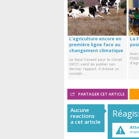
L’agriculture encore en
La 
première ligne face au
posi
changement climatique
Avec 
FDSE
Le Haut Conseil pour le climat
d'agr
(HCC) vient de publier son
dernier rapport. Il dresse un
constat ...
PARTAGER CET ARTICLE
Aucune
Réagiss
reactions
a cet article
Att
memb