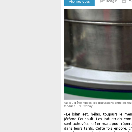
Reagir
Im
Abonnez-vous
Au lieu d’être fluides, les discussions entre les f
tendues. - © Pixabay
«Le bilan est, hélas, toujours le mê
Jérôme Foucault. Les industriels com
sont achevées le 1er mars pour répercu
dans leurs tarifs. Cette fois encore,