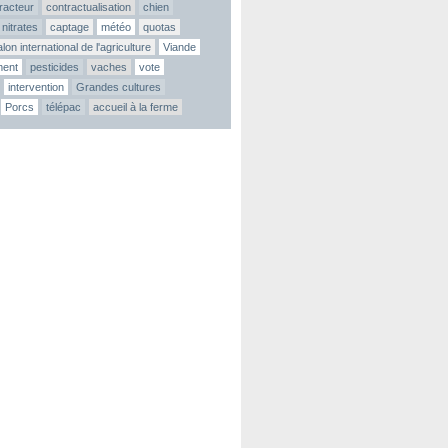
tracteur
contractualisation
chien
nitrates
captage
météo
quotas
lon international de l'agriculture
Viande
ment
pesticides
vaches
vote
intervention
Grandes cultures
Porcs
télépac
accueil à la ferme