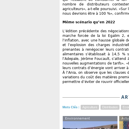
nombre de distributeurs conteste
agriculteurs», a-t-elle poursuivi. «S
nous devrions être à 100 %», confirm
Même scénario qu’en 2022
L’édition précédente des négociatio
marche forcée de la loi Egalim 2, e
l’inflation, avec une hausse globale 
et l’explosion des charges industriel
prenantes à renégocier leurs contrats
alimentaires s’établissait à 14,5 % 
l’Adepale, Jérôme Foucault, s’attend
nouvelles augmentations de tarifs». 
leurs contrats d’énergie vont arriver 
À l’Ania, on observe que les clauses 
variations du coût des matières premi
permettre d’éviter de rouvrir officiel
AR
Mots Clés :
Agriculture
Distribution
Eco
Environnement
Actu