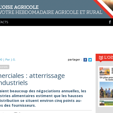
TACTS
L'O
00 |
Par J.G.
partager :
Facebook
Twitter
striels
rciales : atterrissage
ndustriels
daient beaucoup des négociations annuelles, les
ustries alimentaires estiment que les hausses
stribution se situent environ cinq points au-
s des fournisseurs.