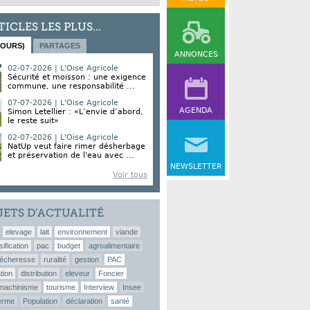
TICLES LES PLUS...
JOURS)
PARTAGES
ANNONCES
02-07-2026 | L'Oise Agricole
Sécurité et moisson : une exigence
commune, une responsabilité ...
07-07-2026 | L'Oise Agricole
AGENDA
Simon Letellier : «L’envie d’abord,
le reste suit»
02-07-2026 | L'Oise Agricole
NatUp veut faire rimer désherbage
et préservation de l'eau avec ...
NEWSLETTER
Voir tous
JETS D’ACTUALITÉ
elevage
lait
environnement
viande
sification
pac
budget
agroalimentaire
écheresse
ruralité
gestion
PAC
tion
distribution
eleveur
Foncier
machinisme
tourisme
Interview
Insee
erme
Population
déclaration
santé