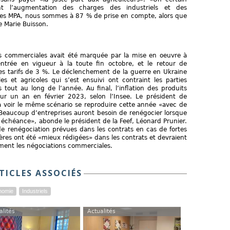
nt l’augmentation des charges des industriels et des
ur les MPA, nous sommes à 87 % de prise en compte, alors que
e Marie Buisson.
ns commerciales avait été marquée par la mise en oeuvre à
ntrée en vigueur à la toute fin octobre, et le retour de
des tarifs de 3 %. Le déclenchement de la guerre en Ukraine
les et agricoles qui s’est ensuivi ont contraint les parties
 tout au long de l’année. Au final, l’inflation des produits
sur un an en février 2023, selon l’Insee. Le président de
 à voir le même scénario se reproduire cette année «avec de
«Beaucoup d’entreprises auront besoin de renégocier lorsque
à échéance», abonde le président de la Feef, Léonard Prunier.
de renégociation prévues dans les contrats en cas de fortes
ères ont été «mieux rédigées» dans les contrats et devraient
lement les négociations commerciales.
TICLES ASSOCIÉS
nomie
Industriels
alités
Actualités