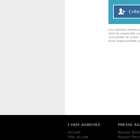
Crée
Les opinions emises p
droit de suspendre ou
susceptible de porter 
toute responsabilite 
L'OISE AGRICOLE
PRESSE AG
Accueil
Réussir Bov
Plan du site
Réussir Porc