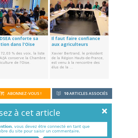
FDSEA conforte sa
Il faut faire confiance
tion dans l'Oise
aux agriculteurs
72,03 % des voix, la liste
Xavier Bertrand, le président
A/JA conserve la Chambre
de la Région Hauts-de-France,
iculture de l'Oise.
est venu à la rencontre des
élus de la ...
ABONNEZ-VOUS !
10
ARTICLES ASSOCIÉS
ez à cet article
ention
, vous devez être connecté en tant que
re du site pour saisir un commentaire.