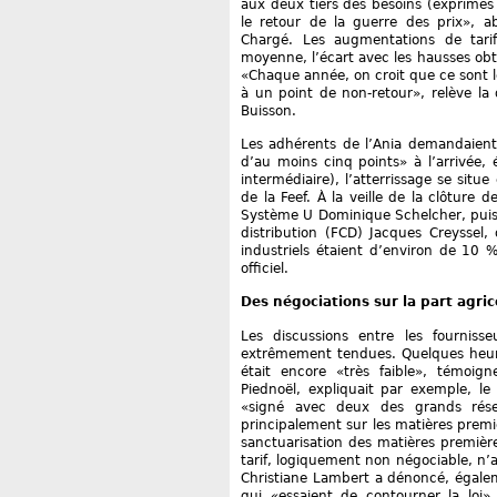
aux deux tiers des besoins (exprimés p
le retour de la guerre des prix», a
Chargé. Les augmentations de tari
moyenne, l’écart avec les hausses obt
«Chaque année, on croit que ce sont les
à un point de non-retour», relève la d
Buisson.
Les adhérents de l’Ania demandaient 
d’au moins cinq points» à l’arrivée, é
intermédiaire), l’atterrissage se situ
de la Feef. À la veille de la clôture 
Système U Dominique Schelcher, puis 
distribution (FCD) Jacques Creyssel,
industriels étaient d’environ de 10 %
officiel.
Des négociations sur la part agric
Les discussions entre les fourniss
extrêmement tendues. Quelques heures
était encore «très faible», témoign
Piednoël, expliquait par exemple, le
«signé avec deux des grands résea
principalement sur les matières premiè
sanctuarisation des matières premièr
tarif, logiquement non négociable, n’
Christiane Lambert a dénoncé, égalem
qui «essaient de contourner la loi»