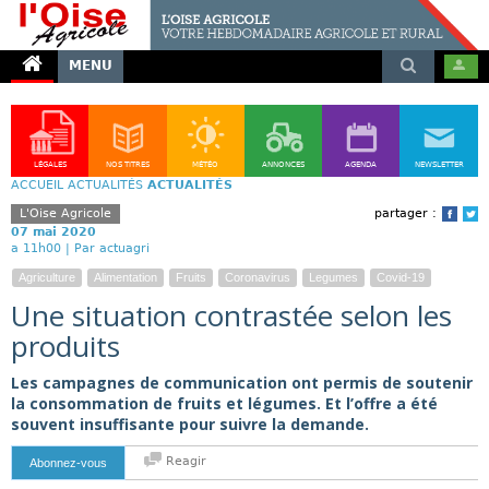
MENU
LÉGALES
NOS TITRES
MÉTÉO
ANNONCES
AGENDA
NEWSLETTER
ACCUEIL
ACTUALITÉS
ACTUALITÉS
L'Oise Agricole
partager :
Face
T
07 mai 2020
a 11h00 |
Par actuagri
Agriculture
Alimentation
Fruits
Coronavirus
Legumes
Covid-19
Une situation contrastée selon les
produits
Les campagnes de communication ont permis de soutenir
la consommation de fruits et légumes. Et l’offre a été
souvent insuffisante pour suivre la demande.
Reagir
Abonnez-vous