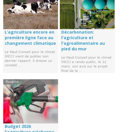
L’agriculture encore en
Décarbonation:
première ligne face au
l'agriculture et
changement climatique
l'agroalimentaire au
pied du mur
Le Haut Conseil pour le climat
(HCC) vient de publier son
Le Haut Conseil pour le climat
dernier rapport. Il dresse un
(HCC) a rendu public, le 12
constat ...
mars, son avis sur le projet
final de la ...
Fiscalité
Budget 2026
l'agriculture n'échappe