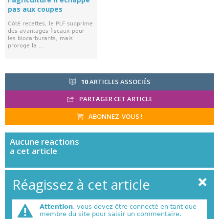
pas aux coupes
Côté recettes, le PLF supprime
des avantages fiscaux pour
les biocarburants, mais
proroge la ...
10
ARTICLES ASSOCIÉS
PARTAGER CET ARTICLE
ABONNEZ-VOUS !
Aucune
reactions
a cet article
Réagissez à cet article
Attention
, vous devez être connecté en tant que
membre du site pour saisir un commentaire.