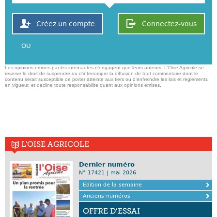
Créez un compte
Connectez-vous
OU
Les opinions emises par les internautes n'engagent que leurs auteurs. L'Oise Agricole se
reserve le droit de suspendre ou d'interrompre la diffusion de tout commentaire dont le
contenu serait susceptible de porter atteinte aux tiers ou d'enfreindre les lois et reglements
en vigueur, et decline toute responsabilite quant aux opinions emises,
L'OISE AGRICOLE
Dernier numéro
N° 17421 | mai 2026
Edition de la semaine
Anciens numéros
OFFRE D’ESSAI