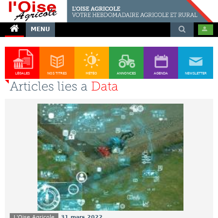
MENU
LÉGALES
NOS TITRES
MÉTÉO
ANNONCES
AGENDA
NEWSLETTER
Articles lies a
Data
L'Oise Agricole
31 mars 2022