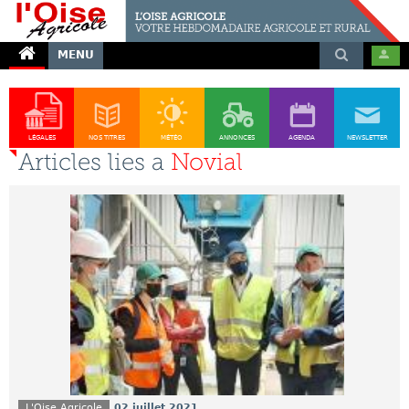
MENU
LÉGALES
NOS TITRES
MÉTÉO
ANNONCES
AGENDA
NEWSLETTER
Articles lies a
Novial
L'Oise Agricole
02 juillet 2021