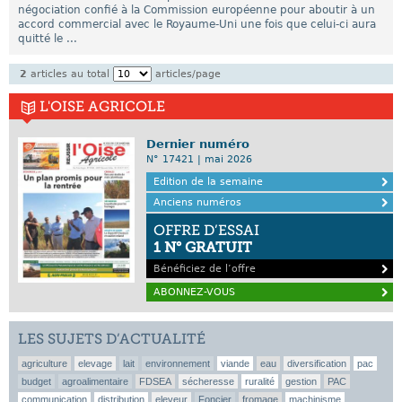
négociation confié à la Commission européenne pour aboutir à un
accord commercial avec le Royaume-Uni une fois que celui-ci aura
quitté le ...
2
articles au total
articles/page
L'OISE AGRICOLE
Dernier numéro
N° 17421 | mai 2026
Edition de la semaine
Anciens numéros
OFFRE D’ESSAI
1 N° GRATUIT
Bénéficiez de l’offre
ABONNEZ-VOUS
LES SUJETS D’ACTUALITÉ
agriculture
elevage
lait
environnement
viande
eau
diversification
pac
budget
agroalimentaire
FDSEA
sécheresse
ruralité
gestion
PAC
communication
distribution
eleveur
Foncier
fromage
machinisme