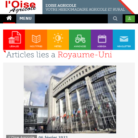
MENU
LÉGALES
NOS TITRES
MÉTÉO
ANNONCES
AGENDA
NEWSLETTER
Articles lies a
Royaume-Uni
L'Oise Agricole
06 février 2021