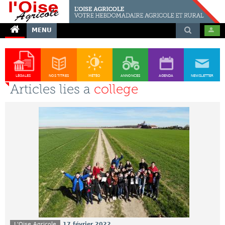
MENU
LÉGALES
NOS TITRES
MÉTÉO
ANNONCES
AGENDA
NEWSLETTER
Articles lies a
college
L'Oise Agricole
17 février 2022