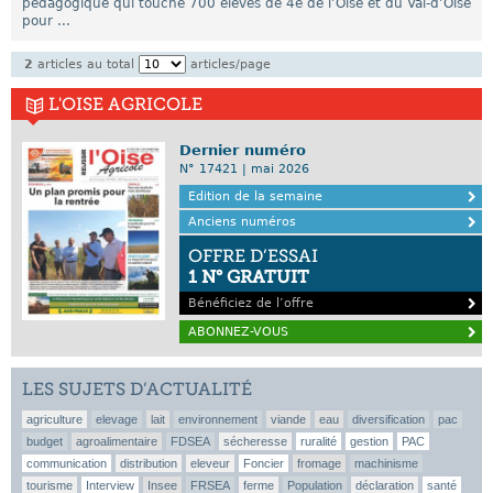
pédagogique qui touche 700 élèves de 4e de l’Oise et du Val-d’Oise
pour ...
2
articles au total
articles/page
L'OISE AGRICOLE
Dernier numéro
N° 17421 | mai 2026
Edition de la semaine
Anciens numéros
OFFRE D’ESSAI
1 N° GRATUIT
Bénéficiez de l’offre
ABONNEZ-VOUS
LES SUJETS D’ACTUALITÉ
agriculture
elevage
lait
environnement
viande
eau
diversification
pac
budget
agroalimentaire
FDSEA
sécheresse
ruralité
gestion
PAC
communication
distribution
eleveur
Foncier
fromage
machinisme
tourisme
Interview
Insee
FRSEA
ferme
Population
déclaration
santé