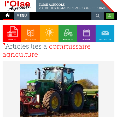
MENU
LÉGALES
NOS TITRES
MÉTÉO
ANNONCES
AGENDA
NEWSLETTER
Articles lies a
commissaire
agriculture