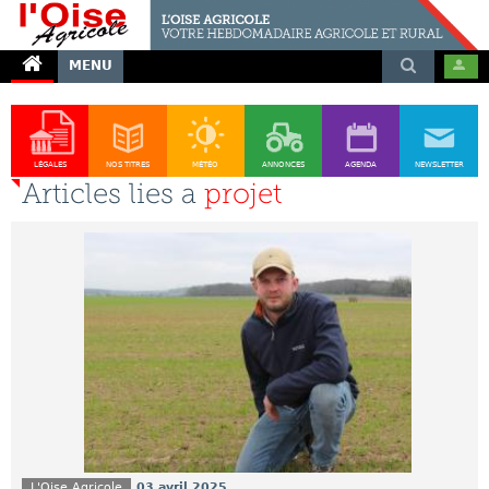
MENU
LÉGALES
NOS TITRES
MÉTÉO
ANNONCES
AGENDA
NEWSLETTER
Articles lies a
projet
L'Oise Agricole
03 avril 2025