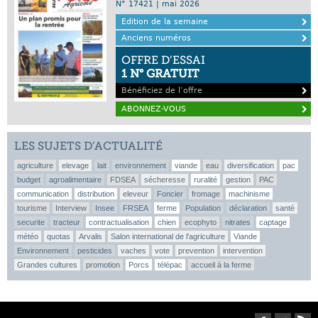
N° 17421 | mai 2026
Edition de la semaine
Anciens numéros
OFFRE D’ESSAI
1 N° GRATUIT
Bénéficiez de l’offre
ABONNEZ-VOUS
LES SUJETS D’ACTUALITÉ
agriculture
elevage
lait
environnement
viande
eau
diversification
pac
budget
agroalimentaire
FDSEA
sécheresse
ruralité
gestion
PAC
communication
distribution
eleveur
Foncier
fromage
machinisme
tourisme
Interview
Insee
FRSEA
ferme
Population
déclaration
santé
securite
tracteur
contractualisation
chien
ecophyto
nitrates
captage
météo
quotas
Arvalis
Salon international de l'agriculture
Viande
Environnement
pesticides
vaches
vote
prevention
intervention
Grandes cultures
promotion
Porcs
télépac
accueil à la ferme