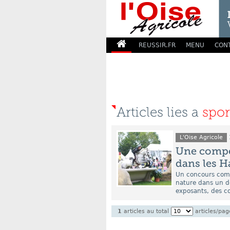
REUSSIR.FR
MENU
CON
Articles lies a
spor
L'Oise Agricole
Une compé
dans les H
Un concours compl
nature dans un d
exposants, des co
1
articles au total
articles/pag