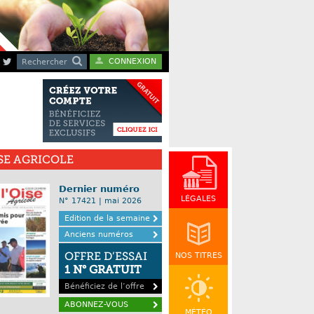
CONNEXION
Rechercher
ISE AGRICOLE
Dernier numéro
LÉGALES
N° 17421 | mai 2026
Edition de la semaine
Anciens numéros
OFFRE D’ESSAI
NOS TITRES
1 N° GRATUIT
Bénéficiez de l’offre
ABONNEZ-VOUS
MÉTÉO