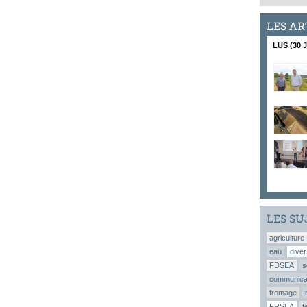
LES AR
LUS (30 
LES SU
agriculture
eau
diver
FDSEA
s
communica
fromage
FRSEA
f