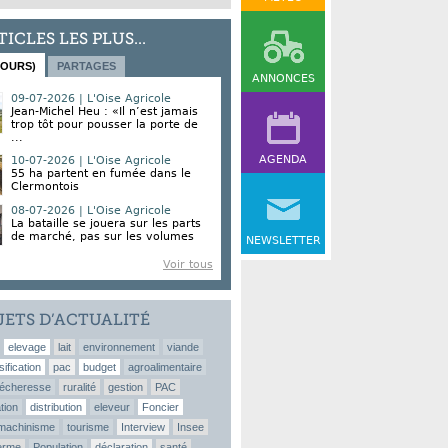
TICLES LES PLUS...
JOURS)
PARTAGES
ANNONCES
09-07-2026 | L'Oise Agricole
Jean-Michel Heu : «Il n’est jamais
trop tôt pour pousser la porte de
...
AGENDA
10-07-2026 | L'Oise Agricole
55 ha partent en fumée dans le
Clermontois
08-07-2026 | L'Oise Agricole
La bataille se jouera sur les parts
de marché, pas sur les volumes
NEWSLETTER
Voir tous
JETS D’ACTUALITÉ
elevage
lait
environnement
viande
sification
pac
budget
agroalimentaire
écheresse
ruralité
gestion
PAC
tion
distribution
eleveur
Foncier
machinisme
tourisme
Interview
Insee
erme
Population
déclaration
santé