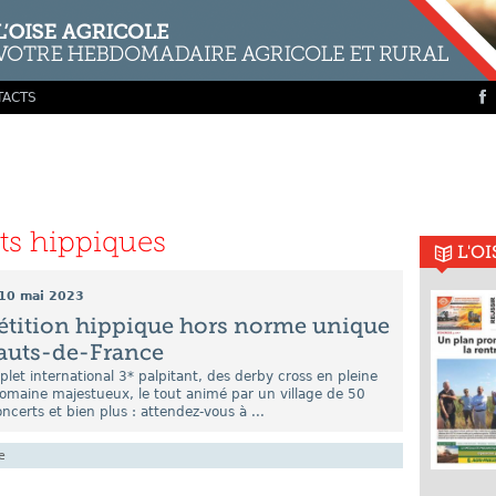
TACTS
ts hippiques
L'O
10 mai 2023
tition hippique hors norme unique
auts-de-France
et international 3* palpitant, des derby cross en pleine
omaine majestueux, le tout animé par un village de 50
ncerts et bien plus : attendez-vous à ...
e