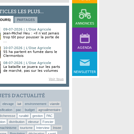
TICLES LES PLUS...
JOURS)
PARTAGES
ANNONCES
09-07-2026 | L'Oise Agricole
Jean-Michel Heu : «Il n’est jamais
trop tôt pour pousser la porte de
...
AGENDA
10-07-2026 | L'Oise Agricole
55 ha partent en fumée dans le
Clermontois
08-07-2026 | L'Oise Agricole
La bataille se jouera sur les parts
de marché, pas sur les volumes
NEWSLETTER
Voir tous
JETS D’ACTUALITÉ
elevage
lait
environnement
viande
sification
pac
budget
agroalimentaire
écheresse
ruralité
gestion
PAC
tion
distribution
eleveur
Foncier
machinisme
tourisme
Interview
Insee
erme
Population
déclaration
santé