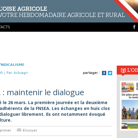
TACTS
YNDICALISME
L'O
00 |
Par Actuagri
partager :
Facebook
Twitter
: maintenir le dialogue
 le 26 mars. La première journée et la deuxième
adhérents de la FNSEA. Les échanges en huis clos
 dialoguer librement. Ils ont notamment évoqué
lture.
primer
Envoyer