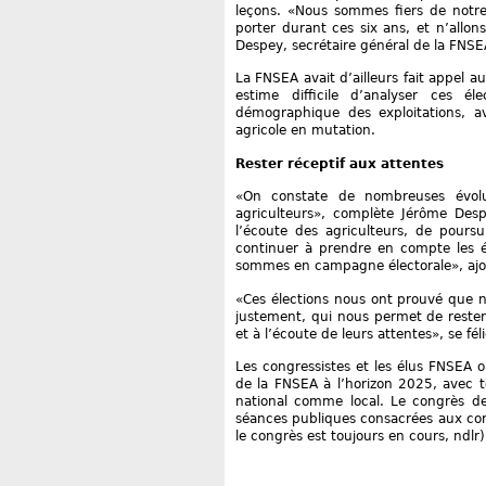
leçons. «Nous sommes fiers de notre 
porter durant ces six ans, et n’allo
Despey, secrétaire général de la FNSE
La FNSEA avait d’ailleurs fait appel au
estime difficile d’analyser ces él
démographique des exploitations, 
agricole en mutation.
Rester réceptif aux attentes
«On constate de nombreuses évolu
agriculteurs», complète Jérôme Despe
l’écoute des agriculteurs, de poursu
continuer à prendre en compte les é
sommes en campagne électorale», ajout
«Ces élections nous ont prouvé que no
justement, qui nous permet de rester
et à l’écoute de leurs attentes», se fé
Les congressistes et les élus FNSEA on
de la FNSEA à l’horizon 2025, avec t
national comme local. Le congrès de
séances publiques consacrées aux corp
le congrès est toujours en cours, ndlr)