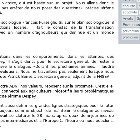
victoire, qui est basée sur un projet. Nous allons donc le
securite
ns pas arrêter de nous poser des questions», précise Jérôme
ecophyto
A.
Arvalis
Sa
 sociologue François Purseigle. Si, sur le plan sociologique, il
Environne
ections locales, il fait le constat de la transformation
prevention
avec un nombre d’agriculteurs qui diminue et un monde
promotion
tions dans les comportements, dans les attentes, des
y. Il s’agit donc, pour le secrétaire général, de rester à
ivre le dialogue. «Durant les prochaines années, il faudra
volutions. Nous ne travaillons pas seulement lorsque nous
e Patrick Bénézit, secrétaire général adjoint de la FNSEA.
tre ADN, nos valeurs, reposent sur la proximité. C’est elle,
 connecté aux agriculteurs, réceptif à leurs problématiques
licite Jérôme Despey.
t aussi défini les grandes lignes stratégiques pour le futur
oujours comme objectif de maintenir le dialogue au niveau
vait se clôturer le 28 mars, après deux demi-journées de
s intermédiaires et à l’Europe (à l’heure où nous bouclons,
.