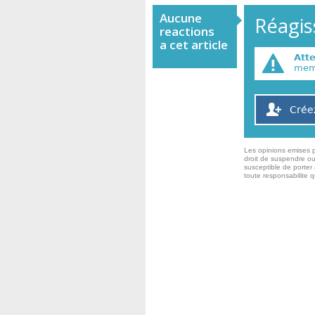
Aucune
Réagiss
reactions
a cet article
Att
memb
Crée
Les opinions emises p
droit de suspendre ou
susceptible de porter 
toute responsabilite 