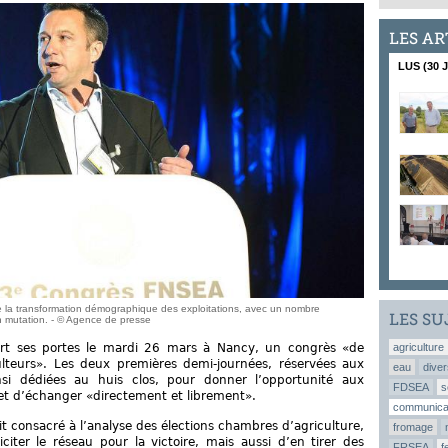
LES AR
LUS (30 
 de la transformation démographique des exploitations, avec un nombre
LES SU
en mutation. - © Agence de presse
rt ses portes le mardi 26 mars à Nancy, un congrès «de
agriculture
ulteurs». Les deux premières demi-journées, réservées aux
eau
diver
si dédiées au huis clos, pour donner l’opportunité aux
FDSEA
s
 et d’échanger «directement et librement».
communica
t consacré à l’analyse des élections chambres d’agriculture,
fromage
citer le réseau pour la victoire, mais aussi d’en tirer des
FRSEA
f