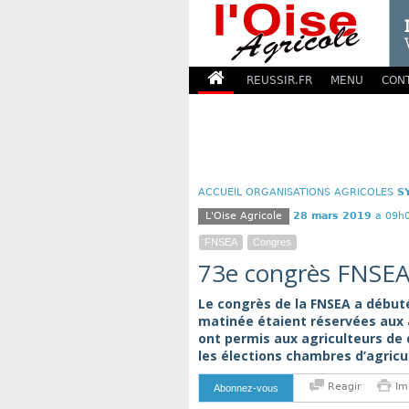
REUSSIR.FR
MENU
CON
ACCUEIL
ORGANISATIONS AGRICOLES
S
L'Oise Agricole
28 mars 2019
a 09h
FNSEA
Congres
73e congrès FNSEA 
Le congrès de la FNSEA a débuté
matinée étaient réservées aux 
ont permis aux agriculteurs de
les élections chambres d’agricu
Reagir
Im
Abonnez-vous