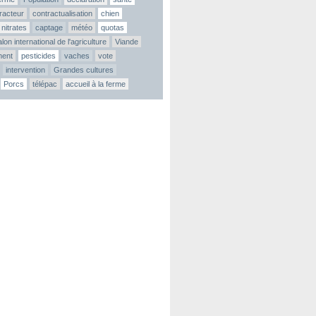
tracteur
contractualisation
chien
nitrates
captage
météo
quotas
lon international de l'agriculture
Viande
ment
pesticides
vaches
vote
intervention
Grandes cultures
Porcs
télépac
accueil à la ferme