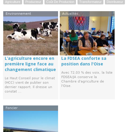
Agriculture
Producteur
Coût De Production
Transformateur
Distributeur
Environnement
Actualités
L’agriculture encore en
La FDSEA conforte sa
première ligne face au
position dans l'Oise
changement climatique
Avec 72,03 % des voix, la liste
FDSEA/JA conserve la
Le Haut Conseil pour le climat
Chambre d'agriculture de
(HCC) vient de publier son
l'Oise.
dernier rapport. Il dresse un
constat ...
Foncier