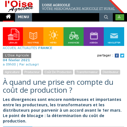
MENU
LÉGALES
NOS TITRES
MÉTÉO
ANNONCES
AGENDA
NEWSLETTER
ACCUEIL
ACTUALITÉS
FRANCE
L'Oise Agricole
partager :
Face
T
04 février 2021
a 09h00 |
Par actuagri
Agriculture
Producteur
Coût De Production
Transformateur
Distributeur
À quand une prise en compte du
coût de production ?
Les divergences sont encore nombreuses et importantes
entre les producteurs, les transformateurs et les
distributeurs pour parvenir à un accord avant le 1er mars.
Le point de blocage : la détermination du coût de
production.