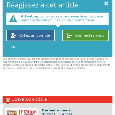
Réagissez à cet article
Attention
, vous devez être connecté en tant que
membre du site pour saisir un commentaire.
Créez un compte
Connectez-vous
OU
Les opinions emises par les internautes n'engagent que leurs auteurs. L'Oise Agricole se
reserve le droit de suspendre ou d'interrompre la diffusion de tout commentaire dont le
contenu serait susceptible de porter atteinte aux tiers ou d'enfreindre les lois et reglements
en vigueur, et decline toute responsabilite quant aux opinions emises,
L'OISE AGRICOLE
Dernier numéro
N° 17421 | mai 2026