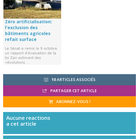
Zéro artificialisation:
l'exclusion des
bâtiments agricoles
refait surface
Le Sénat a remis le 9 octobre
un rapport d'évaluation de la
loi Zan estimant des
«évolutions ...
10
ARTICLES ASSOCIÉS
PARTAGER CET ARTICLE
ABONNEZ-VOUS !
Aucune
reactions
a cet article