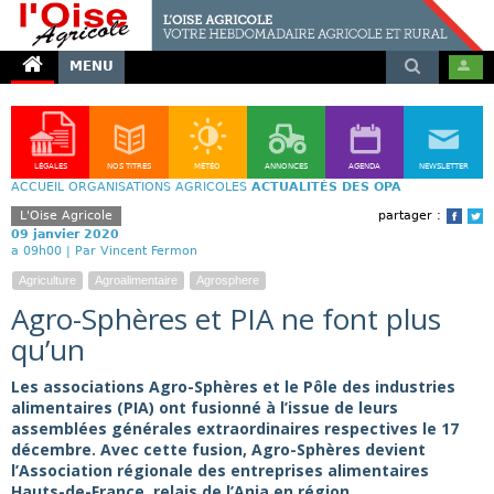
MENU
LÉGALES
NOS TITRES
MÉTÉO
ANNONCES
AGENDA
NEWSLETTER
ACCUEIL
ORGANISATIONS AGRICOLES
ACTUALITÉS DES OPA
L'Oise Agricole
partager :
Face
T
09 janvier 2020
a 09h00 |
Par Vincent Fermon
Agriculture
Agroalimentaire
Agrosphere
Agro-Sphères et PIA ne font plus
qu’un
Les associations Agro-Sphères et le Pôle des industries
alimentaires (PIA) ont fusionné à l’issue de leurs
assemblées générales extraordinaires respectives le 17
décembre. Avec cette fusion, Agro-Sphères devient
l’Association régionale des entreprises alimentaires
Hauts-de-France, relais de l’Ania en région.