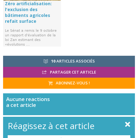
Zéro artificialisation:
l'exclusion des
bâtiments agricoles
refait surface
Le Sénat a remis le 9 octobre
un rapport d'évaluation de la
loi Zan estimant des
«évolutions ...
10
ARTICLES ASSOCIÉS
PARTAGER CET ARTICLE
ABONNEZ-VOUS !
Aucune
reactions
a cet article
Réagissez à cet article