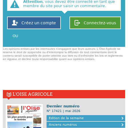
Attention
, vous devez être connecté en tant que
membre du site pour saisir un commentaire.
Créez un compte
Connectez-vous
OU
Les opinions emises par les internautes n'engagent que leurs auteurs. L'Oise Agricole se
reserve le droit de suspendre ou d'interrompre la diffusion de tout commentaire dont le
contenu serait susceptible de porter atteinte aux tiers ou d'enfreindre les lois et reglements
en vigueur, et decline toute responsabilite quant aux opinions emises,
L'OISE AGRICOLE
Dernier numéro
N° 17421 | mai 2026
Edition de la semaine
Anciens numéros