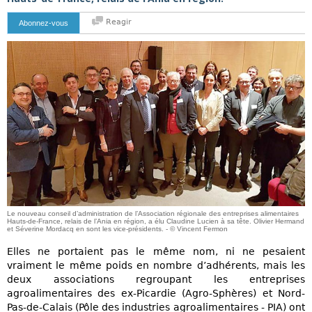
Reagir
Abonnez-vous
Le nouveau conseil d’administration de l’Association régionale des entreprises alimentaires
Hauts-de-France, relais de l’Ania en région, a élu Claudine Lucien à sa tête. Olivier Hermand
et Séverine Mordacq en sont les vice-présidents. - © Vincent Fermon
Elles ne portaient pas le même nom, ni ne pesaient
vraiment le même poids en nombre d’adhérents, mais les
deux associations regroupant les entreprises
agroalimentaires des ex-Picardie (Agro-Sphères) et Nord-
Pas-de-Calais (Pôle des industries agroalimentaires - PIA) ont