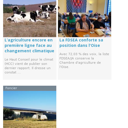
L’agriculture encore en
La FDSEA conforte sa
première ligne face au
position dans l'Oise
changement climatique
Avec 72,03 % des voix, la liste
FDSEA/JA conserve la
Le Haut Conseil pour le climat
Chambre d'agriculture de
(HCC) vient de publier son
l'Oise.
dernier rapport. Il dresse un
constat ...
Foncier