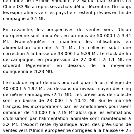
demande de l’Arabie Saoudite (42 % du total export). La
Chine (33 %) a repris ses achats début décembre. Du coup,
les exportations vers les pays tiers restent prévues en fin de
campagne à 3,1 Mt.
En revanche, les perspectives de ventes vers l’Union
européenne sont minorées en un mois de 50 000 t à 3,44
Mt. FranceAgriMer a maintenu les utilisations en
alimentation animale à 1 Mt. La collecte subit une
correction à la baisse de 38 000 t à 9,39 Mt. Le stock de fin
de campagne, en progression de 27 000 t à 1,1 Mt, se
situerait légèrement en dessous de la moyenne
quinquennale (1,23 Mt).
Le stock de report de maïs pourrait, quant à lui, s’alléger de
40 000 t à 1,92 Mt, au-dessous du niveau moyen des cinq
dernières campagnes (2,47 Mt). Les prévisions de collecte
sont en baisse de 28 000 t à 10,42 Mt. Sur le marché
français, les incorporations par les amidonniers pourraient
diminuer de 10 000 t à 2,19 Mt alors que les estimations
d’utilisation par l’alimentation animale sont maintenues à
3,2 Mt. L’export reste dynamique avec des prévisions de
ventes vers l’Union européenne corrigées à la hausse (+ 25