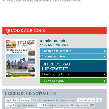
en vigueur, et decline toute responsabilite quant aux opinions emises,
L'OISE AGRICOLE
Dernier numéro
N° 17421 | mai 2026
Edition de la semaine
Anciens numéros
OFFRE D’ESSAI
1 N° GRATUIT
Bénéficiez de l’offre
ABONNEZ-VOUS
LES SUJETS D’ACTUALITÉ
agriculture
elevage
lait
environnement
viande
eau
diversification
pac
budget
agroalimentaire
FDSEA
sécheresse
ruralité
gestion
PAC