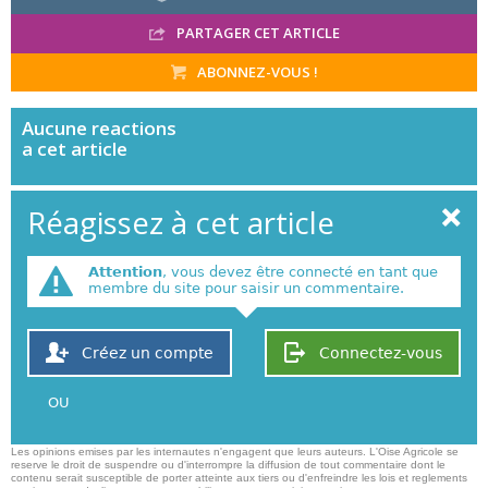
PARTAGER CET ARTICLE
ABONNEZ-VOUS !
Aucune
reactions
a cet article
Réagissez à cet article
Attention
, vous devez être connecté en tant que
membre du site pour saisir un commentaire.
Créez un compte
Connectez-vous
OU
Les opinions emises par les internautes n'engagent que leurs auteurs. L'Oise Agricole se
reserve le droit de suspendre ou d'interrompre la diffusion de tout commentaire dont le
contenu serait susceptible de porter atteinte aux tiers ou d'enfreindre les lois et reglements