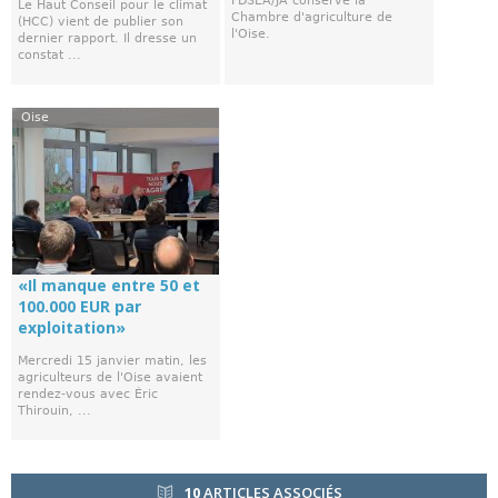
FDSEA/JA conserve la
Le Haut Conseil pour le climat
Chambre d'agriculture de
(HCC) vient de publier son
l'Oise.
dernier rapport. Il dresse un
constat ...
Oise
«Il manque entre 50 et
100.000 EUR par
exploitation»
Mercredi 15 janvier matin, les
agriculteurs de l'Oise avaient
rendez-vous avec Éric
Thirouin, ...
10
ARTICLES ASSOCIÉS