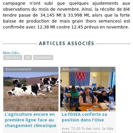
campagne n’ont subi que quelques ajustements aux
observations du mois de novembre. Ainsi, la récolte de blé
tendre passe de 34,145 Mt à 33,998 Mt, alors que la forte
baisse de production de maïs grain (hors semences) est
confirmée avec 12,38 Mt contre 12,45 prévus en novembre.
ARTICLES ASSOCIÉS
Mots Clés :
Agriculture
Blé
Exportation
Environnement
Actualités
L’agriculture encore en
La FDSEA conforte sa
première ligne face au
position dans l'Oise
changement climatique
Avec 72,03 % des voix, la liste