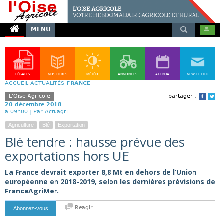
MENU
LÉGALES
NOS TITRES
MÉTÉO
ANNONCES
AGENDA
NEWSLETTER
ACCUEIL
ACTUALITÉS
FRANCE
L'Oise Agricole
partager :
Face
T
20 décembre 2018
a 09h00 |
Par Actuagri
Agriculture
Blé
Exportation
Blé tendre : hausse prévue des
exportations hors UE
La France devrait exporter 8,8 Mt en dehors de l’Union
européenne en 2018-2019, selon les dernières prévisions de
FranceAgriMer.
Reagir
Abonnez-vous