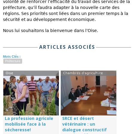
volonté de renforcer l’efficacité du travail des services de la
préfecture, qu’il faudra adapter à la nouvelle carte des
régions. Ses priorités sont liées dans un premier temps à la
sécurité et au développement économique.
Nous lui souhaitons la bienvenue dans l’Oise.
ARTICLES ASSOCIÉS
Mots Clés :
Préfecture
Oise
Chambres d'agriculture
La profession agricole
SRCE et désert
mobilisée face à la
vétérinaire : un
sécheresse!
dialogue constructif