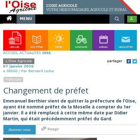
MENU
LÉGALES
NOS TITRES
MÉTÉO
ANNONCES
AGENDA
NEWSLETTER
ACCUEIL
ACTUALITÉS
OISE
L'Oise Agricole
partager :
Face
T
07 janvier 2016
a 08h00 |
Par Bernard Leduc
Préfecture
Changement de préfet
Emmanuel Berthier vient de quitter la préfecture de l’Oise,
ayant été nommé préfet de la Moselle à compter du 1er
janvier. Il a été remplacé à cette même date par Didier
Martin, qui était précédemment préfet du Gard.
Reagir
Abonnez-vous