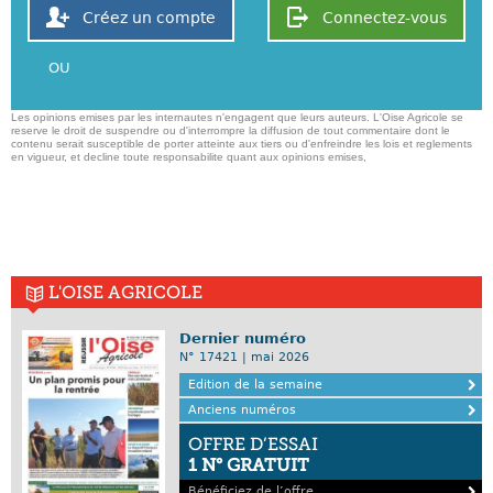
Créez un compte
Connectez-vous
OU
Les opinions emises par les internautes n'engagent que leurs auteurs. L'Oise Agricole se
reserve le droit de suspendre ou d'interrompre la diffusion de tout commentaire dont le
contenu serait susceptible de porter atteinte aux tiers ou d'enfreindre les lois et reglements
en vigueur, et decline toute responsabilite quant aux opinions emises,
L'OISE AGRICOLE
Dernier numéro
N° 17421 | mai 2026
Edition de la semaine
Anciens numéros
OFFRE D’ESSAI
1 N° GRATUIT
Bénéficiez de l’offre