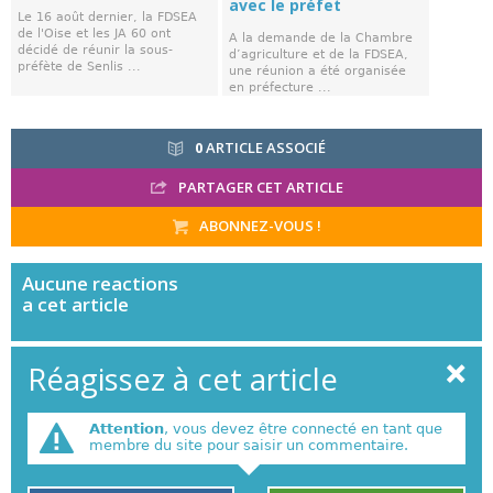
avec le préfet
Le 16 août dernier, la FDSEA
de l'Oise et les JA 60 ont
A la demande de la Chambre
décidé de réunir la sous-
d’agriculture et de la FDSEA,
préfète de Senlis ...
une réunion a été organisée
en préfecture ...
0
ARTICLE ASSOCIÉ
PARTAGER CET ARTICLE
ABONNEZ-VOUS !
Aucune
reactions
a cet article
Réagissez à cet article
Attention
, vous devez être connecté en tant que
membre du site pour saisir un commentaire.