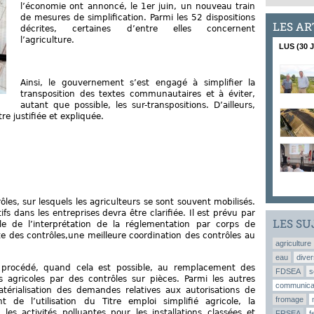
l’économie ont annoncé, le 1er juin, un nouveau train
de mesures de simplification. Parmi les 52 dispositions
LES AR
décrites, certaines d’entre elles concernent
l’agriculture.
LUS (30 
Ainsi, le gouvernement s’est engagé à simplifier la
transposition des textes communautaires et à éviter,
autant que possible, les sur-transpositions. D’ailleurs,
re justifiée et expliquée.
ôles, sur lesquels les agriculteurs se sont souvent mobilisés.
fs dans les entreprises devra être clarifiée. Il est prévu par
LES SU
e de l’interprétation de la réglementation par corps de
te des contrôles,une meilleure coordination des contrôles au
agriculture
eau
diver
a procédé, quand cela est possible, au remplacement des
FDSEA
s
ns agricoles par des contrôles sur pièces. Parmi les autres
communica
érialisation des demandes relatives aux autorisations de
fromage
t de l’utilisation du Titre emploi simplifié agricole, la
les activités polluantes pour les installations classées et
FRSEA
f