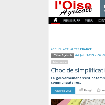
REUSSIR.FR
MENU
CON
ACCUEIL
ACTUALITÉS
FRANCE
L'Oise Agricole
04 juin 2015
a 08h0
Admistration
Choc de simplificat
Le gouvernement s'est notamme
communautaires.
Reagir
Im
Abonnez-vous