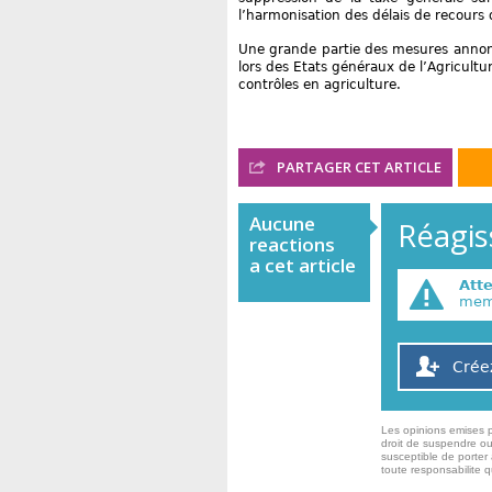
l’harmonisation des délais de recours d
Une grande partie des mesures annon
lors des Etats généraux de l’Agricultu
contrôles en agriculture.
PARTAGER CET ARTICLE
Aucune
Réagiss
reactions
a cet article
Att
memb
Crée
Les opinions emises p
droit de suspendre ou
susceptible de porter 
toute responsabilite 