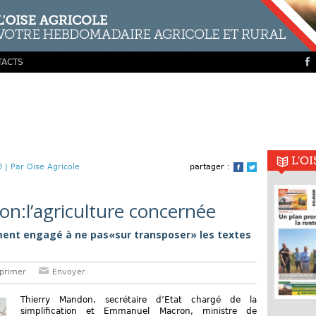
TACTS
L'O
0 |
Par Oise Agricole
partager :
Facebook
Twitter
ion:l’agriculture concernée
nt engagé à ne pas«sur transposer» les textes
primer
Envoyer
Thierry Mandon, secrétaire d’Etat chargé de la
simplification et Emmanuel Macron, ministre de