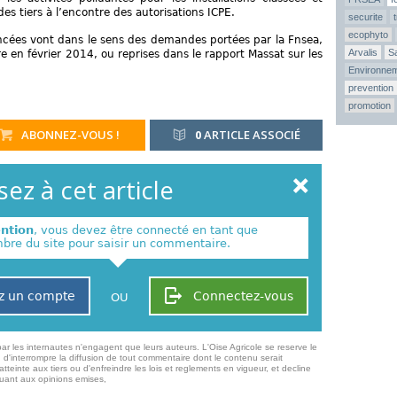
es tiers à l’encontre des autorisations ICPE.
securite
ecophyto
cées vont dans le sens des demandes portées par la Fnsea,
Arvalis
Sa
re en février 2014, ou reprises dans le rapport Massat sur les
Environne
prevention
promotion
ABONNEZ-VOUS !
0
ARTICLE ASSOCIÉ
ez à cet article
ention
, vous devez être connecté en tant que
re du site pour saisir un commentaire.
z un compte
Connectez-vous
OU
ar les internautes n'engagent que leurs auteurs. L'Oise Agricole se reserve le
 d'interrompre la diffusion de tout commentaire dont le contenu serait
atteinte aux tiers ou d'enfreindre les lois et reglements en vigueur, et decline
quant aux opinions emises,