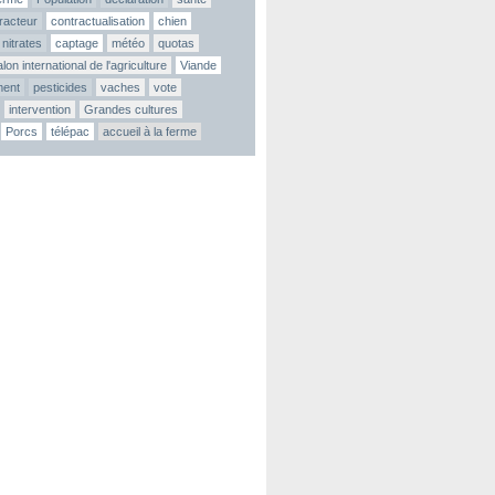
tracteur
contractualisation
chien
nitrates
captage
météo
quotas
lon international de l'agriculture
Viande
ment
pesticides
vaches
vote
intervention
Grandes cultures
Porcs
télépac
accueil à la ferme