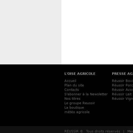
L'OISE AGRICOLE
PRESSE AG
Accueil
Réussir Bov
Plan du site
Réussir Porc
Contacts
Réussir Avic
S'abonner à la Newsletter
Réussir Lait
Nos titres
Réussir Vig
Le groupe Reussir
La boutique
météo agricole
RÉUSSIR ©
Tous droits réservés
|
Men