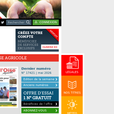
CONNEXION
Rechercher
ISE AGRICOLE
Dernier numéro
LÉGALES
N° 17421 | mai 2026
Edition de la semaine
Anciens numéros
OFFRE D’ESSAI
NOS TITRES
1 N° GRATUIT
Bénéficiez de l’offre
ABONNEZ-VOUS
MÉTÉO