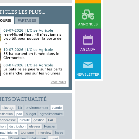
TICLES LES PLUS...
JOURS)
PARTAGES
ANNONCES
09-07-2026 | L'Oise Agricole
Jean-Michel Heu : «Il n’est jamais
trop tôt pour pousser la porte de
...
AGENDA
10-07-2026 | L'Oise Agricole
55 ha partent en fumée dans le
Clermontois
08-07-2026 | L'Oise Agricole
La bataille se jouera sur les parts
de marché, pas sur les volumes
NEWSLETTER
Voir tous
JETS D’ACTUALITÉ
elevage
lait
environnement
viande
sification
pac
budget
agroalimentaire
écheresse
ruralité
gestion
PAC
tion
distribution
eleveur
Foncier
machinisme
tourisme
Interview
Insee
erme
Population
déclaration
santé