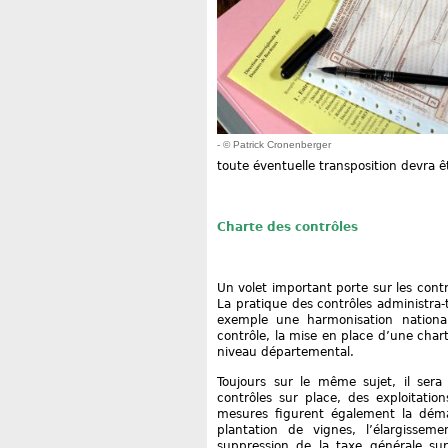
- © Patrick Cronenberger
toute éventuelle transposition devra êt
Charte des contrôles
Un volet important porte sur les contr
La pratique des contrôles administra-ti
exemple une harmonisation national
contrôle, la mise en place d’une char
niveau départemental.
Toujours sur le même sujet, il ser
contrôles sur place, des exploitatio
mesures figurent également la démat
plantation de vignes, l’élargissemen
suppression de la taxe générale sur 