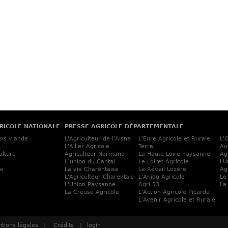
RICOLE NATIONALE
PRESSE AGRICOLE DÉPARTEMENTALE
ins viande
L'Agriculteur de l'Aisne
L'Eure Agricole et Rurale
L'
L'Allier Agricole
Terra
Au
ulture
Agriculteur Normand
La Haute Loire Paysanne
Ag
L’union du Cantal
Le Loiret Agricole
l'
ne
La vie Charentaise
Le Réveil Lozère
Ag
L'Agriculteur Charentais
L'Anjou Agricole
Le
L'Union Paysanne
Agri 53
La
La Creuse Agricole
L'Action Agricole Picarde
L'Avenir Agricole et Rurale
tions légales
|
Crédits
|
login