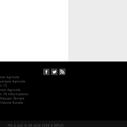
Suivez-nous sur Facebook
Suivez-nous sur Twitter
RSS
Oise Agricole
vergne Agricole
ri 72
Union Agricole
ri 79 Informations
 Paysan Tarnais
 Vienne Rurale
Mis à jour le 06 août 2026 à 09h25