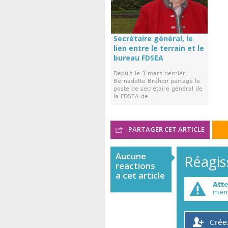
Secrétaire général, le
lien entre le terrain et le
bureau FDSEA
Depuis le 3 mars dernier,
Bernadette Bréhon partage le
poste de secrétaire général de
la FDSEA de ...
PARTAGER CET ARTICLE
Aucune
Réagiss
reactions
a cet article
Att
memb
Crée