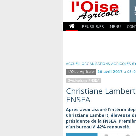
REUSSIR.FR
MENU
CON
ACCUEIL
ORGANISATIONS AGRICOLES
S
L'Oise Agricole
20 avril 2017
a 08h0
Syndicalisme FNSEA
Christiane Lambert 
FNSEA
Après avoir assuré l’intérim dep
Christiane Lambert, éleveuse de
présidente de la FNSEA. Premiè
d’un bureau à 42% renouvelé.