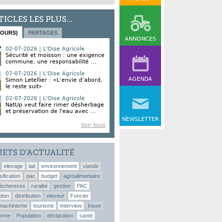
TICLES LES PLUS...
JOURS)
PARTAGES
ANNONCES
02-07-2026 | L'Oise Agricole
Sécurité et moisson : une exigence
commune, une responsabilité ...
07-07-2026 | L'Oise Agricole
AGENDA
Simon Letellier : «L’envie d’abord,
le reste suit»
02-07-2026 | L'Oise Agricole
NatUp veut faire rimer désherbage
et préservation de l'eau avec ...
NEWSLETTER
Voir tous
JETS D’ACTUALITÉ
elevage
lait
environnement
viande
sification
pac
budget
agroalimentaire
écheresse
ruralité
gestion
PAC
tion
distribution
eleveur
Foncier
machinisme
tourisme
Interview
Insee
erme
Population
déclaration
santé