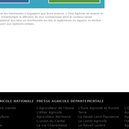
ar les internautes n'engagent que leurs auteurs. L'Oise Agricole se reserve le
 d'interrompre la diffusion de tout commentaire dont le contenu serait
atteinte aux tiers ou d'enfreindre les lois et reglements en vigueur, et decline
quant aux opinions emises,
RICOLE NATIONALE
PRESSE AGRICOLE DÉPARTEMENTALE
ins viande
L'Agriculteur de l'Aisne
L'Eure Agricole et Rurale
L'
L'Allier Agricole
Terra
Au
ulture
Agriculteur Normand
La Haute Loire Paysanne
Ag
L’union du Cantal
Le Loiret Agricole
l'
ne
La vie Charentaise
Le Réveil Lozère
Ag