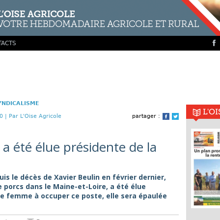
TACTS
YNDICALISME
L'O
0 |
Par L'Oise Agricole
partager :
Facebook
Twitter
a été élue présidente de la
uis le décès de Xavier Beulin en février dernier,
 porcs dans le Maine-et-Loire, a été élue
re femme à occuper ce poste, elle sera épaulée