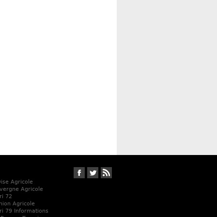
Suivez-nous sur Facebook
Suivez-nous sur Twitter
RSS
Oise Agricole
vergne Agricole
ri 72
Union Agricole
ri 79 Informations