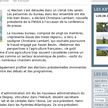
primer
Envoyer
LES AR
«L’élection s’est déroulée dans un climat très serein.
Les personnes du bureau dans leur ensemble ont été
LUS (30 
très bien élues», a déclaré Christiane Lambert, nouvelle
présidente de la FNSEA à l’occasion de la conférence
de presse.
Le nouveau bureau, composé de vingt-six membres,
«représente douze des treize régions», a tenu à
souligner Christiane Lambert, qui souhaite poursuivre
le travail engagé par Xavier Beulin. «Redonner des
perspectives à l’agriculture française», «le goût
sme d’une agriculture trop souvent considérée comme un
 assez comme un secteur économique de poids», «sortir du
es nombreux chantiers annoncés.
également profiter des élections présidentielles imminentes
 centre des débats et des programmes.
LES SU
agriculture
eau
diver
FDSEA
s
 d’administration ont élu les nouveaux administrateurs du
communica
 Despey, viticulteur dans l’Hérault, devient secrétaire
fromage
lait et de céréales dans l’Aisne, 1er vice-président, Henri
réales dans les Pyrénées-Atlantiques, 2e vice-président.
FRSEA
f