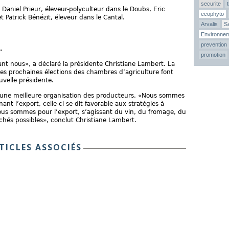
securite
 Daniel Prieur, éleveur-polyculteur dans le Doubs, Eric
ecophyto
et Patrick Bénézit, éleveur dans le Cantal.
Arvalis
Sa
Environne
prevention
.
promotion
t nous», a déclaré la présidente Christiane Lambert. La
les prochaines élections des chambres d’agriculture font
uvelle présidente.
 une meilleure organisation des producteurs. «Nous sommes
ant l’export, celle-ci se dit favorable aux stratégies à
ous sommes pour l’export, s’agissant du vin, du fromage, du
uchés possibles», conclut Christiane Lambert.
TICLES ASSOCIÉS