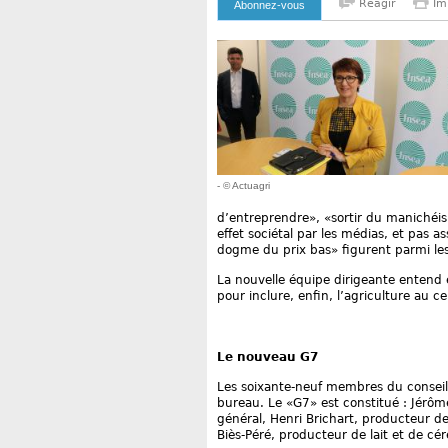
Reagir
Im
Abonnez-vous
- © Actuagri
d’entreprendre», «sortir du manichéi
effet sociétal par les médias, et pas
dogme du prix bas» figurent parmi l
La nouvelle équipe dirigeante entend 
pour inclure, enfin, l’agriculture au
Le nouveau G7
Les soixante-neuf membres du conseil
bureau. Le «G7» est constitué : Jérôme
général, Henri Brichart, producteur de 
Biès-Péré, producteur de lait et de cé