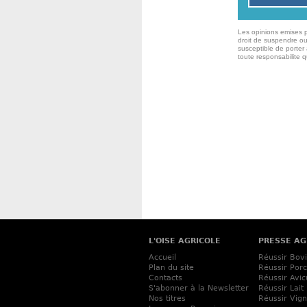
Les opinions emises p
droit de suspendre ou
susceptible de porter 
toute responsabilite 
L'OISE AGRICOLE
PRESSE AG
Accueil
Réussir Bov
Plan du site
Réussir Porc
Contacts
Réussir Avic
S'abonner à la Newsletter
Réussir Lait
Nos titres
Réussir Vig