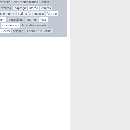
tracteur
contractualisation
chien
nitrates
captage
météo
quotas
lon international de l'agriculture
Viande
ment
pesticides
vaches
vote
intervention
Grandes cultures
Porcs
télépac
accueil à la ferme