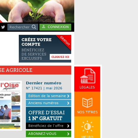
CONNEXION
Rechercher
ISE AGRICOLE
Dernier numéro
LÉGALES
N° 17421 | mai 2026
Edition de la semaine
Anciens numéros
OFFRE D’ESSAI
NOS TITRES
1 N° GRATUIT
Bénéficiez de l’offre
ABONNEZ-VOUS
MÉTÉO