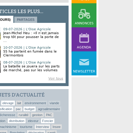
TICLES LES PLUS...
JOURS)
PARTAGES
ANNONCES
09-07-2026 | L'Oise Agricole
Jean-Michel Heu : «Il n’est jamais
trop tôt pour pousser la porte de
...
AGENDA
10-07-2026 | L'Oise Agricole
55 ha partent en fumée dans le
Clermontois
08-07-2026 | L'Oise Agricole
La bataille se jouera sur les parts
de marché, pas sur les volumes
NEWSLETTER
Voir tous
JETS D’ACTUALITÉ
elevage
lait
environnement
viande
sification
pac
budget
agroalimentaire
écheresse
ruralité
gestion
PAC
tion
distribution
eleveur
Foncier
machinisme
tourisme
Interview
Insee
erme
Population
déclaration
santé