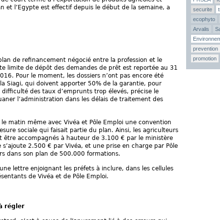
an et l’Egypte est effectif depuis le début de la semaine, a
securite
ecophyto
Arvalis
Sa
Environne
prevention
promotion
lan de refinancement négocié entre la profession et le
ate limite de dépôt des demandes de prêt est reportée au 31
16. Pour le moment, les dossiers n’ont pas encore été
 la Siagi, qui doivent apporter 50% de la garantie, pour
n difficulté des taux d’emprunts trop élevés, précise le
uaner l’administration dans les délais de traitement des
gné le matin même avec Vivéa et Pôle Emploi une convention
sure sociale qui faisait partie du plan. Ainsi, les agriculteurs
nt être accompagnés à hauteur de 3.100 € par le ministère
 s’ajoute 2.500 € par Vivéa, et une prise en charge par Pôle
eurs dans son plan de 500.000 formations.
ne lettre enjoignant les préfets à inclure, dans les cellules
sentants de Vivéa et de Pôle Emploi.
à régler