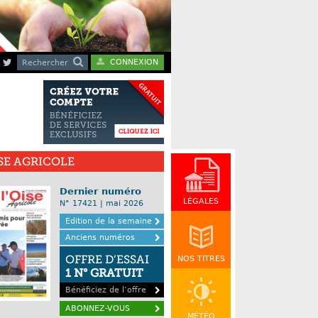
CONNEXION
Rechercher
ISE AGRICOLE
Dernier numéro
LÉGALES
N° 17421 | mai 2026
Edition de la semaine
Anciens numéros
OFFRE D’ESSAI
NOS TITRES
1 N° GRATUIT
Bénéficiez de l’offre
ABONNEZ-VOUS
MÉTÉO