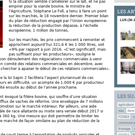
Si la situation semble s’améliorer sur le lait, et ne pas
empirer pour la viande bovine, le ministre de
LES AR
l’Agriculture, Stéphane Le Foll, a tenu à faire un point
sur les marchés, le 18 novembre dernier. Premier bilan
LUS (30 
du plan de réduction engagé par l’Union européenne:
la réduction de la production dépasse, à l’échelle
européenne, 1 million de tonnes.
Sur les marchés, les prix commencent à remonter et
approchent aujourd’hui 321,6 € les 1 000 litres, soit
+9% par rapport à juin 2016. «C’est significatif, mais
pas suffisant pour les producteurs», souligne le
e bon déroulement des négociations commerciales à venir
si un comité des relations commerciales en décembre, avec
r chercher à apaiser le début de ces relations commerciales».
la loi Sapin 2 facilitera l’aspect pluriannuel de ces
eurs en difficulté, un acompte de 1.000 € par producteur
été ensuite au début de l’année prochaine.
LES SU
t évoqué la filière bovine, qui souffre d’une situation
’afflux de vaches de réforme. Une enveloppe de 7 millions
agriculture
omotion sur le marché intérieur. Par ailleurs, une aide
eau
diver
âle de race allaitante ou mixte sera versée début 2017 si
 à 360 kg. Une mesure qui doit permettre de limiter les
FDSEA
s
le marché de façon similaire au plan de réduction de la
communica
fromage
 de court terme à l’exportation de produits agricoles et
FRSEA
f