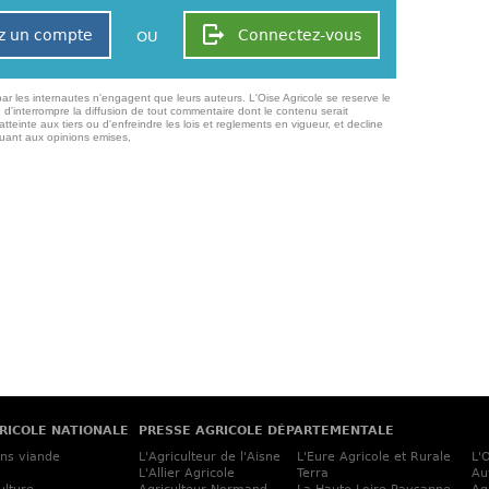
z un compte
Connectez-vous
OU
ar les internautes n'engagent que leurs auteurs. L'Oise Agricole se reserve le
 d'interrompre la diffusion de tout commentaire dont le contenu serait
atteinte aux tiers ou d'enfreindre les lois et reglements en vigueur, et decline
quant aux opinions emises,
RICOLE NATIONALE
PRESSE AGRICOLE DÉPARTEMENTALE
ins viande
L'Agriculteur de l'Aisne
L'Eure Agricole et Rurale
L'
L'Allier Agricole
Terra
Au