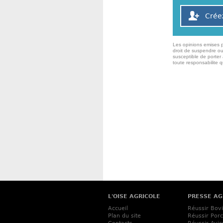
Crée
Les opinions emises p
droit de suspendre ou
susceptible de porter 
toute responsabilite 
L'OISE AGRICOLE
PRESSE AG
Accueil
Réussir Bov
Plan du site
Réussir Porc