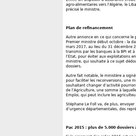
agro-alimentaires vers l’Algérie, le Lib
précisé le ministre.
Plan de refinancement
Autre annonce en ce qui concerne le p
Premier ministre début octobre : la d
mars 2017, au lieu du 31 décembre 20
transmis par les banques à la BPI et à
l’Etat, pour éviter aux exploitations e
ministre, qui souhaite à ce sujet dédo
dossiers.
Autre fait notable, le ministère a si
pour faciliter les reconversions, une me
souhaitant changer d’activité pourro
de l’Agriculture, une somme à laquelle
Emploi, qui peut inclure les agricult
Stéphane Le Foll va, de plus, envoyer u
d’urgence départementales, des repré
Pac 2015 : plus de 5.000 dossiers 