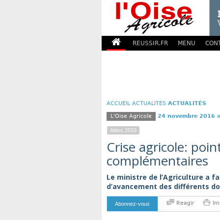
REUSSIR.FR
MENU
CON
ACCUEIL
ACTUALITÉS
ACTUALITÉS
L'Oise Agricole
24 novembre 2016
a
Aides 2015
Crise agricole: poi
complémentaires
Le ministre de l’Agriculture a fa
d’avancement des différents do
Reagir
Im
Abonnez-vous