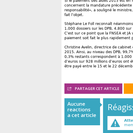
Si le paiement des aides 2015 est en r
concernent la mandature précédente «e
responsabilité», a souligné le ministr
fait l’objet.
Stéphane Le Foll reconnaît néanmoins q
1.000 dossiers sur les DPB, 4.800 sur l’
C’est sur ce point que la FNSEA et JA 
paiement soit fait le plus rapidement p
Christine Avelin, directrice de cabinet
2015. Ainsi, au niveau des DPB, 99,7
0,3% restants correspondent à 1.000 d
d’euros sur 928 millions d’euros ont 
être payé entre le 15 et le 22 décemb
PARTAGER CET ARTICLE
Aucune
Réagiss
reactions
a cet article
Att
memb