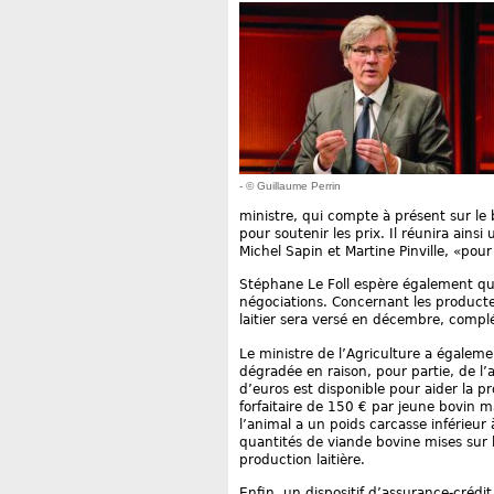
- © Guillaume Perrin
ministre, qui compte à présent sur l
pour soutenir les prix. Il réunira ain
Michel Sapin et Martine Pinville, «pou
Stéphane Le Foll espère également que 
négociations. Concernant les product
laitier sera versé en décembre, compl
Le ministre de l’Agriculture a égalemen
dégradée en raison, pour partie, de l
d’euros est disponible pour aider la pr
forfaitaire de 150 € par jeune bovin m
l’animal a un poids carcasse inférieur
quantités de viande bovine mises sur 
production laitière.
Enfin, un dispositif d’assurance-crédit