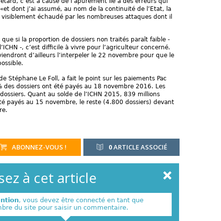
etard, c’est à cause de l’apurement lié à des erreurs qui
t dont j’ai assumé, au nom de la continuité de l’Etat, la
e, visiblement échaudé par les nombreuses attaques dont il
ue si la proportion de dossiers non traités paraît faible -
ICHN -, c’est difficile à vivre pour l’agriculteur concerné.
viendront d’ailleurs l’interpeler le 22 novembre pour que le
ossible.
 de Stéphane Le Foll, a fait le point sur les paiements Pac
% des dossiers ont été payés au 18 novembre 2016. Les
ossiers. Quant au solde de l’ICHN 2015, 839 millions
été payés au 15 novembre, le reste (4.800 dossiers) devant
re.
ABONNEZ-VOUS !
0
ARTICLE ASSOCIÉ
ez à cet article
ention
, vous devez être connecté en tant que
re du site pour saisir un commentaire.