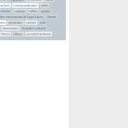
tracteur
contractualisation
chien
nitrates
captage
météo
quotas
lon international de l'agriculture
Viande
ment
pesticides
vaches
vote
intervention
Grandes cultures
Porcs
télépac
accueil à la ferme