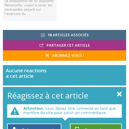
La proposition de loi Duplomb-
Menonville, visant à lever les
contraintes pesant sur
l’exercice du ...
10
ARTICLES ASSOCIÉS
PARTAGER CET ARTICLE
ABONNEZ-VOUS !
Aucune
reactions
a cet article
Réagissez à cet article
Attention
, vous devez être connecté en tant que
membre du site pour saisir un commentaire.