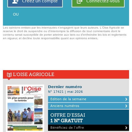
Créez un compte
Connectez-vous
OU
Les opinions emises par les internautes n'engagent que leurs auteurs. L'Oise Agricole se
reserve le droit de suspendre ou d'interrompre la diffusion de tout commentaire dont le
contenu serait susceptible de porter atteinte aux tiers ou d'enfreindre les lois et reglements
en vigueur, et decline toute responsabilite quant aux opinions emises,
L'OISE AGRICOLE
Dernier numéro
N° 17421 | mai 2026
Edition de la semaine
Anciens numéros
OFFRE D’ESSAI
1 N° GRATUIT
Bénéficiez de l’offre