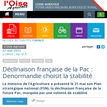
MENU
LÉGALES
NOS TITRES
MÉTÉO
ANNONCES
AGENDA
NEWSLETTER
ACCUEIL
ACTUALITÉS
FRANCE
L'Oise Agricole
partager :
Face
T
27 mai 2021
a 09h00 |
Par M.R.
Agriculture
France
Politique
Pac
Déclinaison française de la Pac :
Denormandie choisit la stabilité
Le ministre de l'Agriculture a présenté le 21 mai son Plan
stratégique national (PSN), la déclinaison française de la
future Pac, marquée par une volonté de stabilité.
Reagir
Abonnez-vous