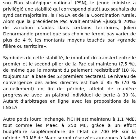
son Plan stratégique national (PSN), le jeune ministre a
privilégié une stabilité qui correspond plutôt aux souhaits du
syndicat majoritaire, la FNSEA et de la Coordination rurale.
Alors que la précédente Pac avait entrainé «jusqu'à 20%»
de variation d'aides dans certains territoires, Julien
Denormandie promet que ses choix ne feront pas varier de
plus de 4 % les montants moyens touchés par «grande
filière ou territoire».
Symboles de cette stabilité, le montant du transfert entre le
premier et le second pilier de la Pac est maintenu (7,5 %),
de même que le montant du paiement redistributif (10 %,
toujours sur la base des 52 premiers hectares). Le niveau de
convergence des aides directes est fixé à 85 % (70 %
actuellement) en fin de période, atteint de manière
progressive avec un plafond individuel de perte à 30 %.
Autant d'arbitrages en ligne avec les propositions de la
FNSEA.
Autre poids lourd inchangé, l'ICHN est maintenu à 1,1 MdE,
tout comme les Maec à 250 ME, grâce à un effort
budgétaire supplémentaire de l'État de 700 ME sur la
période. 30 ME de Maec seront réservées aux zones à faible