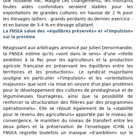
une nouvelle Pac. Malgré ces changements, les montants
toutes aides confondues seraient stables pour les
exploitations de grandes cultures, en hausse de 2 % pour
les élevages laitiers - grands perdants du dernier exercice -
et en baisse de 3-4 % en élevage allaitant.
La FNSEA salue des «équilibres préservés» et «l'impulsion»
sur la protéine
Réagissant aux arbitrages annoncé par Julien Denormandie,
la FNSEA estime qu'ils «vont dans le sens» d'une «réelle
ambition à la Pac pour les agriculteurs et la production
agricole française en préservant les équilibres entre les
territoires et les productions». Le syndicat majoritaire
souligne en particulier «l'impulsion» et les «orientations
majeures» que sont «la mise en oeuvre d'un plan protéines
pour le développement des cultures de protéagineux et de
légumineuses fourragères, ainsi que la possibilité de
renforcer la structuration des filières par des programmes
opérationnels». Elle se réjouit également de la «stabilité
pour le revenu des agriculteurs» apportée par le niveau de
convergence, le maintien du niveau de transfert entre les
deux piliers et la préservation de l'enveloppe ICHN. La
FNSEA regrette toutefois un manque «d'ambition» sur le