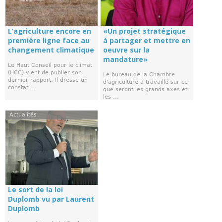
L’agriculture encore en
«Un projet stratégique
première ligne face au
à partager et mettre en
changement climatique
oeuvre sur la
mandature»
Le Haut Conseil pour le climat
(HCC) vient de publier son
Le bureau de la Chambre
dernier rapport. Il dresse un
d'agriculture a travaillé sur ce
constat ...
que seront les grands axes et
les ...
Actualités
Le sort de la loi
Duplomb vu par Laurent
Duplomb