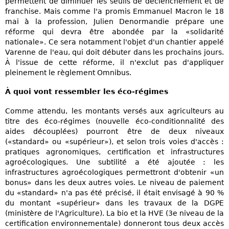
permettent de diminuer les seuils de déclenchement et de
franchise. Mais comme l'a promis Emmanuel Macron le 18
mai à la profession, Julien Denormandie prépare une
réforme qui devra être abondée par la «solidarité
nationale». Ce sera notamment l'objet d'un chantier appelé
Varenne de l'eau, qui doit débuter dans les prochains jours.
À l'issue de cette réforme, il n'exclut pas d'appliquer
pleinement le règlement Omnibus.
À quoi vont ressembler les éco-régimes
Comme attendu, les montants versés aux agriculteurs au
titre des éco-régimes (nouvelle éco-conditionnalité des
aides découplées) pourront être de deux niveaux
(«standard» ou «supérieur»), et selon trois voies d'accès :
pratiques agronomiques, certification et infrastructures
agroécologiques. Une subtilité a été ajoutée : les
infrastructures agroécologiques permettront d'obtenir «un
bonus» dans les deux autres voies. Le niveau de paiement
du «standard» n'a pas été précisé, il était envisagé à 90 %
du montant «supérieur» dans les travaux de la DGPE
(ministère de l'Agriculture). La bio et la HVE (3e niveau de la
certification environnementale) donneront tous deux accès