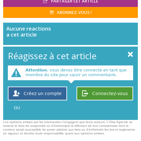
PARTAGER CET ARTICLE
ABONNEZ-VOUS !
Aucune
reactions
a cet article
Réagissez à cet article
Attention
, vous devez être connecté en tant que
membre du site pour saisir un commentaire.
Créez un compte
Connectez-vous
OU
Les opinions emises par les internautes n'engagent que leurs auteurs. L'Oise Agricole se
reserve le droit de suspendre ou d'interrompre la diffusion de tout commentaire dont le
contenu serait susceptible de porter atteinte aux tiers ou d'enfreindre les lois et reglements
en vigueur, et decline toute responsabilite quant aux opinions emises,