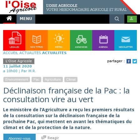
MENU
LÉGALES
NOS TITRES
MÉTÉO
ANNONCES
AGENDA
NEWSLETTER
ACCUEIL
ACTUALITÉS
ACTUALITÉS
L'Oise Agricole
partager :
Face
T
11 juillet 2020
a 10h00 |
Par M.R.
Environnement
Pac
Agriculture
Climat
Déclinaison française de la Pac : la
consultation vire au vert
Le ministère de l’Agriculture a reçu les premiers résultats
de la consultation sur la déclinaison française de la
prochaine Pac, qui mettent en avant les thématiques du
climat et de la protection de la nature.
Reagir
Abonnez-vous