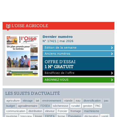
L'OISE AGRICOLE
Dernier numéro
N° 17421 | mai 2026
Edition de la semaine
Anciens numéros
OFFRE D’ESSAI
1 N° GRATUIT
Bénéficiez de l’offre
ABONNEZ-VOUS
LES SUJETS D’ACTUALITÉ
agriculture
elevage
lait
environnement
viande
eau
diversification
pac
budget
agroalimentaire
FDSEA
sécheresse
ruralité
gestion
PAC
communication
distribution
eleveur
Foncier
fromage
machinisme
tourisme
Interview
Insee
FRSEA
ferme
Population
déclaration
santé