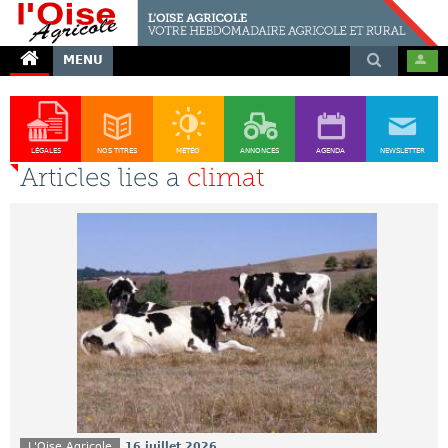
MENU
LÉGALES
NOS TITRES
MÉTÉO
ANNONCES
AGENDA
NEWSLETTER
Articles lies a
climat
L'Oise Agricole
16 juillet 2026