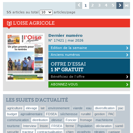
2
3
4
5
1
55
articles au total
articles/page
L'OISE AGRICOLE
Dernier numéro
N° 17421 | mai 2026
Edition de la semaine
Anciens numéros
OFFRE D’ESSAI
1 N° GRATUIT
Bénéficiez de l’offre
ABONNEZ-VOUS
LES SUJETS D’ACTUALITÉ
agriculture
elevage
lait
environnement
viande
eau
diversification
pac
budget
agroalimentaire
FDSEA
sécheresse
ruralité
gestion
PAC
communication
distribution
eleveur
Foncier
fromage
machinisme
tourisme
Interview
Insee
FRSEA
ferme
Population
déclaration
santé
securite
tracteur
contractualisation
chien
ecophyto
nitrates
captage