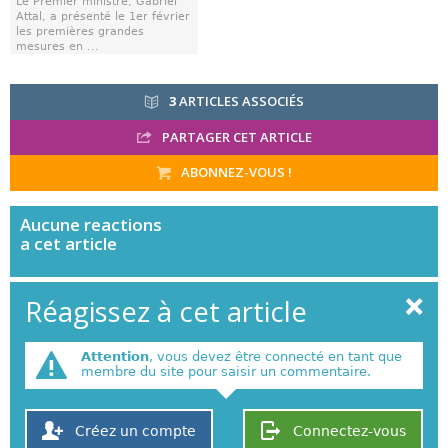
Le Premier ministre, Gabriel
Attal, a présenté le 1er février
les premières grandes
mesures en ...
3
ARTICLES ASSOCIÉS
PARTAGER CET ARTICLE
ABONNEZ-VOUS !
Aucune
reactions
a cet article
Réagissez à cet article
Attention
, vous devez être connecté en tant que
membre du site pour saisir un commentaire.
Créez un compte
Connectez-vous