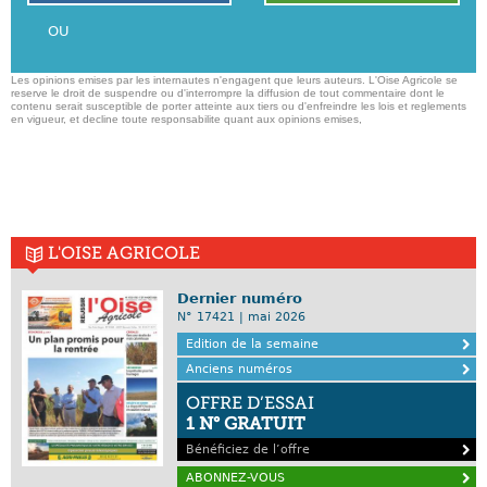
OU
Les opinions emises par les internautes n'engagent que leurs auteurs. L'Oise Agricole se
reserve le droit de suspendre ou d'interrompre la diffusion de tout commentaire dont le
contenu serait susceptible de porter atteinte aux tiers ou d'enfreindre les lois et reglements
en vigueur, et decline toute responsabilite quant aux opinions emises,
L'OISE AGRICOLE
Dernier numéro
N° 17421 | mai 2026
Edition de la semaine
Anciens numéros
OFFRE D’ESSAI
1 N° GRATUIT
Bénéficiez de l’offre
ABONNEZ-VOUS