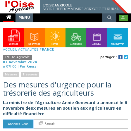
MENU
LÉGALES
NOS TITRES
MÉTÉO
ANNONCES
AGENDA
NEWSLETTER
ACCUEIL
ACTUALITÉS
FRANCE
L'Oise Agricole
partager :
Face
T
07 novembre 2024
a 07h00 |
Par Réussir
Mesures
Trésorerie
Des mesures d'urgence pour la
trésorerie des agriculteurs
La ministre de l'Agriculture Annie Genevard a annoncé le 6
novembre deux mesures en soutien aux agriculteurs en
difficulté financière.
Reagir
Abonnez-vous