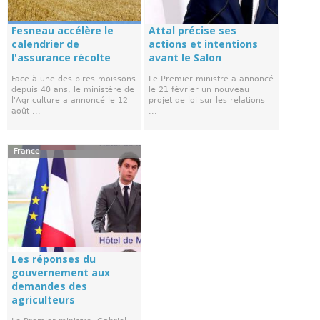
Fesneau accélère le
Attal précise ses
calendrier de
actions et intentions
l'assurance récolte
avant le Salon
Face à une des pires moissons
Le Premier ministre a annoncé
depuis 40 ans, le ministère de
le 21 février un nouveau
l'Agriculture a annoncé le 12
projet de loi sur les relations
août ...
...
France
Les réponses du
gouvernement aux
demandes des
agriculteurs