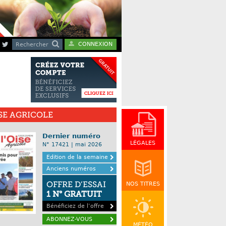
CONNEXION
Rechercher
ISE AGRICOLE
Dernier numéro
LÉGALES
N° 17421 | mai 2026
Edition de la semaine
Anciens numéros
OFFRE D’ESSAI
NOS TITRES
1 N° GRATUIT
Bénéficiez de l’offre
ABONNEZ-VOUS
MÉTÉO