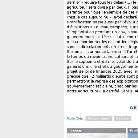
dernier «réduire tous les délais (...) 
agriculteur sera divisé par deux. Il p
garantie pour que l'ensemble de ces
c'est le cas aujourd'hui», a-t-il décla
simplification passe aussi par l'évoluti
d'évolutions au niveau européen, sur 
réimplantation pendant un an», a souli
gouvernement s'attèle : la lutte contr
mieux coordonner les calendriers légis
sans le dire clairement, un «recadrage
Surtout, il a annoncé la «mise à l'arr
le temps de revoir les indicateurs et l
Sur le septième et dernier volet du tr
générations -, le chef du gouvernemen
projet de loi de finances 2025 avec, 
précisé que «2 milliards d'euros sont
permettront la reprise des exploitation
gouvernement est claire, c'est par le
notre agriculture», a certifié Gabriel At
AR
Mots Clés :
Gouvernement
Mesures
France
Prod