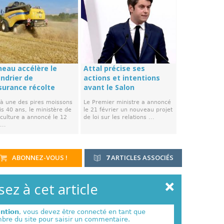
neau accélère le
Attal précise ses
endrier de
actions et intentions
ssurance récolte
avant le Salon
 à une des pires moissons
Le Premier ministre a annoncé
s 40 ans, le ministère de
le 21 février un nouveau projet
iculture a annoncé le 12
de loi sur les relations ...
...
ABONNEZ-VOUS !
7
ARTICLES ASSOCIÉS
ez à cet article
ention
, vous devez être connecté en tant que
re du site pour saisir un commentaire.