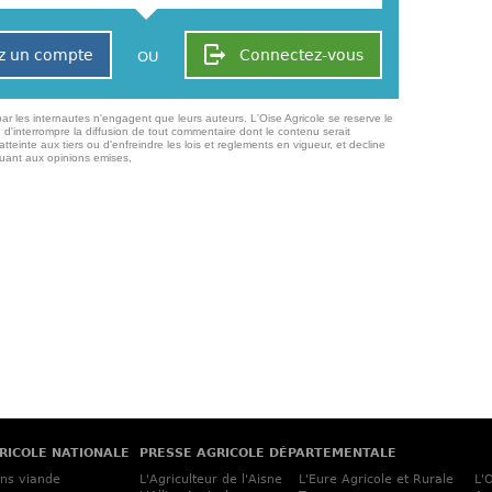
z un compte
Connectez-vous
OU
ar les internautes n'engagent que leurs auteurs. L'Oise Agricole se reserve le
 d'interrompre la diffusion de tout commentaire dont le contenu serait
atteinte aux tiers ou d'enfreindre les lois et reglements en vigueur, et decline
quant aux opinions emises,
RICOLE NATIONALE
PRESSE AGRICOLE DÉPARTEMENTALE
ins viande
L'Agriculteur de l'Aisne
L'Eure Agricole et Rurale
L'