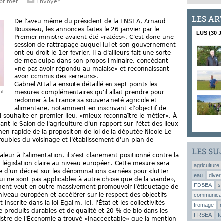
primer
Envoyer
LES AR
De l'aveu même du président de la FNSEA, Arnaud
Rousseau, les annonces faites le 26 janvier par le
LUS (30 
Premier ministre avaient été «ratées». C'est donc une
session de rattrapage auquel lui et son gouvernement
ont eu droit le 1er février. Il a d'ailleurs fait une sorte
de mea culpa dans son propos liminaire, concédant
«ne pas avoir répondu au malaise» et reconnaissant
avoir commis des «erreurs».
Gabriel Attal a ensuite détaillé en sept points les
al
mesures complémentaires qu'il allait prendre pour
redonner à la France sa souveraineté agricole et
alimentaire, notamment en inscrivant «l'objectif de
Il souhaite en premier lieu, «mieux reconnaître le métier». À
ant le Salon de l'agriculture d'un rapport sur l'état des lieux
men rapide de la proposition de loi de la députée Nicole Le
roubles du voisinage et l'établissement d'un plan de
LES SU
ur à l'alimentation, il s'est clairement positionné contre la
égislation claire au niveau européen. Cette mesure sera
agriculture
e d'un décret sur les dénominations carnées pour «lutter
eau
diver
ui ne sont pas applicables à autre chose que de la viande»,
FDSEA
s
ment veut en outre massivement promouvoir l'étiquetage de
iveau européen et accélérer sur le respect des objectifs
communica
inscrite dans la loi Egalim. Ici, l'État et les collectivités
fromage
de produits durables et de qualité et 20 % de bio dans les
FRSEA
f
nistre de l'Économie a trouvé «inacceptable» que la mention