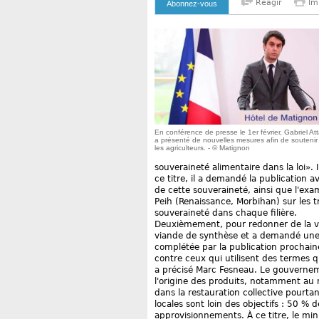
Reagir
Im
Abonnez-vous
En conférence de presse le 1er février, Gabriel Att
a présenté de nouvelles mesures afin de soutenir
les agriculteurs. - © Matignon
souveraineté alimentaire dans la loi». 
ce titre, il a demandé la publication av
de cette souveraineté, ainsi que l'exa
Peih (Renaissance, Morbihan) sur les t
souveraineté dans chaque filière.
Deuxièmement, pour redonner de la vale
viande de synthèse et a demandé une l
complétée par la publication prochain
contre ceux qui utilisent des termes q
a précisé Marc Fesneau. Le gouverne
l'origine des produits, notamment au n
dans la restauration collective pourtant 
locales sont loin des objectifs : 50 % 
approvisionnements. À ce titre, le mi