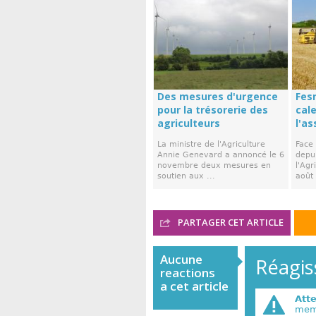
Des mesures d'urgence
Fes
pour la trésorerie des
cal
agriculteurs
l'a
La ministre de l'Agriculture
Face
Annie Genevard a annoncé le 6
depui
novembre deux mesures en
l'Agr
soutien aux ...
août 
PARTAGER CET ARTICLE
Aucune
Réagiss
reactions
a cet article
Att
memb