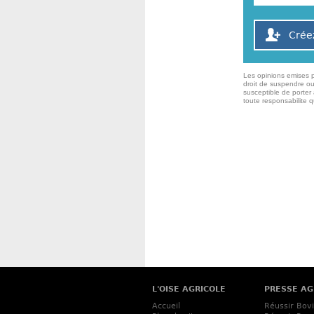
Crée
Les opinions emises p
droit de suspendre ou
susceptible de porter 
toute responsabilite 
L'OISE AGRICOLE
PRESSE AG
Accueil
Réussir Bov