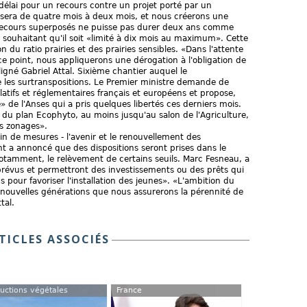
le délai pour un recours contre un projet porté par un
assera de quatre mois à deux mois, et nous créerons une
 recours superposés ne puisse pas durer deux ans comme
ré, souhaitant qu'il soit «limité à dix mois au maximum». Cette
on du ratio prairies et des prairies sensibles. «Dans l'attente
ce point, nous appliquerons une dérogation à l'obligation de
gné Gabriel Attal. Sixième chantier auquel le
e les surtranspositions. Le Premier ministre demande de
latifs et réglementaires français et européens et propose,
» de l'Anses qui a pris quelques libertés ces derniers mois.
êt du plan Ecophyto, au moins jusqu'au salon de l'Agriculture,
es zonages».
ain de mesures - l'avenir et le renouvellement des
t a annoncé que des dispositions seront prises dans le
notamment, le relèvement de certains seuils. Marc Fesneau, a
 prévus et permettront des investissements ou des prêts qui
s pour favoriser l'installation des jeunes». «L'ambition du
s nouvelles générations que nous assurerons la pérennité de
tal.
TICLES ASSOCIÉS
uctions végétales
France