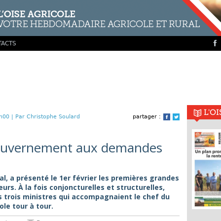
TACTS
L'O
h00 |
Par Christophe Soulard
partager :
Facebook
Twitter
gouvernement aux demandes
al, a présenté le 1er février les premières grandes
rs. À la fois conjoncturelles et structurelles,
s trois ministres qui accompagnaient le chef du
le tour à tour.