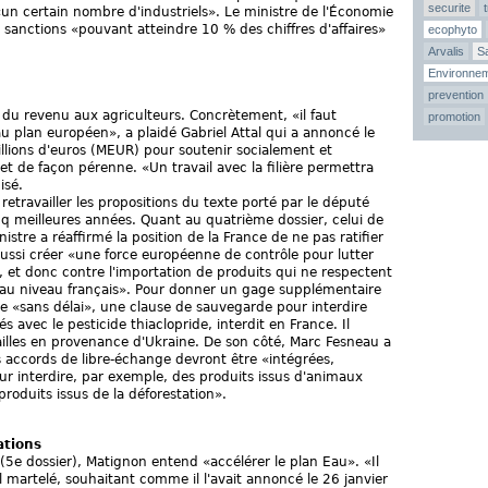
securite
«un certain nombre d'industriels». Le ministre de l'Économie
sanctions «pouvant atteindre 10 % des chiffres d'affaires»
ecophyto
Arvalis
Sa
Environne
prevention
 du revenu aux agriculteurs. Concrètement, «il faut
promotion
au plan européen», a plaidé Gabriel Attal qui a annoncé le
lions d'euros (MEUR) pour soutenir socialement et
et de façon pérenne. «Un travail avec la filière permettra
isé.
 retravailler les propositions du texte porté par le député
cinq meilleures années. Quant au quatrième dossier, celui de
istre a réaffirmé la position de la France de ne pas ratifier
 aussi créer «une force européenne de contrôle pour lutter
, et donc contre l'importation de produits qui ne respectent
 au niveau français». Pour donner un gage supplémentaire
re «sans délai», une clause de sauvegarde pour interdire
és avec le pesticide thiaclopride, interdit en France. Il
illes en provenance d'Ukraine. De son côté, Marc Fesneau a
s accords de libre-échange devront être «intégrées,
our interdire, par exemple, des produits issus d'animaux
produits issus de la déforestation».
ations
er (5e dossier), Matignon entend «accélérer le plan Eau». «Il
il martelé, souhaitant comme il l'avait annoncé le 26 janvier