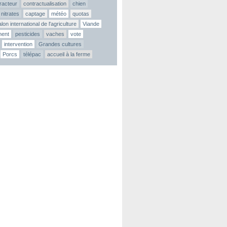
tracteur
contractualisation
chien
nitrates
captage
météo
quotas
lon international de l'agriculture
Viande
ment
pesticides
vaches
vote
intervention
Grandes cultures
Porcs
télépac
accueil à la ferme