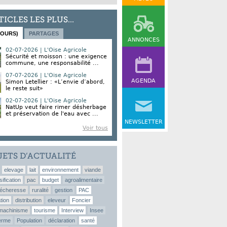
TICLES LES PLUS...
JOURS)
PARTAGES
ANNONCES
02-07-2026 | L'Oise Agricole
Sécurité et moisson : une exigence
commune, une responsabilité ...
07-07-2026 | L'Oise Agricole
AGENDA
Simon Letellier : «L’envie d’abord,
le reste suit»
02-07-2026 | L'Oise Agricole
NatUp veut faire rimer désherbage
et préservation de l'eau avec ...
NEWSLETTER
Voir tous
JETS D’ACTUALITÉ
elevage
lait
environnement
viande
sification
pac
budget
agroalimentaire
écheresse
ruralité
gestion
PAC
tion
distribution
eleveur
Foncier
machinisme
tourisme
Interview
Insee
erme
Population
déclaration
santé