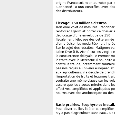
origine France soit «contournée» par 
a annoncé 10 000 contrôles, avec des 
des distributeurs.
Élevage: 150 millions d'euros
Troisième volet de mesures : redonner
renforcer Egalim et porter ce dossier 
déblocage d'une enveloppe de 150 mil
fiscalement l'élevage dès cette année 
d'en préciser les modalités», a-t-il préc
Sur le sujet des retraites, Matignon va
Julien Dive (LR, Aisne) sur les vingt-
la concurrence déloyale, le Premier min
le traité avec le Mercosur. Il souhaite
contre la fraude, notamment sanitaire
pas nos règles au niveau européen et
aux agriculteurs, il a décidé de prend
l'importation de fruits et légumes trait
souhaite une même clause sur les vola
assuré que les clauses miroirs dans le
effectives, amplifiées et appliquées p
nourris avec des antibiotiques ou des 
Ratio prairies, Ecophyto et install
Pour déverrouiller, libérer et simplifi
n'y a pas d'agriculture sans eau», a-t-