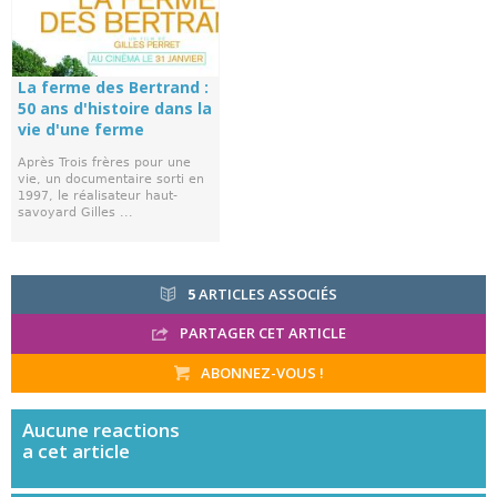
La ferme des Bertrand :
50 ans d'histoire dans la
vie d'une ferme
Après Trois frères pour une
vie, un documentaire sorti en
1997, le réalisateur haut-
savoyard Gilles ...
5
ARTICLES ASSOCIÉS
PARTAGER CET ARTICLE
ABONNEZ-VOUS !
Aucune
reactions
a cet article