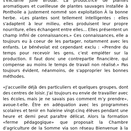
s’exclame Julie Brodar. La productrice de plantes
aromatiques et cueilleuse de plantes sauvages installée à
Ponthoile a justement nommé son exploitation À la bonne
herbe. «Les plantes sont tellement intelligentes : elles
s’adaptent à leur milieu, elles produisent leur propre
nourriture, elles échangent entre elles… Elles présentent un
champ infini de connaissances.» Ces connaissances, elle a
toujours eu à coeur de les partager, notamment avec les
enfants. Le bénévolat est cependant exclu : «Prendre du
temps pour recevoir les gens, c’est empiéter sur la
production. Il faut donc une contrepartie financière, qui
compense au moins le temps de travail non réalisé.» Pas
toujours évident, néanmoins, de s’approprier les bonnes
méthodes.
«J’accueille déjà des particuliers et quelques groupes, dont
des centres de loisir. J’ai toujours eu envie de travailler avec
les écoles, mais je ne savais pas comment m’y prendre»,
avoue-t-elle. Être en adéquation avec les programmes
scolaires et tenir en haleine vingt-cinq élèves pendant une
heure et demi peut paraître délicat. Alors la formation
«ferme pédagogique» que proposait la Chambre
d’agriculture de la Somme via son réseau Bienvenue à la