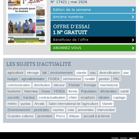
N° 17421 | mai 2026
Edition de la semaine
Anciens numéros
OFFRE D’ESSAI
1 N° GRATUIT
Bénéficiez de l’offre
ABONNEZ-VOUS
LES SUJETS D’ACTUALITÉ
agriculture
elevage
lait
environnement
viande
eau
diversification
pac
budget
agroalimentaire
FDSEA
sécheresse
ruralité
gestion
PAC
communication
distribution
eleveur
Foncier
fromage
machinisme
tourisme
Interview
Insee
FRSEA
ferme
Population
déclaration
santé
securite
tracteur
contractualisation
chien
ecophyto
nitrates
captage
météo
quotas
Arvalis
Salon international de l'agriculture
Viande
Environnement
pesticides
vaches
vote
prevention
intervention
Grandes cultures
promotion
Porcs
télépac
accueil à la ferme