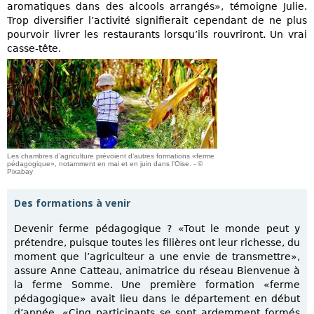
aromatiques dans des alcools arrangés», témoigne Julie.
Trop diversifier l’activité signifierait cependant de ne plus
pourvoir livrer les restaurants lorsqu’ils rouvriront. Un vrai
casse-tête.
Les chambres d’agriculture prévoient d’autres formations «ferme
pédagogique», notamment en mai et en juin dans l’Oise. - ©
Pixabay
Des formations à venir
Devenir ferme pédagogique ? «Tout le monde peut y
prétendre, puisque toutes les filières ont leur richesse, du
moment que l’agriculteur a une envie de transmettre»,
assure Anne Catteau, animatrice du réseau Bienvenue à
la ferme Somme. Une première formation «ferme
pédagogique» avait lieu dans le département en début
d’année. «Cinq participants se sont ardemment formés