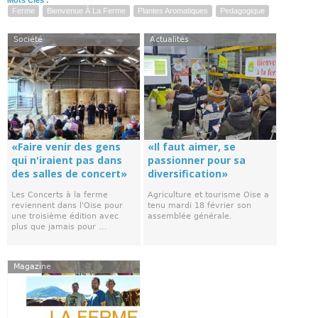
Ferme
Bienvenue À La Ferme
Plantes Aromatiques
Pedagogique
Société
Actualités
«Faire venir des gens
«Il faut aimer, se
qui n'iraient pas dans
passionner pour sa
des salles de concert»
diversification»
Les Concerts à la ferme
Agriculture et tourisme Oise a
reviennent dans l'Oise pour
tenu mardi 18 février son
une troisième édition avec
assemblée générale.
plus que jamais pour ...
Magazine