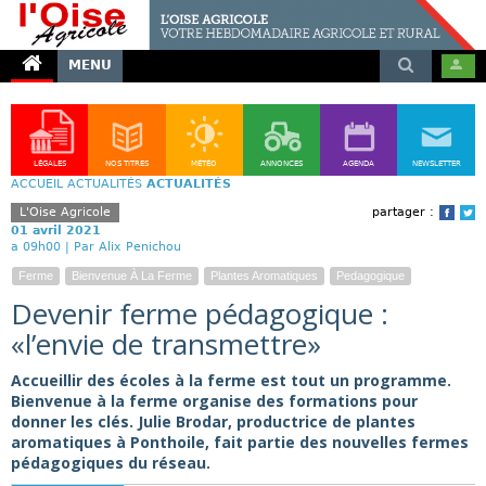
MENU
LÉGALES
NOS TITRES
MÉTÉO
ANNONCES
AGENDA
NEWSLETTER
ACCUEIL
ACTUALITÉS
ACTUALITÉS
L'Oise Agricole
partager :
Face
T
01 avril 2021
a 09h00 |
Par Alix Penichou
Ferme
Bienvenue À La Ferme
Plantes Aromatiques
Pedagogique
Devenir ferme pédagogique :
«l’envie de transmettre»
Accueillir des écoles à la ferme est tout un programme.
Bienvenue à la ferme organise des formations pour
donner les clés. Julie Brodar, productrice de plantes
aromatiques à Ponthoile, fait partie des nouvelles fermes
pédagogiques du réseau.