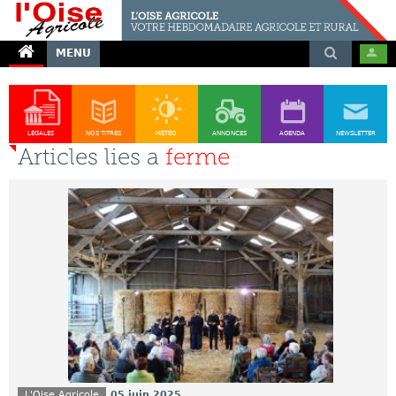
MENU
LÉGALES
NOS TITRES
MÉTÉO
ANNONCES
AGENDA
NEWSLETTER
Articles lies a
ferme
L'Oise Agricole
05 juin 2025