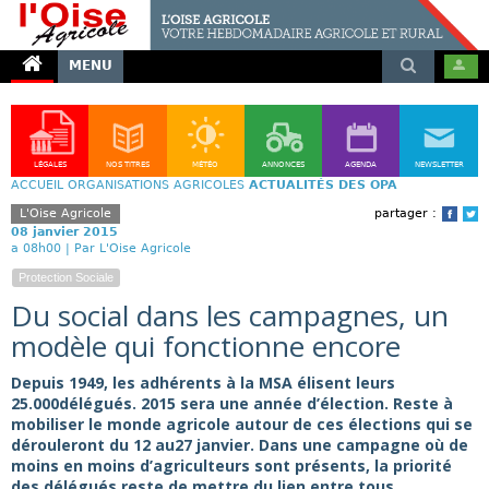
MENU
LÉGALES
NOS TITRES
MÉTÉO
ANNONCES
AGENDA
NEWSLETTER
ACCUEIL
ORGANISATIONS AGRICOLES
ACTUALITÉS DES OPA
L'Oise Agricole
partager :
Face
T
08 janvier 2015
a 08h00 |
Par L'Oise Agricole
Protection Sociale
Du social dans les campagnes, un
modèle qui fonctionne encore
Depuis 1949, les adhérents à la MSA élisent leurs
25.000délégués. 2015 sera une année d’élection. Reste à
mobiliser le monde agricole autour de ces élections qui se
dérouleront du 12 au27 janvier. Dans une campagne où de
moins en moins d’agriculteurs sont présents, la priorité
des délégués reste de mettre du lien entre tous.