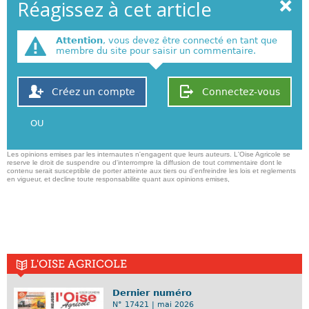
Réagissez à cet article
Attention
, vous devez être connecté en tant que
membre du site pour saisir un commentaire.
Créez un compte
Connectez-vous
OU
Les opinions emises par les internautes n'engagent que leurs auteurs. L'Oise Agricole se
reserve le droit de suspendre ou d'interrompre la diffusion de tout commentaire dont le
contenu serait susceptible de porter atteinte aux tiers ou d'enfreindre les lois et reglements
en vigueur, et decline toute responsabilite quant aux opinions emises,
L'OISE AGRICOLE
Dernier numéro
N° 17421 | mai 2026