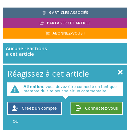
9
ARTICLES ASSOCIÉS
PARTAGER CET ARTICLE
ABONNEZ-VOUS !
Aucune
reactions
a cet article
Réagissez à cet article
Attention
, vous devez être connecté en tant que
membre du site pour saisir un commentaire.
Créez un compte
Connectez-vous
OU