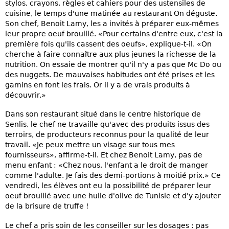
stylos, crayons, règles et cahiers pour des ustensiles de
cuisine, le temps d'une matinée au restaurant On déguste.
Son chef, Benoit Lamy, les a invités à préparer eux-mêmes
leur propre oeuf brouillé. «Pour certains d'entre eux, c'est la
première fois qu'ils cassent des oeufs», explique-t-il. «On
cherche à faire connaître aux plus jeunes la richesse de la
nutrition. On essaie de montrer qu'il n'y a pas que Mc Do ou
des nuggets. De mauvaises habitudes ont été prises et les
gamins en font les frais. Or il y a de vrais produits à
découvrir.»
Dans son restaurant situé dans le centre historique de
Senlis, le chef ne travaille qu'avec des produits issus des
terroirs, de producteurs reconnus pour la qualité de leur
travail. «Je peux mettre un visage sur tous mes
fournisseurs», affirme-t-il. Et chez Benoit Lamy, pas de
menu enfant : «Chez nous, l'enfant a le droit de manger
comme l'adulte. Je fais des demi-portions à moitié prix.» Ce
vendredi, les élèves ont eu la possibilité de préparer leur
oeuf brouillé avec une huile d'olive de Tunisie et d'y ajouter
de la brisure de truffe !
Le chef a pris soin de les conseiller sur les dosages : pas