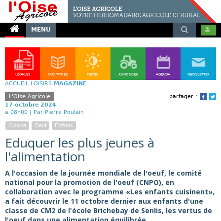
MENU
LÉGALES
NOS TITRES
MÉTÉO
ANNONCES
AGENDA
NEWSLETTER
ACCUEIL
LOISIRS
MAGAZINE
L'Oise Agricole
partager :
Face
T
17 octobre 2024
a 08h00 |
Par Pierre Poulain
Cuisine
Oeuf
Enfants
Eduquer les plus jeunes à
l'alimentation
A l'occasion de la journée mondiale de l'oeuf, le comité
national pour la promotion de l'oeuf (CNPO), en
collaboration avec le programme «Les enfants cuisinent»,
a fait découvrir le 11 octobre dernier aux enfants d'une
classe de CM2 de l'école Brichebay de Senlis, les vertus de
l'oeuf dans une alimentation équilibrée.