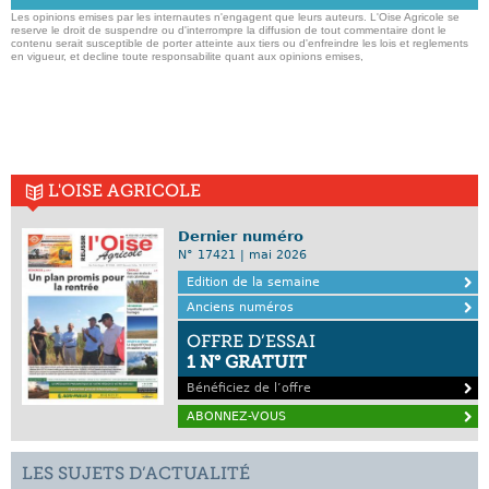
Les opinions emises par les internautes n'engagent que leurs auteurs. L'Oise Agricole se
reserve le droit de suspendre ou d'interrompre la diffusion de tout commentaire dont le
contenu serait susceptible de porter atteinte aux tiers ou d'enfreindre les lois et reglements
en vigueur, et decline toute responsabilite quant aux opinions emises,
L'OISE AGRICOLE
Dernier numéro
N° 17421 | mai 2026
Edition de la semaine
Anciens numéros
OFFRE D’ESSAI
1 N° GRATUIT
Bénéficiez de l’offre
ABONNEZ-VOUS
LES SUJETS D’ACTUALITÉ