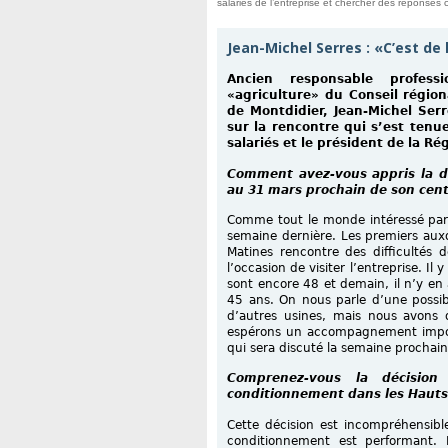
salariés de l’entreprise et chercher des réponses
Jean-Michel Serres : «C’est de 
Ancien responsable profess
«agriculture» du Conseil région
de Montdidier, Jean-Michel Serr
sur la rencontre qui s’est tenu
salariés et le président de la Ré
Comment avez-vous appris la dé
au 31 mars prochain de son cen
Comme tout le monde intéressé par c
semaine dernière. Les premiers auxq
Matines rencontre des difficultés 
l’occasion de visiter l’entreprise. Il 
sont encore 48 et demain, il n’y en
45 ans. On nous parle d’une possibi
d’autres usines, mais nous avons d
espérons un accompagnement import
qui sera discuté la semaine prochain
Comprenez-vous la décisio
conditionnement dans les Hauts
Cette décision est incompréhensib
conditionnement est performant. I