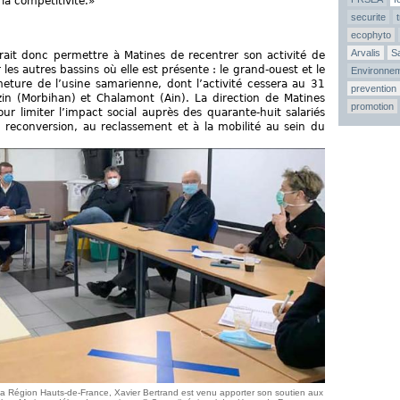
a compétitivité.»
securite
ecophyto
Arvalis
Sa
ait donc permettre à Matines de recentrer son activité de
es autres bassins où elle est présente : le grand-ouest et le
Environne
eture de l’usine samarienne, dont l’activité cessera au 31
prevention
zin (Morbihan) et Chalamont (Ain). La direction de Matines
promotion
r limiter l’impact social auprès des quarante-huit salariés
a reconversion, au reclassement et à la mobilité au sein du
 la Région Hauts-de-France, Xavier Bertrand est venu apporter son soutien aux