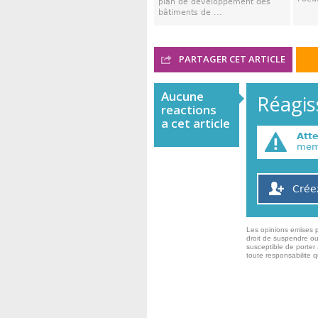
plan de développement des
bâtiments de ...
PARTAGER CET ARTICLE
Aucune
Réagiss
reactions
a cet article
Att
memb
Crée
Les opinions emises p
droit de suspendre ou
susceptible de porter 
toute responsabilite 