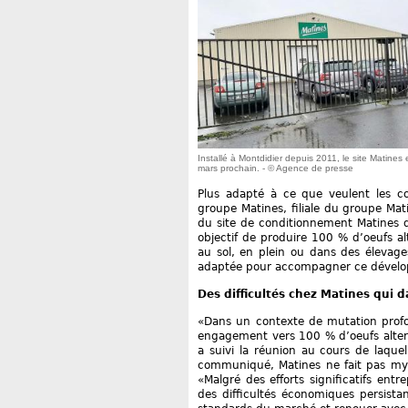
Installé à Montdidier depuis 2011, le site Matine
mars prochain. - © Agence de presse
Plus adapté à ce que veulent les c
groupe Matines, filiale du groupe Mati
du site de conditionnement Matines d
objectif de produire 100 % d’oeufs al
au sol, en plein ou dans des élevages
adaptée pour accompagner ce dével
Des difficultés chez Matines qui 
«Dans un contexte de mutation profo
engagement vers 100 % d’oeufs altern
a suivi la réunion au cours de laque
communiqué, Matines ne fait pas myst
«Malgré des efforts significatifs entr
des difficultés économiques persista