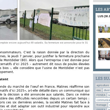
LES AR
LUS (30 
s emploie encore aujourd’hui 48 salariés. Sa fermeture est annoncée pour le 31
onsommateurs. C’est la raison donnée par la direction du
nes, le jeudi 7 janvier, pour justifier la fermeture prochaine
e Montdidier (80). Alors que l’entreprise s’est donnée pour
ternatifs d’ici 2025 – autrement dit issus de poules élevées
 bios -, elle considère que l’usine de Montdidier n’est pas
oppement.
LES SU
datent
agriculture
nde du marché de l’oeuf en France, Matines réaffirme son
eau
diver
atifs d’ici 2025», a-t-elle détaillé dans un communiqué qui
lle la décision a été annoncée aux salariés. Dans ce même
FDSEA
s
ère des difficultés rencontrées depuis un certain temps :
communica
epris ces six dernières années, la société Matines fait face à
fromage
ntes et doit adapter son outil industriel pour répondre aux
FRSEA
f