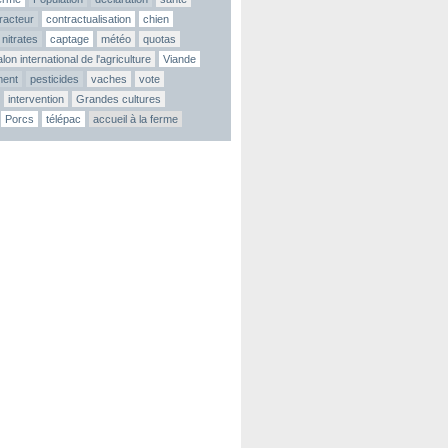
tracteur
contractualisation
chien
nitrates
captage
météo
quotas
lon international de l'agriculture
Viande
ment
pesticides
vaches
vote
intervention
Grandes cultures
Porcs
télépac
accueil à la ferme