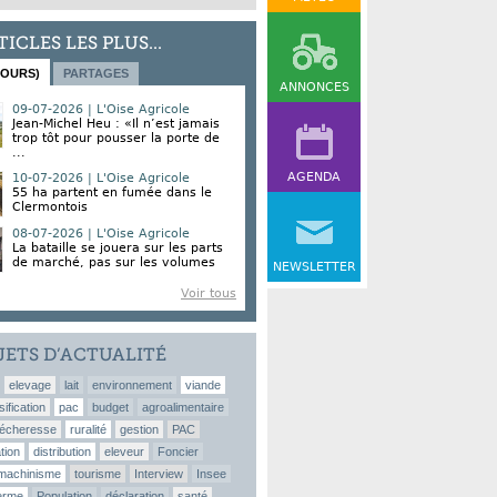
TICLES LES PLUS...
JOURS)
PARTAGES
ANNONCES
09-07-2026 | L'Oise Agricole
Jean-Michel Heu : «Il n’est jamais
trop tôt pour pousser la porte de
...
AGENDA
10-07-2026 | L'Oise Agricole
55 ha partent en fumée dans le
Clermontois
08-07-2026 | L'Oise Agricole
La bataille se jouera sur les parts
de marché, pas sur les volumes
NEWSLETTER
Voir tous
JETS D’ACTUALITÉ
elevage
lait
environnement
viande
sification
pac
budget
agroalimentaire
écheresse
ruralité
gestion
PAC
tion
distribution
eleveur
Foncier
machinisme
tourisme
Interview
Insee
erme
Population
déclaration
santé