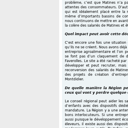
problème, c’est que Matines n’a p
attentes des consommateurs. D’autr
qui est idéalement placé entre la m
même d’importants bassins de con
nous continuons de mettre en avant
la colère des salariés de Matines et ê
Quel impact peut avoir cette déc
C’est encore une fois une situation 
qu’ils ne se créent. Nous avons déjà 
entreprise agroalimentaire et l’on 
se font pas d’un claquement de do
Faverolles. Le site a été racheté pa
développer et peut recruter, mais
reconversion des salariés de Matine
des projets de création d’entrepr
Montdidier.
De quelle manière la Région pe
ceux qui vont y perdre quelque 
Le conseil régional peut aider les s
d’enfants avec des dispositifs dédi
mandature. La Région y a une anten
bons interlocuteurs. Si une entrepr
aussi puisque le développement éco
éleveurs, il existe aussi des disposi