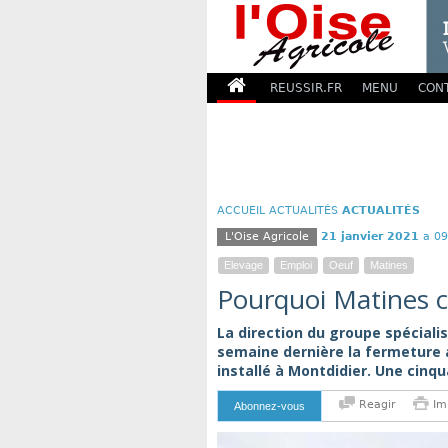
REUSSIR.FR
MENU
CON
ACCUEIL
ACTUALITÉS
ACTUALITÉS
L'Oise Agricole
21 janvier 2021
a 09
Elevage
Emploi
Oeuf
Matines
Pourquoi Matines c
La direction du groupe spéciali
semaine dernière la fermeture 
installé à Montdidier. Une cinqu
Reagir
Im
Abonnez-vous