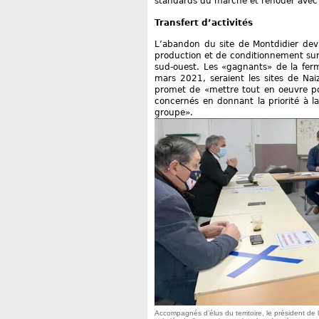
standards du marché et renouer avec l
Transfert d’activités
L’abandon du site de Montdidier devr
production et de conditionnement sur l
sud-ouest. Les «gagnants» de la ferm
mars 2021, seraient les sites de Nai
promet de «mettre tout en oeuvre pou
concernés en donnant la priorité à l
groupe».
Accompagnés d’élus du territoire, le président de