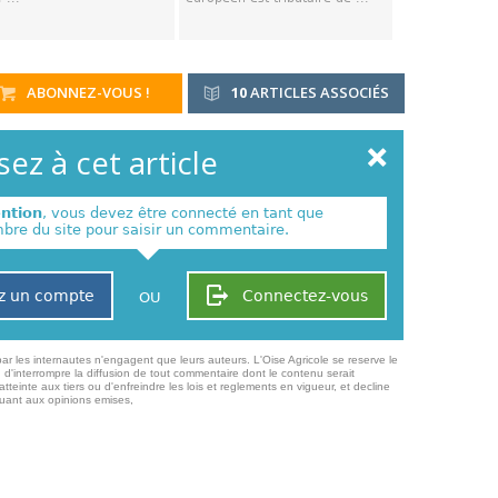
ABONNEZ-VOUS !
10
ARTICLES ASSOCIÉS
ez à cet article
ention
, vous devez être connecté en tant que
re du site pour saisir un commentaire.
z un compte
Connectez-vous
OU
ar les internautes n'engagent que leurs auteurs. L'Oise Agricole se reserve le
 d'interrompre la diffusion de tout commentaire dont le contenu serait
atteinte aux tiers ou d'enfreindre les lois et reglements en vigueur, et decline
quant aux opinions emises,