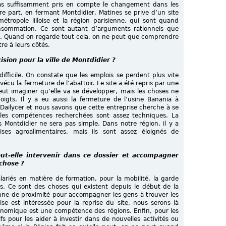
as suffisamment pris en compte le changement dans les
e part, en fermant Montdidier, Matines se prive d’un site
étropole lilloise et la région parisienne, qui sont quand
sommation. Ce sont autant d’arguments rationnels que
. Quand on regarde tout cela, on ne peut que comprendre
tre à leurs côtés.
ision pour la ville de Montdidier ?
difficile. On constate que les emplois se perdent plus vite
vécu la fermeture de l’abattoir. Le site a été repris par une
peut imaginer qu’elle va se développer, mais les choses ne
igts. Il y a eu aussi la fermeture de l’usine Banania à
r Dailycer et nous savons que cette entreprise cherche à se
 les compétences recherchées sont assez techniques. La
s Montdidier ne sera pas simple. Dans notre région, il y a
ises agroalimentaires, mais ils sont assez éloignés de
ut-elle intervenir dans ce dossier et accompagner
chose ?
alariés en matière de formation, pour la mobilité, la garde
és. Ce sont des choses qui existent depuis le début de la
ne de proximité pour accompagner les gens à trouver les
ise est intéressée pour la reprise du site, nous serons là
nomique est une compétence des régions. Enfin, pour les
tifs pour les aider à investir dans de nouvelles activités ou