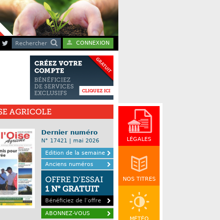
CONNEXION
Rechercher
ISE AGRICOLE
Dernier numéro
LÉGALES
N° 17421 | mai 2026
Edition de la semaine
Anciens numéros
OFFRE D’ESSAI
NOS TITRES
1 N° GRATUIT
Bénéficiez de l’offre
ABONNEZ-VOUS
MÉTÉO