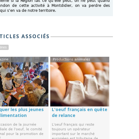
 même si la Région fait ce qu’elle peut, on ne peut quand
ndon de cette activité à Montdidier, on va perdre des
qui s’en va de notre territoire.
TICLES ASSOCIÉS
tines
azine
Productions animales
quer les plus jeunes
L'oeuf français en quête
alimentation
de relance
ccasion de la journée
L'oeuf français qui reste
ale de l'oeuf, le comité
toujours un opérateur
onal pour la promotion de
important sur le marché
 ...
européen est tributaire de ...