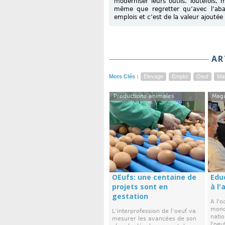
moderniser leurs outils. Toutefois,
même que regretter qu’avec l’aba
emplois et c’est de la valeur ajoutée 
AR
Mots Clés :
Elevage
Emploi
Oeuf
Ma
Productions animales
Mag
OEufs: une centaine de
Edu
projets sont en
à l'
gestation
A l'o
mondi
L’interprofession de l’oeuf va
nati
mesurer les avancées de son
l'oeuf