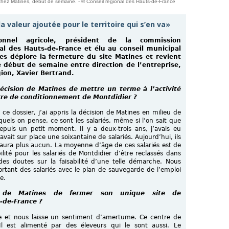
 chez Matines, début de semaine. - © Conseil régional des Hauts-de-France
la valeur ajoutée pour le territoire qui s’en va»
ionnel agricole, président de la commission
al des Hauts-de-France et élu au conseil municipal
es déplore la fermeture du site Matines et revient
e début de semaine entre direction de l’entreprise,
gion, Xavier Bertrand.
cision de Matines de mettre un terme à l’activité
tre de conditionnement de Montdidier ?
e dossier, j’ai appris la décision de Matines en milieu de
uels on pense, ce sont les salariés, même si l’on sait que
depuis un petit moment. Il y a deux-trois ans, j’avais eu
y avait sur place une soixantaine de salariés. Aujourd’hui, ils
 aura plus aucun. La moyenne d’âge de ces salariés est de
lité pour les salariés de Montdidier d’être reclassés dans
es doutes sur la faisabilité d’une telle démarche. Nous
ant des salariés avec le plan de sauvegarde de l’emploi
e.
n de Matines de fermer son unique site de
-de-France ?
le et nous laisse un sentiment d’amertume. Ce centre de
l est alimenté par des éleveurs qui le sont aussi. Le