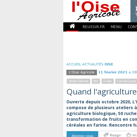
REUSSIR.FR
MENU
CON
ACCUEIL
ACTUALITÉS
OISE
L'Oise Agricole
11 février 2021
a 09
Vente Directe
Bio
Fruits
Circuit Court
Quand l'agriculture
Ouverte depuis octobre 2020, L
compose de plusieurs ateliers à
agriculture biologique, 50 ruche
transformation de fruits en conf
céréales en farine. Rencontre h
Reagir
Im
Abonnez-vous