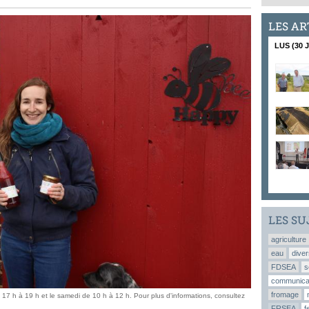
LES AR
LUS (30 
LES SU
agriculture
eau
diver
FDSEA
s
communica
fromage
 17 h à 19 h et le samedi de 10 h à 12 h. Pour plus d'informations, consultez
FRSEA
f