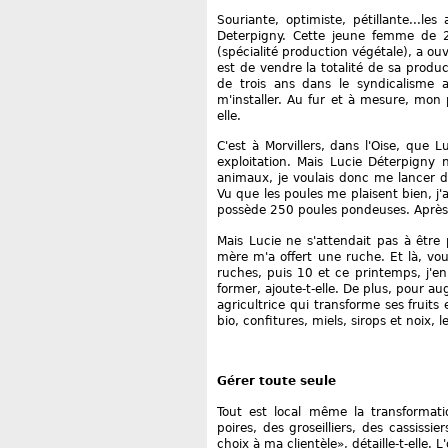
Souriante, optimiste, pétillante...les
Deterpigny. Cette jeune femme de 2
(spécialité production végétale), a ou
est de vendre la totalité de sa produc
de trois ans dans le syndicalisme a
m'installer. Au fur et à mesure, mon p
elle.
C'est à Morvillers, dans l'Oise, que
exploitation. Mais Lucie Déterpigny n
animaux, je voulais donc me lancer da
Vu que les poules me plaisent bien, j'
possède 250 poules pondeuses. Après ce
Mais Lucie ne s'attendait pas à être
mère m'a offert une ruche. Et là, vou
ruches, puis 10 et ce printemps, j'en 
former, ajoute-t-elle. De plus, pour 
agricultrice qui transforme ses fruits
bio, confitures, miels, sirops et noix
Gérer toute seule
Tout est local même la transformat
poires, des groseilliers, des cassissi
choix à ma clientèle», détaille-t-elle. 