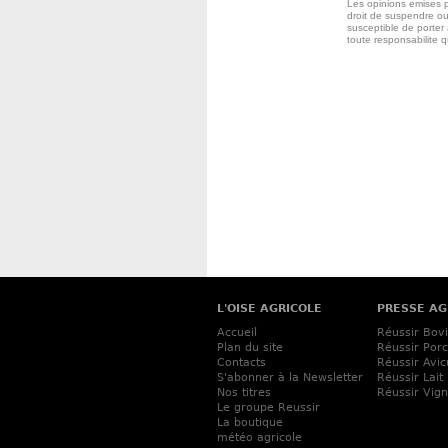
Les opinions emises p
droit de suspendre ou
susceptible de porter 
toute responsabilite 
L'OISE AGRICOLE
PRESSE AG
Accueil
Réussir Bov
Plan du site
Réussir Porc
Contacts
Réussir Avic
S'abonner à la Newsletter
Réussir Lait
Nos titres
Réussir Vig
Le groupe Reussir
La boutique
météo agricole