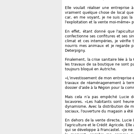
Elle voulait réaliser une entreprise 
vraiment quelque chose de local que j
car, en me voyant, je ne suis pas la p
l'exploitation et la vente moi-même» pr
En effet, étant donné que l'apicultur
confectionne ses confitures et ses sir
climat et ces intempéries, je vérifie 
nourris mes animaux et je regarde par
Deterpigny.
Finalement, la crise sanitaire liée à 
les travaux de sa boutique ne sont pas
toujours bloqué en Autriche.
«L'investissement de mon entreprise es
travaux de réaménagenement à termin
dossier d'aide à la Région pour la com
Mais cela n'a pas empêché Lucie de
locavores. «Les habitants sont heure
dynamisme. Avec la distribution de me
sociaux, l'ouverture du magasin a été u
En dehors de la vente directe, Lucie D
l'agriculture et le Crédit Agricole. El
qui se développe à Francastel. «Je ne