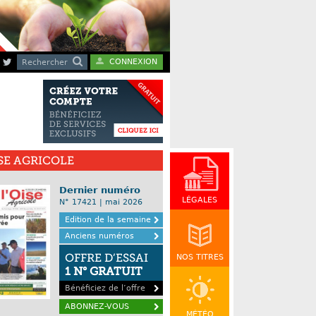
CONNEXION
Rechercher
ISE AGRICOLE
Dernier numéro
LÉGALES
N° 17421 | mai 2026
Edition de la semaine
Anciens numéros
OFFRE D’ESSAI
NOS TITRES
1 N° GRATUIT
Bénéficiez de l’offre
ABONNEZ-VOUS
MÉTÉO