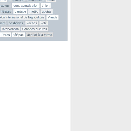
tracteur
contractualisation
chien
nitrates
captage
météo
quotas
lon international de l'agriculture
Viande
ment
pesticides
vaches
vote
intervention
Grandes cultures
Porcs
télépac
accueil à la ferme