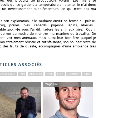
c des produits de producteurs voisins. Les miens se
 oeufs qui se gardent à température ambiante. Je n'ai donc
go, un investissement supplémentaire, ce qui n'est pas ma
 son exploitation, elle souhaite ouvrir sa ferme au public.
q, poules, oies, canards, pigeons, lapins, abeilles...
le zoo. «Je vous l'ai dit, j'adore les animaux (rire). Ouvrir
que me permettra de montrer ma manière de travailler. De
ent voir mes animaux, mais aussi leur bien-être auquel je
sion totalement réussie et satisfaisante, son souhait reste de
ec des fruits de qualité, accompagnés d'une ambiance très
TICLES ASSOCIÉS
Circuit Court
Miel
Apiculture
Oeuf
Oise
Confiture
Sirop
Magazine