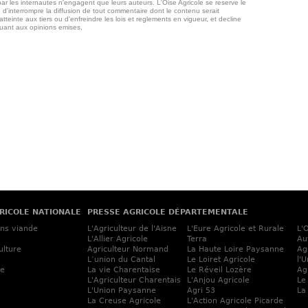
ar les internautes n'engagent que leurs auteurs. L'Oise Agricole se reserve le
 d'interrompre la diffusion de tout commentaire dont le contenu serait
atteinte aux tiers ou d'enfreindre les lois et reglements en vigueur, et decline
quant aux opinions emises,
RICOLE NATIONALE
PRESSE AGRICOLE DÉPARTEMENTALE
ins viande
L'Agriculteur de l'Aisne
L'Eure Agricole et Rurale
L'
L'Allier Agricole
Terra
Au
ulture
Agriculteur Normand
La Haute Loire Paysanne
Ag
L’union du Cantal
Le Loiret Agricole
l'
ne
La vie Charentaise
Le Réveil Lozère
Ag
L'Agriculteur Charentais
L'Anjou Agricole
Le
L'Union Paysanne
Agri 53
La
La Creuse Agricole
L'Action Agricole Picarde