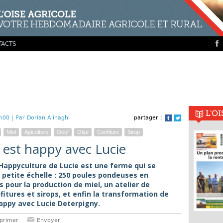
TACTS
L'O
h00 |
Par Dorian Alinaghi
partager :
Facebook
Twitter
Miel
Apiculture
Oeuf
Oise
Confiture
Sirop
 est happy avec Lucie
'Happyculture de Lucie est une ferme qui se
 petite échelle : 250 poules pondeuses en
s pour la production de miel, un atelier de
itures et sirops, et enfin la transformation de
appy avec Lucie Deterpigny.
primer
Envoyer