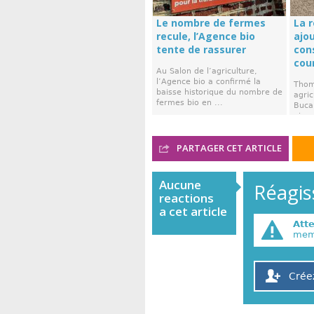
Le nombre de fermes
La 
recule, l’Agence bio
ajou
tente de rassurer
cons
cou
Au Salon de l’agriculture,
l’Agence bio a confirmé la
Thom
baisse historique du nombre de
agric
fermes bio en ...
Buca
picar
PARTAGER CET ARTICLE
Aucune
Réagiss
reactions
a cet article
Att
memb
Crée