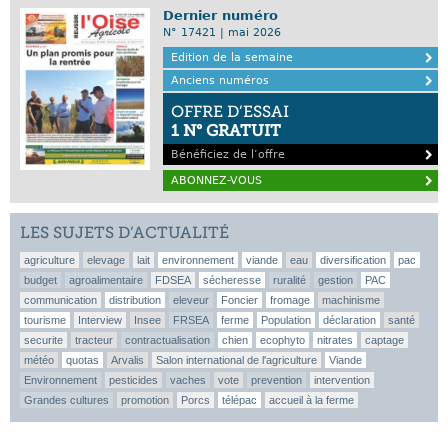
Dernier numéro
N° 17421 | mai 2026
Edition de la semaine
Anciens numéros
OFFRE D’ESSAI
1 N° GRATUIT
Bénéficiez de l’offre
ABONNEZ-VOUS
LES SUJETS D’ACTUALITÉ
agriculture
elevage
lait
environnement
viande
eau
diversification
pac
budget
agroalimentaire
FDSEA
sécheresse
ruralité
gestion
PAC
communication
distribution
eleveur
Foncier
fromage
machinisme
tourisme
Interview
Insee
FRSEA
ferme
Population
déclaration
santé
securite
tracteur
contractualisation
chien
ecophyto
nitrates
captage
météo
quotas
Arvalis
Salon international de l'agriculture
Viande
Environnement
pesticides
vaches
vote
prevention
intervention
Grandes cultures
promotion
Porcs
télépac
accueil à la ferme