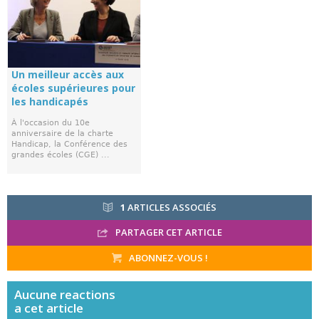
Un meilleur accès aux
écoles supérieures pour
les handicapés
À l'occasion du 10e
anniversaire de la charte
Handicap, la Conférence des
grandes écoles (CGE) ...
1
ARTICLES ASSOCIÉS
PARTAGER CET ARTICLE
ABONNEZ-VOUS !
Aucune
reactions
a cet article