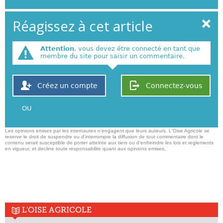
Réagissez à cet article
Attention
, vous devez être connecté en tant que
membre du site pour saisir un commentaire.
Créez un compte
Connectez-vous
OU
Les opinions emises par les internautes n'engagent que leurs auteurs. L'Oise Agricole se
reserve le droit de suspendre ou d'interrompre la diffusion de tout commentaire dont le
contenu serait susceptible de porter atteinte aux tiers ou d'enfreindre les lois et reglements
en vigueur, et decline toute responsabilite quant aux opinions emises,
L'OISE AGRICOLE