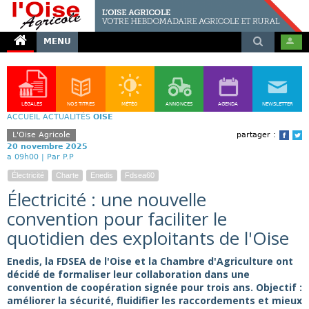
MENU
LÉGALES
NOS TITRES
MÉTÉO
ANNONCES
AGENDA
NEWSLETTER
ACCUEIL
ACTUALITÉS
OISE
L'Oise Agricole
partager :
Face
T
20 novembre 2025
a 09h00 |
Par P.P
Électricité
Charte
Enedis
Fdsea60
Électricité : une nouvelle
convention pour faciliter le
quotidien des exploitants de l'Oise
Enedis, la FDSEA de l'Oise et la Chambre d'Agriculture ont
décidé de formaliser leur collaboration dans une
convention de coopération signée pour trois ans. Objectif :
améliorer la sécurité, fluidifier les raccordements et mieux