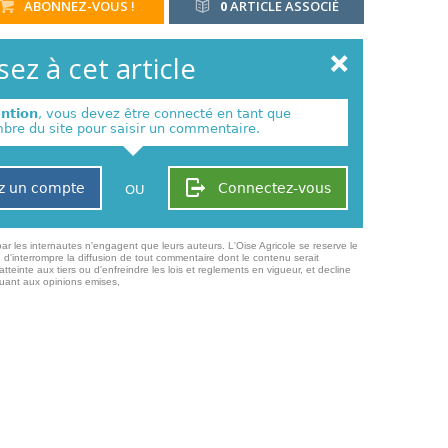
ABONNEZ-VOUS !
0
ARTICLE ASSOCIÉ
ez à cet article
ention
, vous devez être connecté en tant que
re du site pour saisir un commentaire.
z un compte
Connectez-vous
OU
ar les internautes n'engagent que leurs auteurs. L'Oise Agricole se reserve le
 d'interrompre la diffusion de tout commentaire dont le contenu serait
atteinte aux tiers ou d'enfreindre les lois et reglements en vigueur, et decline
quant aux opinions emises,