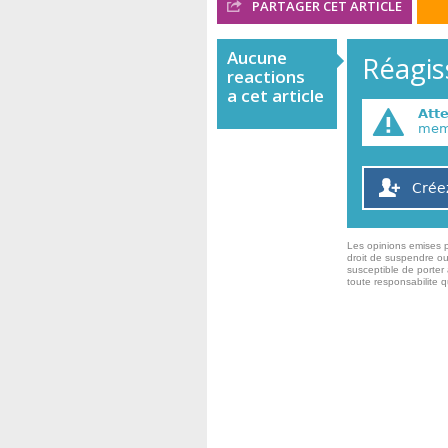
PARTAGER CET ARTICLE
Aucune
Réagiss
reactions
a cet article
Att
memb
Crée
Les opinions emises p
droit de suspendre ou
susceptible de porter 
toute responsabilite 