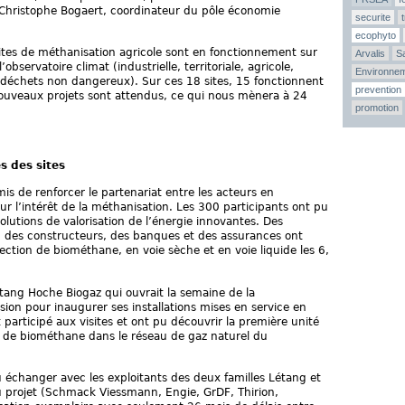
 Christophe Bogaert, coordinateur du pôle économie
securite
ecophyto
ites de méthanisation agricole sont en fonctionnement sur
Arvalis
Sa
observatoire climat (industrielle, territoriale, agricole,
Environne
e déchets non dangereux). Sur ces 18 sites, 15 fonctionnent
prevention
nouveaux projets sont attendus, ce qui nous mènera à 24
promotion
s des sites
s de renforcer le partenariat entre les acteurs en
 l’intérêt de la méthanisation. Les 300 participants ont pu
olutions de valorisation de l’énergie innovantes. Des
és, des constructeurs, des banques et des assurances ont
njection de biométhane, en voie sèche et en voie liquide les 6,
tang Hoche Biogaz qui ouvrait la semaine de la
sion pour inaugurer ses installations mises en service en
participé aux visites et ont pu découvrir la première unité
n de biométhane dans le réseau de gaz naturel du
 échanger avec les exploitants des deux familles Létang et
u projet (Schmack Viessmann, Engie, GrDF, Thirion,