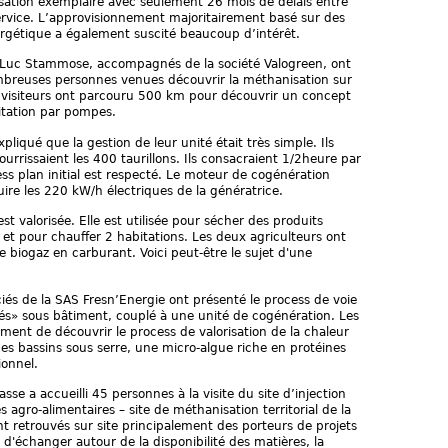
isation exemplaire avec seulement 26 mois de délais entre
ervice. L’approvisionnement majoritairement basé sur des
ergétique a également suscité beaucoup d’intérêt.
an Luc Stammose, accompagnés de la société Valogreen, ont
ombreuses personnes venues découvrir la méthanisation sur
ns visiteurs ont parcouru 500 km pour découvrir un concept
itation par pompes.
liqué que la gestion de leur unité était très simple. Ils
urrissaient les 400 taurillons. Ils consacraient 1/2heure par
iness plan initial est respecté. Le moteur de cogénération
re les 220 kW/h électriques de la génératrice.
st valorisée. Elle est utilisée pour sécher des produits
 et pour chauffer 2 habitations. Les deux agriculteurs ont
e biogaz en carburant. Voici peut-être le sujet d'une
ociés de la SAS Fresn’Energie ont présenté le process de voie
és» sous bâtiment, couplé à une unité de cogénération. Les
ement de découvrir le process de valorisation de la chaleur
es bassins sous serre, une micro-algue riche en protéines
onnel.
se a accueilli 45 personnes à la visite du site d’injection
s agro-alimentaires – site de méthanisation territorial de la
t retrouvés sur site principalement des porteurs de projets
 d'échanger autour de la disponibilité des matières, la