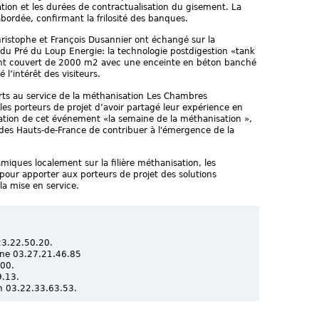
ion et les durées de contractualisation du gisement. La
bordée, confirmant la frilosité des banques.
Christophe et François Dusannier ont échangé sur la
 du Pré du Loup Energie: la technologie postdigestion «tank
ment couvert de 2000 m2 avec une enceinte en béton banché
l’intérêt des visiteurs.
rts au service de la méthanisation Les Chambres
es porteurs de projet d’avoir partagé leur expérience en
sation de cet événement «la semaine de la méthanisation »,
des Hauts-de-France de contribuer à l'émergence de la
miques localement sur la filière méthanisation, les
 pour apporter aux porteurs de projet des solutions
a mise en service.
23.22.50.20.
enne 03.27.21.46.85
.00.
9.13.
n 03.22.33.63.53.