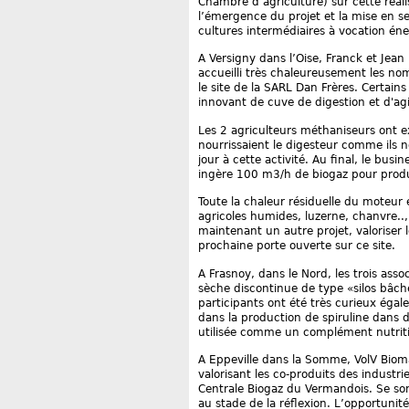
Chambre d’agriculture) sur cette réal
l’émergence du projet et la mise en s
cultures intermédiaires à vocation én
A Versigny dans l’Oise, Franck et Je
accueilli très chaleureusement les n
le site de la SARL Dan Frères. Certai
innovant de cuve de digestion et d'ag
Les 2 agriculteurs méthaniseurs ont exp
nourrissaient le digesteur comme ils no
jour à cette activité. Au final, le bus
ingère 100 m3/h de biogaz pour produi
Toute la chaleur résiduelle du moteur e
agricoles humides, luzerne, chanvre..,
maintenant un autre projet, valoriser l
prochaine porte ouverte sur ce site.
A Frasnoy, dans le Nord, les trois ass
sèche discontinue de type «silos bâch
participants ont été très curieux égal
dans la production de spiruline dans d
utilisée comme un complément nutriti
A Eppeville dans la Somme, VolV Biomas
valorisant les co-produits des industrie
Centrale Biogaz du Vermandois. Se son
au stade de la réflexion. L’opportunité