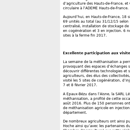
d’agriculture des Hauts-de-France, et
circulaire à l’ADEME Hauts-de-France.
Aujourd’hui, en Hauts-de-France, 18 s
69 unités au total (au 31/12/15 selon l’
centralisé, installation de stockage d
en cogénération et 3 en injection. 6 
sites à la ferme fin 2017.
Excellente participation aux visite
La semaine de la méthanisation a permi
provoquant des espaces d’échanges sur
découvrir différentes technologies et s
agriculteurs, des élus des collectivit
visité les 5 sites de cogénération, d’i
7 et 8 février 2017.
A Epaux-Bézu dans l’Aisne, la SARL Lé
méthanisation, a profité de cette occa
août 2016. Plus de 150 personnes ont 
de méthanisation agricole en injectio
département.
De nombreux agriculteurs ont ainsi pu
Hoche ainsi qu’avec les partenaires d