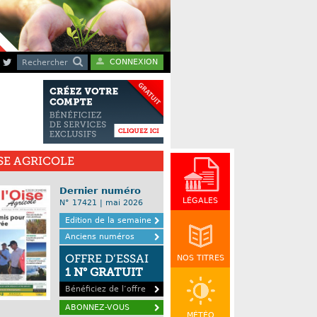
CONNEXION
Rechercher
ISE AGRICOLE
Dernier numéro
LÉGALES
N° 17421 | mai 2026
Edition de la semaine
Anciens numéros
OFFRE D’ESSAI
NOS TITRES
1 N° GRATUIT
Bénéficiez de l’offre
ABONNEZ-VOUS
MÉTÉO