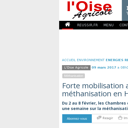
REUSSIR.FR
MENU
CON
ACCUEIL
ENVIRONNEMENT
ENERGIES 
L'Oise Agricole
09 mars 2017
a 08h
Méthanisation
Forte mobilisation a
méthanisation en 
Du 2 au 8 février, les Chambres
une semaine sur la méthanisation
Reagir
Im
Abonnez-vous