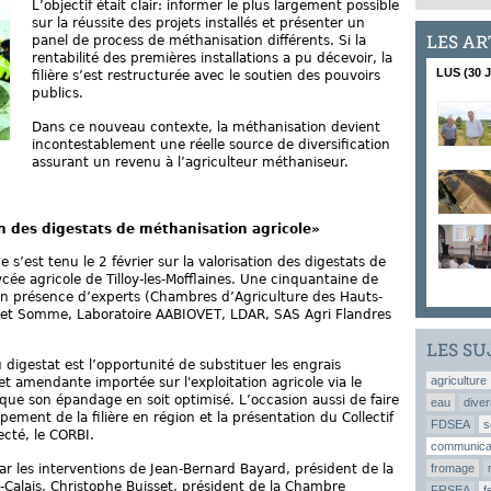
L’objectif était clair: informer le plus largement possible
sur la réussite des projets installés et présenter un
LES AR
panel de process de méthanisation différents. Si la
rentabilité des premières installations a pu décevoir, la
LUS (30 
filière s’est restructurée avec le soutien des pouvoirs
publics.
Dans ce nouveau contexte, la méthanisation devient
incontestablement une réelle source de diversification
assurant un revenu à l’agriculteur méthaniseur.
n des digestats de méthanisation agricole»
s’est tenu le 2 février sur la valorisation des digestats de
ycée agricole de Tilloy-les-Mofflaines. Une cinquantaine de
en présence d’experts (Chambres d’Agriculture des Hauts-
 et Somme, Laboratoire AABIOVET, LDAR, SAS Agri Flandres
LES SU
u digestat est l’opportunité de substituer les engrais
agriculture
et amendante importée sur l'exploitation agricole via le
que son épandage en soit optimisé. L’occasion aussi de faire
eau
diver
ppement de la filière en région et la présentation du Collectif
FDSEA
s
ecté, le CORBI.
communica
r les interventions de Jean-Bernard Bayard, président de la
fromage
Calais, Christophe Buisset, président de la Chambre
FRSEA
f