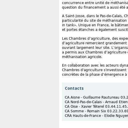
concurrence entre unité de méthanisat
question du financement a aussi été a
A Saint-Josse, dans le Pas-de-Calais, 
particularité du site de méthanisation
in tank». Unique en France, le bâti
et portes étanches a également suscité 
Les Chambres d’agriculture, des expe
d’agriculture remercient grandement l
ouvrant largement leur site. L’organi
a permis aux Chambres d’agriculture 
méthanisation agricole.
En collaboration avec les acteurs dyna
Chambres d'agriculture s'investissent
concrètes de la phase d’émergence à l
Contacts
CA Aisne - Guillaume Rautureau 03.
CA Nord-Pas-de-Calais - Arnaud Eti
CA Oise - Xavier Téterel 03.44.11.45
CA Somme - Romain Six 03.22.33.6
CRA Hauts-de-France - Elodie Nguye