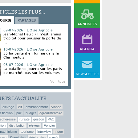
TICLES LES PLUS...
JOURS)
PARTAGES
ANNONCES
09-07-2026 | L'Oise Agricole
Jean-Michel Heu : «Il n’est jamais
trop tôt pour pousser la porte de
...
AGENDA
10-07-2026 | L'Oise Agricole
55 ha partent en fumée dans le
Clermontois
08-07-2026 | L'Oise Agricole
La bataille se jouera sur les parts
de marché, pas sur les volumes
NEWSLETTER
Voir tous
JETS D’ACTUALITÉ
elevage
lait
environnement
viande
sification
pac
budget
agroalimentaire
écheresse
ruralité
gestion
PAC
tion
distribution
eleveur
Foncier
machinisme
tourisme
Interview
Insee
erme
Population
déclaration
santé