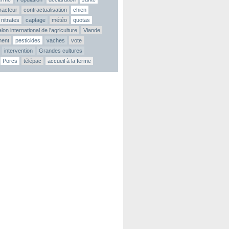
tracteur
contractualisation
chien
nitrates
captage
météo
quotas
lon international de l'agriculture
Viande
ment
pesticides
vaches
vote
intervention
Grandes cultures
Porcs
télépac
accueil à la ferme