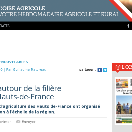
TACTS
RENOUVELABLES
L'O
00 |
Par Guillaume Ratureau
partager :
Facebook
Twitter
utour de la filière
Hauts-de-France
 d’agriculture des Hauts de-France ont organisé
 à l’échelle de la région.
primer
Envoyer