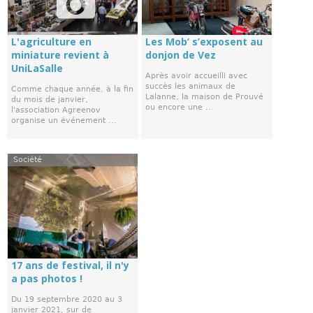
L'agriculture en
Les Mob’ s’exposent au
miniature revient à
donjon de Vez
UniLaSalle
Après avoir accueilli avec
succès les animaux de
Comme chaque année, à la fin
Lalanne, la maison de Prouvé
du mois de janvier,
ou encore une ...
l'association Agreenov
organise un événement ...
Société
17 ans de festival, il n'y
a pas photos !
Du 19 septembre 2020 au 3
janvier 2021, sur de