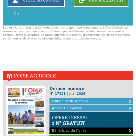
OU
Les opinions emises par les internautes n'engagent que leurs auteurs. L'Oise Agricole se
reserve le droit de suspendre ou d'interrompre la diffusion de tout commentaire dont le
contenu serait susceptible de porter atteinte aux tiers ou d'enfreindre les lois et reglements
en vigueur, et decline toute responsabilite quant aux opinions emises,
L'OISE AGRICOLE
Dernier numéro
N° 17421 | mai 2026
Edition de la semaine
Anciens numéros
OFFRE D’ESSAI
1 N° GRATUIT
Bénéficiez de l’offre