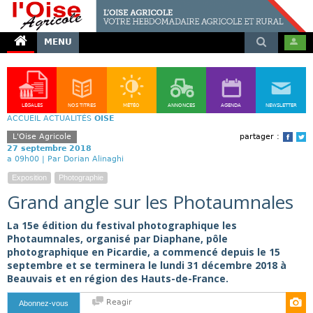
MENU
LÉGALES
NOS TITRES
MÉTÉO
ANNONCES
AGENDA
NEWSLETTER
ACCUEIL
ACTUALITÉS
OISE
L'Oise Agricole
partager :
Face
T
27 septembre 2018
a 09h00 |
Par Dorian Alinaghi
Exposition
Photographie
Grand angle sur les Photaumnales
La 15e édition du festival photographique les
Photaumnales, organisé par Diaphane, pôle
photographique en Picardie, a commencé depuis le 15
septembre et se terminera le lundi 31 décembre 2018 à
Beauvais et en région des Hauts-de-France.
Reagir
Abonnez-vous