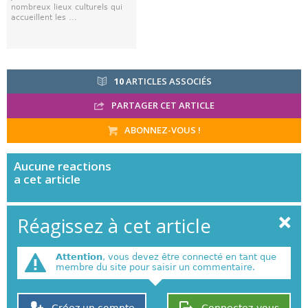
nombreux lieux culturels qui
accueillent les ...
10
ARTICLES ASSOCIÉS
PARTAGER CET ARTICLE
ABONNEZ-VOUS !
Aucune
reactions
a cet article
Réagissez à cet article
Attention
, vous devez être connecté en tant que
membre du site pour saisir un commentaire.
Créez un compte
Connectez-vous