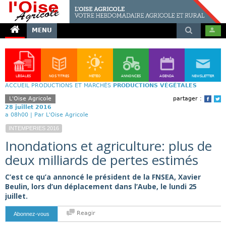
MENU
LÉGALES
NOS TITRES
MÉTÉO
ANNONCES
AGENDA
NEWSLETTER
ACCUEIL
PRODUCTIONS ET MARCHÉS
PRODUCTIONS VÉGÉTALES
L'Oise Agricole
partager :
Face
T
28 juillet 2016
a 08h00 |
Par L'Oise Agricole
INTEMPERIES 2016
Inondations et agriculture: plus de
deux milliards de pertes estimés
C’est ce qu’a annoncé le président de la FNSEA, Xavier
Beulin, lors d’un déplacement dans l’Aube, le lundi 25
juillet.
Reagir
Abonnez-vous