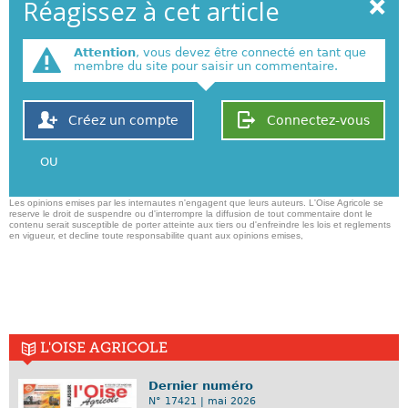
Réagissez à cet article
Attention
, vous devez être connecté en tant que
membre du site pour saisir un commentaire.
Créez un compte
Connectez-vous
OU
Les opinions emises par les internautes n'engagent que leurs auteurs. L'Oise Agricole se
reserve le droit de suspendre ou d'interrompre la diffusion de tout commentaire dont le
contenu serait susceptible de porter atteinte aux tiers ou d'enfreindre les lois et reglements
en vigueur, et decline toute responsabilite quant aux opinions emises,
L'OISE AGRICOLE
Dernier numéro
N° 17421 | mai 2026