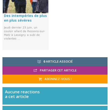
Des intempéries de plus
en plus sévères
Jeudi dernier 23 juin, un
couloir allant de Ressons-sur-
Matz à Lassigny a subi de
violentes ...
0
ARTICLE ASSOCIÉ
PARTAGER CET ARTICLE
ABONNEZ-VOUS !
Aucune
reactions
a cet article