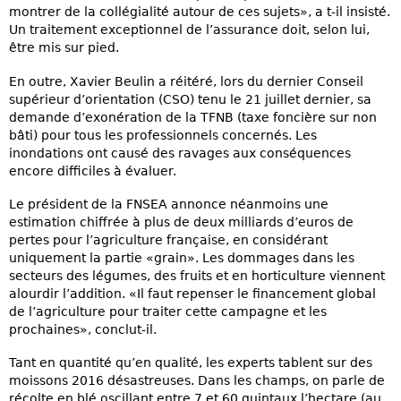
montrer de la collégialité autour de ces sujets», a t-il insisté.
Un traitement exceptionnel de l’assurance doit, selon lui,
être mis sur pied.
En outre, Xavier Beulin a réitéré, lors du dernier Conseil
supérieur d’orientation (CSO) tenu le 21 juillet dernier, sa
demande d’exonération de la TFNB (taxe foncière sur non
bâti) pour tous les professionnels concernés. Les
inondations ont causé des ravages aux conséquences
encore difficiles à évaluer.
Le président de la FNSEA annonce néanmoins une
estimation chiffrée à plus de deux milliards d’euros de
pertes pour l’agriculture française, en considérant
uniquement la partie «grain». Les dommages dans les
secteurs des légumes, des fruits et en horticulture viennent
alourdir l’addition. «Il faut repenser le financement global
de l’agriculture pour traiter cette campagne et les
prochaines», conclut-il.
Tant en quantité qu’en qualité, les experts tablent sur des
moissons 2016 désastreuses. Dans les champs, on parle de
récolte en blé oscillant entre 7 et 60 quintaux l’hectare (au