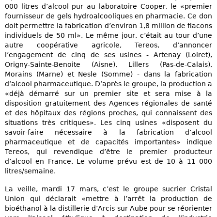
000 litres d’alcool pur au laboratoire Cooper, le «premier
fournisseur de gels hydroalcooliques en pharmacie. Ce don
doit permettre la fabrication d’environ 1,8 million de flacons
individuels de 50 ml». Le même jour, c’était au tour d’une
autre coopérative agricole, Tereos, d’annoncer
l’engagement de cinq de ses usines - Artenay (Loiret),
Origny-Sainte-Benoite (Aisne), Lillers (Pas-de-Calais),
Morains (Marne) et Nesle (Somme) - dans la fabrication
d’alcool pharmaceutique. D’après le groupe, la production a
«déjà démarré sur un premier site et sera mise à la
disposition gratuitement des Agences régionales de santé
et des hôpitaux des régions proches, qui connaissent des
situations très critiques». Les cinq usines «disposent du
savoir-faire nécessaire à la fabrication d’alcool
pharmaceutique et de capacités importantes» indique
Tereos, qui revendique d’être le premier producteur
d’alcool en France. Le volume prévu est de 10 à 11 000
litres/semaine.
La veille, mardi 17 mars, c’est le groupe sucrier Cristal
Union qui déclarait «mettre à l’arrêt la production de
bioéthanol à la distillerie d’Arcis-sur-Aube pour se réorienter