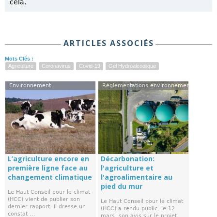
cela.
ARTICLES ASSOCIÉS
Mots Clés :
Agriculture
Coronavirus
Covid-19
Gel Hydroalcoolique
Environnement
Réglementations environnementales
L’agriculture encore en
Décarbonation:
première ligne face au
l'agriculture et
changement climatique
l'agroalimentaire au
pied du mur
Le Haut Conseil pour le climat
(HCC) vient de publier son
Le Haut Conseil pour le climat
dernier rapport. Il dresse un
(HCC) a rendu public, le 12
constat ...
mars, son avis sur le projet