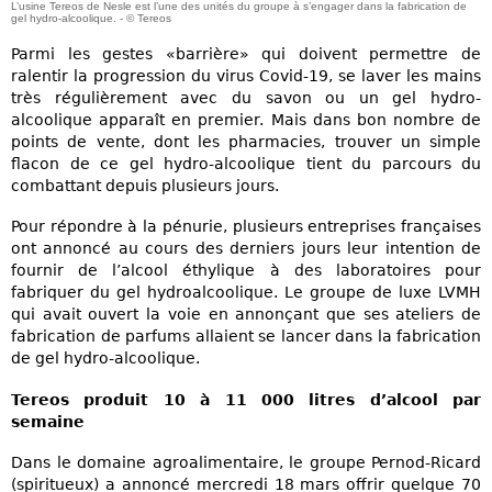
L’usine Tereos de Nesle est l’une des unités du groupe à s’engager dans la fabrication de
gel hydro-alcoolique. - © Tereos
Parmi les gestes «barrière» qui doivent permettre de
ralentir la progression du virus Covid-19, se laver les mains
très régulièrement avec du savon ou un gel hydro-
alcoolique apparaît en premier. Mais dans bon nombre de
points de vente, dont les pharmacies, trouver un simple
flacon de ce gel hydro-alcoolique tient du parcours du
combattant depuis plusieurs jours.
Pour répondre à la pénurie, plusieurs entreprises françaises
ont annoncé au cours des derniers jours leur intention de
fournir de l’alcool éthylique à des laboratoires pour
fabriquer du gel hydroalcoolique. Le groupe de luxe LVMH
qui avait ouvert la voie en annonçant que ses ateliers de
fabrication de parfums allaient se lancer dans la fabrication
de gel hydro-alcoolique.
Tereos produit 10 à 11 000 litres d’alcool par
semaine
Dans le domaine agroalimentaire, le groupe Pernod-Ricard
(spiritueux) a annoncé mercredi 18 mars offrir quelque 70