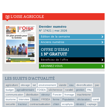
L'OISE AGRICOLE
Dernier numéro
N° 17421 | mai 2026
Edition de la semaine
Anciens numéros
OFFRE D’ESSAI
1 N° GRATUIT
Bénéficiez de l’offre
ABONNEZ-VOUS
LES SUJETS D’ACTUALITÉ
agriculture
elevage
lait
environnement
viande
eau
diversification
pac
budget
agroalimentaire
FDSEA
sécheresse
ruralité
gestion
PAC
communication
distribution
eleveur
Foncier
fromage
machinisme
tourisme
Interview
Insee
FRSEA
ferme
Population
déclaration
santé
securite
tracteur
contractualisation
chien
ecophyto
nitrates
captage