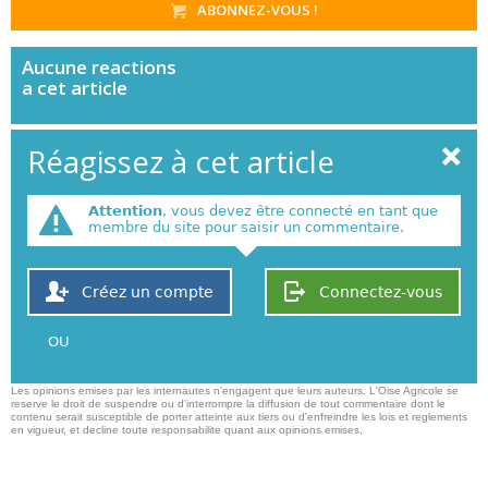
ABONNEZ-VOUS !
Aucune
reactions
a cet article
Réagissez à cet article
Attention
, vous devez être connecté en tant que
membre du site pour saisir un commentaire.
Créez un compte
Connectez-vous
OU
Les opinions emises par les internautes n'engagent que leurs auteurs. L'Oise Agricole se
reserve le droit de suspendre ou d'interrompre la diffusion de tout commentaire dont le
contenu serait susceptible de porter atteinte aux tiers ou d'enfreindre les lois et reglements
en vigueur, et decline toute responsabilite quant aux opinions emises,