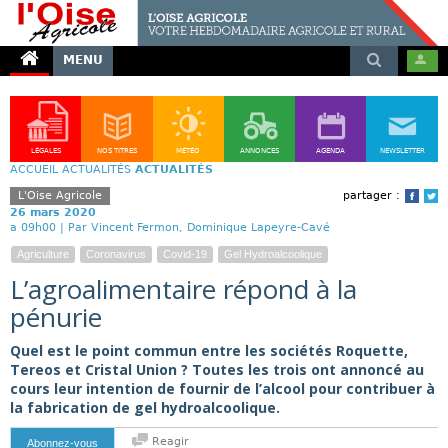
MENU
LÉGALES
NOS TITRES
MÉTÉO
ANNONCES
AGENDA
NEWSLETTER
ACCUEIL
ACTUALITÉS
ACTUALITÉS
L'Oise Agricole
partager :
Face
T
26 mars 2020
a 09h00 |
Par Vincent Fermon, Dominique Lapeyre-Cavé
Agriculture
Coronavirus
Covid-19
Gel Hydroalcoolique
L’agroalimentaire répond à la
pénurie
Quel est le point commun entre les sociétés Roquette,
Tereos et Cristal Union ? Toutes les trois ont annoncé au
cours leur intention de fournir de l’alcool pour contribuer à
la fabrication de gel hydroalcoolique.
Reagir
Abonnez-vous